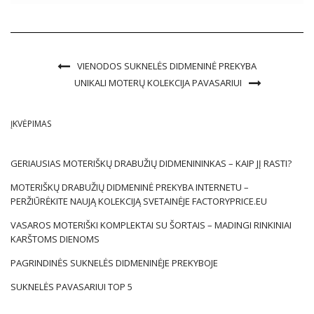
įvairiausius skonius ir pageidavimus. Nuo klasikinių mažų
juodaodžių iki ekstravagantiškų puošnių […]
VIENODOS SUKNELĖS DIDMENINĖ PREKYBA
UNIKALI MOTERŲ KOLEKCIJA PAVASARIUI
ĮKVĖPIMAS
GERIAUSIAS MOTERIŠKŲ DRABUŽIŲ DIDMENININKAS – KAIP JĮ RASTI?
MOTERIŠKŲ DRABUŽIŲ DIDMENINĖ PREKYBA INTERNETU –
PERŽIŪRĖKITE NAUJĄ KOLEKCIJĄ SVETAINĖJE FACTORYPRICE.EU
VASAROS MOTERIŠKI KOMPLEKTAI SU ŠORTAIS – MADINGI RINKINIAI
KARŠTOMS DIENOMS
PAGRINDINĖS SUKNELĖS DIDMENINĖJE PREKYBOJE
SUKNELĖS PAVASARIUI TOP 5