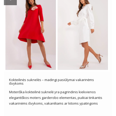
Kokteilinės suknelės – madingi pasiūlymai vakarinėms
išvykoms
Moteriška kokteilinė suknelė yra pagrindinis kiekvienos
elegantiškos moters garderobo elementas, puikiai tinkantis
vakarinėms išvykoms, vakarėliams ar kitoms ypatingoms
progoms. Jis pasižymi elegancija, moteriškumu ir subtilumu,
siūlantis platų stilių, pjūvių ir dizaino pasirinkimą, kad atitiktų