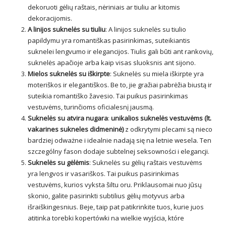
dekoruoti gėlių raštais, nėriniais ar tiuliu ar kitomis
dekoracijomis.
A linijos suknelės su tiuliu
: A linijos suknelės su tiulio
papildymu yra romantiškas pasirinkimas, suteikiantis
suknelei lengvumo ir elegancijos. Tiulis gali būti ant rankovių,
suknelės apačioje arba kaip visas sluoksnis ant sijono.
Mielos suknelės su iškirpte
: Suknelės su miela iškirpte yra
moteriškos ir elegantiškos. Be to, jie gražiai pabrėžia biustą ir
suteikia romantiško žavesio. Tai puikus pasirinkimas
vestuvėms, turinčioms oficialesnį jausmą.
Suknelės su atvira nugara
:
unikalios suknelės vestuvėms (lt.
vakarines sukneles didmeninė
)
z odkrytymi plecami są nieco
bardziej odważne i idealnie nadają się na letnie wesela. Ten
szczególny fason dodaje subtelnej seksowności i elegancji.
Suknelės su gėlėmis
: Suknelės su gėlių raštais vestuvėms
yra lengvos ir vasariškos. Tai puikus pasirinkimas
vestuvėms, kurios vyksta šiltu oru. Priklausomai nuo jūsų
skonio, galite pasirinkti subtilius gėlių motyvus arba
išraiškingesnius. Beje, taip pat patikrinkite tuos, kurie juos
atitinka torebki kopertówki na wielkie wyjścia, które