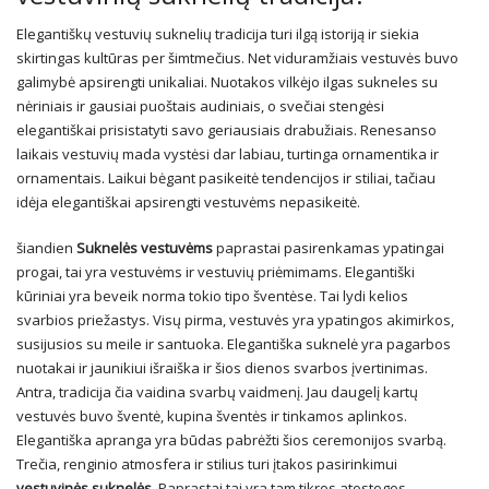
Elegantiškų vestuvių suknelių tradicija turi ilgą istoriją ir siekia
skirtingas kultūras per šimtmečius. Net viduramžiais vestuvės buvo
galimybė apsirengti unikaliai. Nuotakos vilkėjo ilgas sukneles su
nėriniais ir gausiai puoštais audiniais, o svečiai stengėsi
elegantiškai prisistatyti savo geriausiais drabužiais. Renesanso
laikais vestuvių mada vystėsi dar labiau, turtinga ornamentika ir
ornamentais. Laikui bėgant pasikeitė tendencijos ir stiliai, tačiau
idėja elegantiškai apsirengti vestuvėms nepasikeitė.
šiandien
Suknelės vestuvėms
paprastai pasirenkamas ypatingai
progai, tai yra vestuvėms ir vestuvių priėmimams. Elegantiški
kūriniai yra beveik norma tokio tipo šventėse. Tai lydi kelios
svarbios priežastys. Visų pirma, vestuvės yra ypatingos akimirkos,
susijusios su meile ir santuoka. Elegantiška suknelė yra pagarbos
nuotakai ir jaunikiui išraiška ir šios dienos svarbos įvertinimas.
Antra, tradicija čia vaidina svarbų vaidmenį. Jau daugelį kartų
vestuvės buvo šventė, kupina šventės ir tinkamos aplinkos.
Elegantiška apranga yra būdas pabrėžti šios ceremonijos svarbą.
Trečia, renginio atmosfera ir stilius turi įtakos pasirinkimui
vestuvinės suknelės
. Paprastai tai yra tam tikros atostogos,