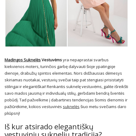
Madingos Suknelės
Vestuvėms
yra nepaprastai svarbus
kiekvienos moters, turinčios garbę dalyvauti šioje ypatingoje
dienoje, drabužių spintos elementas. Nors didžiausias dėmesys
skiriamas nuotakai, vestuvių svečiai taip pat stengiasi prisistatyti
stilingai ir elegantiškai! Renkantis suknelę vestuvėms, galite išreikšti
savo mados jausmą ir individualų stilių, gerbdami bendrą šventės
pobūdį. Tad pažvelkime į dabartines tendencijas šiomis dienomis ir
pažiūrėkime, kokios vestuvinės
suknelės
šiuo metu svečiams daro
pliūpsnį!
Iš kur atsirado elegantiškų
vestuvinių suknelių tradicija?