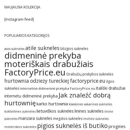
NAUJAUSIA KOLEKCIJA
[instagram-feed]
POPULIARIOS KATEGORIJOS
atile sukneles
blizgios sukneles
asos sukneles
didmeninė prekyba
moteriškais drabužiais
FactoryPrice.eu
Drabužių prekybos suknelės
hurtownia odzieży tureckiej factoryprice.eu
ilgos
itališki drabužiai
sukneles
internetinė didmeninė prekyba FactoryPrice.eu
Jak znaleźć dobrą
internetu didmeninė prekyba
hurtownię
karko hurtownia
klasikines vakarines sukneles
lietuviškos sukneles
linines sukneles
kokteilines sukneles
linine
manzara sukneles
megztos sukneles
sukneles
mohito sukneles
pigios suknelės iš butiko
progines
moteriskos sukneles