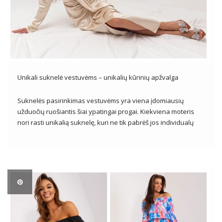
Unikali suknelė vestuvėms – unikalių kūrinių apžvalga
Suknelės pasirinkimas vestuvėms yra viena įdomiausių
užduočių ruošiantis šiai ypatingai progai. Kiekviena moteris
nori rasti unikalią suknelę, kuri ne tik pabrėš jos individualų
stilių, bet ir leis šventės metu jaustis ypatingai ir užtikrintai.
Nesvarbu, ar esate svečias, ar geriausias žmogus, unikali
suknelė vestuvėms turėtų būti […]