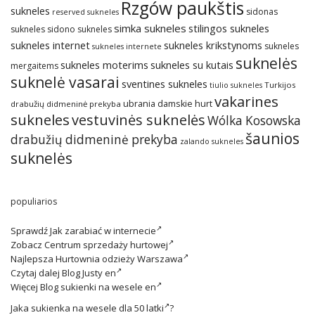
Rzgów paukštis
sukneles
sidonas
reserved sukneles
simka sukneles
stilingos sukneles
sukneles
sidono sukneles
sukneles internet
sukneles krikstynoms
sukneles
sukneles internete
suknelės
sukneles su kutais
sukneles moterims
mergaitems
suknelė vasarai
sventines sukneles
Turkijos
tiulio sukneles
vakarines
ubrania damskie hurt
drabužių didmeninė prekyba
sukneles
vestuvinės suknelės
Wólka Kosowska
šaunios
drabužių didmeninė prekyba
zalando sukneles
suknelės
populiarios
Sprawdź
Jak zarabiać w internecie
Zobacz
Centrum sprzedaży hurtowej
Najlepsza
Hurtownia odzieży Warszawa
Czytaj dalej
Blog Justy en
Więcej
Blog sukienki na wesele en
Jaka
sukienka na wesele dla 50 latki
?