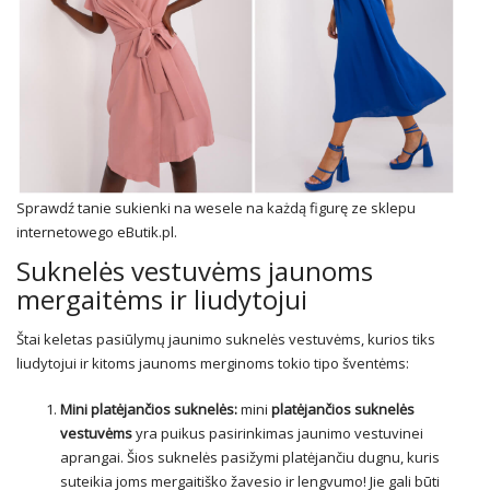
Sprawdź tanie sukienki na wesele na każdą figurę ze sklepu
internetowego eButik.pl.
Suknelės vestuvėms jaunoms
mergaitėms ir liudytojui
Štai keletas pasiūlymų jaunimo suknelės vestuvėms, kurios tiks
liudytojui ir kitoms jaunoms merginoms tokio tipo šventėms:
Mini platėjančios suknelės:
mini
platėjančios suknelės
vestuvėms
yra puikus pasirinkimas jaunimo vestuvinei
aprangai. Šios suknelės pasižymi platėjančiu dugnu, kuris
suteikia joms mergaitiško žavesio ir lengvumo! Jie gali būti