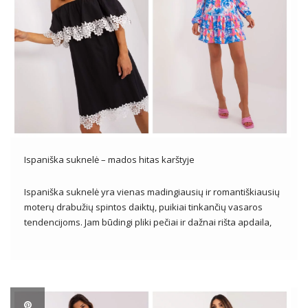
Ispaniška suknelė – mados hitas karštyje
Ispaniška suknelė yra vienas madingiausių ir romantiškiausių
moterų drabužių spintos daiktų, puikiai tinkančių vasaros
tendencijoms. Jam būdingi pliki pečiai ir dažnai rišta apdaila,
suteikianti lengvumo ir jausmingumo. Ispaniškos suknelės
puikus pasirinkimas įvairiausiomis progomis – nuo
pasivaikščiojimų paplūdimyje, iki vasaros vakarėlių, iki
romantiškų vakarų. Su moterišku […]