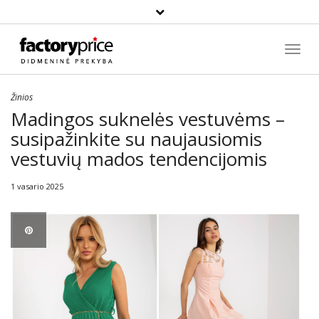
Paieška
Toggl
Navig
Žinios
Madingos suknelės vestuvėms –
susipažinkite su naujausiomis
vestuvių mados tendencijomis
1 vasario 2025