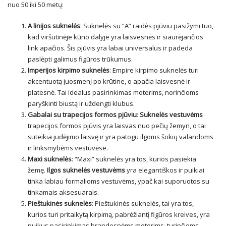
nuo 50 iki 50 metų:
A linijos suknelės
: Suknelės su “A” raidės pjūviu pasižymi tuo,
kad viršutinėje kūno dalyje yra laisvesnės ir siaurėjančios
link apačios. Šis pjūvis yra labai universalus ir padeda
paslėpti galimus figūros trūkumus.
Imperijos kirpimo suknelės
: Empire kirpimo suknelės turi
akcentuotą juosmenį po krūtine, o apačia laisvesnė ir
platesnė. Tai idealus pasirinkimas moterims, norinčioms
paryškinti biustą ir uždengti klubus.
Gabalai su trapecijos formos pjūviu
:
Suknelės vestuvėms
trapecijos formos pjūvis yra laisvas nuo pečių žemyn, o tai
suteikia judėjimo laisvę ir yra patogu ilgoms šokių valandoms
ir linksmybėms vestuvėse.
Maxi suknelės
: “Maxi” suknelės yra tos, kurios pasiekia
žemę.
Ilgos suknelės vestuvėms
yra elegantiškos ir puikiai
tinka labiau formalioms vestuvėms, ypač kai suporuotos su
tinkamais aksesuarais.
Pieštukinės suknelės
: Pieštukinės suknelės, tai yra tos,
kurios turi pritaikytą kirpimą, pabrėžiantį figūros kreives, yra
puikus pasirinkimas brandesnėms moterims, turinčioms