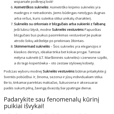
wspaniale podkręcą look!
Asimetriškos suknelės
: Asimetriško kirpimo suknelės yra
madingos ir netradicinės. Jiems būdingas netolygus dugnas
arba viršus, kuris suteikia stiliui unikalų charakterį.
Suknelės su cirkoniais ir blizgučiais arba sukienki z falbaną
:
Jeśli lubisz błysk, modne
Suknelės vestuvėms
Papuoštas
blizgučiais bus puikus pasirinkimas vestuvėse! Jie puikiai
atrodo šokių aikštelėje po priekiniais žibintais.
Skimmermaid suknelės
– Šios suknelės yra elegancijos ir
klasikos derinys, idealiai tinka bet kokiai progai. Tamsiai
mėlyna suknelė (LT.
Marškininės suknelės
) i czerwone szpilki,
a do tego kopertówka – oto zestaw stylowej kobiety.
Podczas wyboru modnej
Suknelės vestuvėms
būtinai pritaikykite jį
šventės pobūdžiui. Ir, žinoma, sezonui ir jūsų individualiam stiliui.
Be to, tinkamai parinktas makiažas, šukuosena ir aksesuarai
padės sukurti pilną, žavingą išvaizdą šiai ypatingai dienai.
Padarykite sau fenomenalų kūrinį
puikiai išvykai!