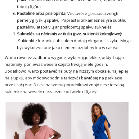
tobulą figūrą.
Pastelinė arba prislopinta
: Vestuvėse geriausia vengti
pernelyg ryškių spalvų. Paprastai tinkamesnės yra subtilių
pastelinių atspalvių ar prislopintų spalvų suknelės.
Suknelės su nėriniais ar tiuliu (pvz. sukienki koktajlowe):
Sukienki z koronką lub tiulem dodają elegancji i szyku. Mogą
być wykorzystane jako element ozdobny lub w całości.
Warto również zadbać o wygodę, wybierając lekkie, oddychające
materiały, ponieważ wesela często trwają wiele godzin.
Dodatkowo, warto postawić na buty na niższym obcasie, najlepiej
na słupku, aby móc swobodnie tańczyć i bawić się na parkiecie
przez całą noc. Dzięki naszemu poradnikowi znajdziesz idealną
sukienkę na wesele niezależnie od wieku i figury!