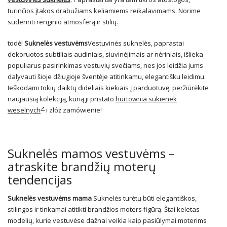
turinčios įtakos drabužiams keliamiems reikalavimams. Norime
suderinti renginio atmosferą ir stilių.
todėl
Suknelės vestuvėms
Vestuvinės suknelės, paprastai
dekoruotos subtiliais audiniais, siuvinėjimais ar nėriniais, išlieka
populiarus pasirinkimas vestuvių svečiams, nes jos leidžia jums
dalyvauti šioje džiugioje šventėje atitinkamu, elegantišku leidimu.
Ieškodami tokių daiktų dideliais kiekiais į parduotuvę, peržiūrėkite
naujausią kolekciją, kurią ji pristato
hurtownia sukienek
weselnych
i złóż zamówienie!
Suknelės mamos vestuvėms –
atraskite brandžių moterų
tendencijas
Suknelės vestuvėms
mama
Suknelės turėtų būti elegantiškos,
stilingos ir tinkamai atitikti brandžios moters figūrą. Štai keletas
modelių, kurie vestuvėse dažnai veikia kaip pasiūlymai moterims