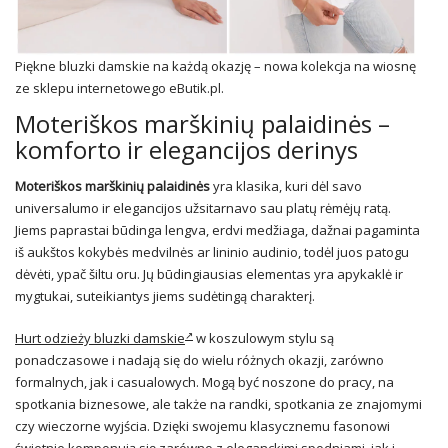
Piękne bluzki damskie na każdą okazję – nowa kolekcja na wiosnę
ze sklepu internetowego eButik.pl.
Moteriškos marškinių palaidinės –
komforto ir elegancijos derinys
Moteriškos marškinių palaidinės
yra klasika, kuri dėl savo
universalumo ir elegancijos užsitarnavo sau platų rėmėjų ratą.
Jiems paprastai būdinga lengva, erdvi medžiaga, dažnai pagaminta
iš aukštos kokybės medvilnės ar lininio audinio, todėl juos patogu
dėvėti, ypač šiltu oru. Jų būdingiausias elementas yra apykaklė ir
mygtukai, suteikiantys jiems sudėtingą charakterį.
Hurt odzieży bluzki damskie
w koszulowym stylu są
ponadczasowe i nadają się do wielu różnych okazji, zarówno
formalnych, jak i casualowych. Mogą być noszone do pracy, na
spotkania biznesowe, ale także na randki, spotkania ze znajomymi
czy wieczorne wyjścia. Dzięki swojemu klasycznemu fasonowi