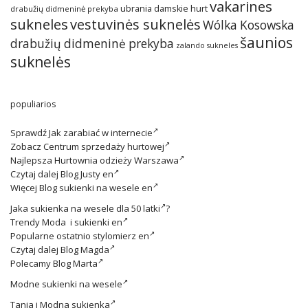
vakarines
ubrania damskie hurt
drabužių didmeninė prekyba
sukneles
vestuvinės suknelės
Wólka Kosowska
šaunios
drabužių didmeninė prekyba
zalando sukneles
suknelės
populiarios
Sprawdź
Jak zarabiać w internecie
Zobacz
Centrum sprzedaży hurtowej
Najlepsza
Hurtownia odzieży Warszawa
Czytaj dalej
Blog Justy en
Więcej
Blog sukienki na wesele en
Jaka
sukienka na wesele dla 50 latki
?
Trendy
Moda i sukienki en
Popularne ostatnio
stylomierz en
Czytaj dalej
Blog Magda
Polecamy
Blog Marta
Modne
sukienki na wesele
Tania i
Modna sukienka