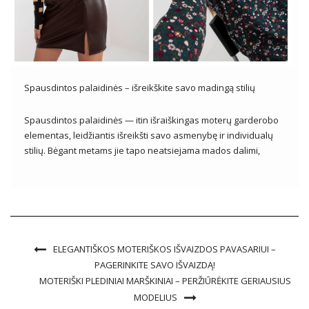
Spausdintos palaidinės – išreikškite savo madingą stilių
Spausdintos palaidinės — itin išraiškingas moterų garderobo
elementas, leidžiantis išreikšti savo asmenybę ir individualų
stilių. Bėgant metams jie tapo neatsiejama mados dalimi,
laimėdami viso pasaulio fashionistas širdis. Su įvairiais
dizainais, spalvomis ir įkvėpimais, margintos palaidinės tapti
ne tik drabužiais, bet ir meno forma, pasakojančia apie […]
ELEGANTIŠKOS MOTERIŠKOS IŠVAIZDOS PAVASARIUI –
PAGERINKITE SAVO IŠVAIZDĄ!
MOTERIŠKI PLEDINIAI MARŠKINIAI – PERŽIŪRĖKITE GERIAUSIUS
MODELIUS