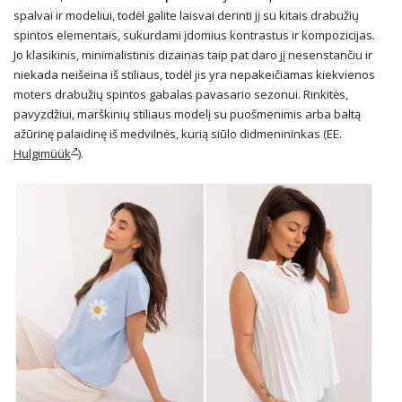
spalvai ir modeliui, todėl galite laisvai derinti jį su kitais drabužių
spintos elementais, sukurdami įdomius kontrastus ir kompozicijas.
Jo klasikinis, minimalistinis dizainas taip pat daro jį nesenstančiu ir
niekada neišeina iš stiliaus, todėl jis yra nepakeičiamas kiekvienos
moters drabužių spintos gabalas pavasario sezonui. Rinkitės,
pavyzdžiui, marškinių stiliaus modelį su puošmenimis arba baltą
ažūrinę palaidinę iš medvilnės, kurią siūlo didmenininkas (EE.
Hulgimüük
).