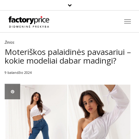
Paieška
Toggl
Navig
Žinios
Moteriškos palaidinės pavasariui –
kokie modeliai dabar madingi?
9 balandžio 2024