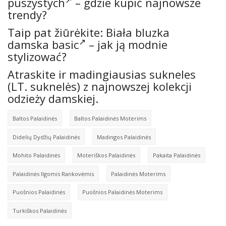
puszystych
– gdzie kupić najnowsze
trendy?
Taip pat žiūrėkite:
Biała bluzka
damska basic
– jak ją modnie
stylizować?
Atraskite ir madingiausias sukneles
(LT.
suknelės
) z najnowszej kolekcji
odzieży damskiej.
Baltos Palaidinės
Baltos Palaidinės Moterims
Didelių Dydžių Palaidinės
Madingos Palaidinės
Mohito Palaidinės
Moteriškos Palaidinės
Pakaita Palaidinės
Palaidinės Ilgomis Rankovėmis
Palaidinės Moterims
Puošnios Palaidinės
Puošnios Palaidinės Moterims
Turkiškos Palaidinės