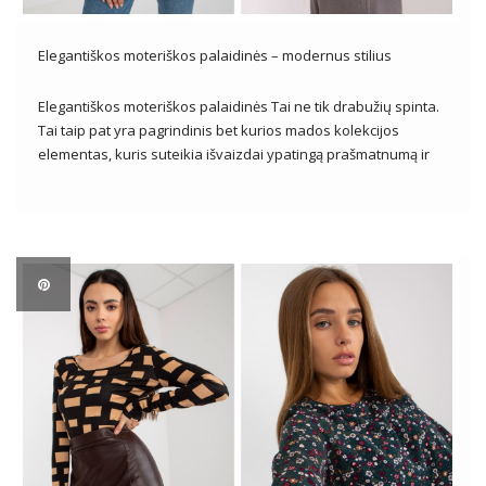
Elegantiškos moteriškos palaidinės – modernus stilius
Elegantiškos moteriškos palaidinės Tai ne tik drabužių spinta.
Tai taip pat yra pagrindinis bet kurios mados kolekcijos
elementas, kuris suteikia išvaizdai ypatingą prašmatnumą ir
malonę. Pasižyminčios smulkiomis detalėmis, aukštos kokybės
apdirbimu ir kruopščia apdaila, elegantiškos palaidinės yra
nepakeičiamas tiek kasdienės, tiek proginės išvaizdos
elementas. Kad […]