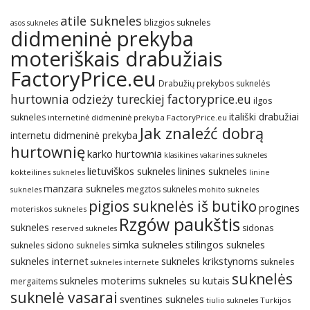
atile sukneles
blizgios sukneles
asos sukneles
didmeninė prekyba
moteriškais drabužiais
FactoryPrice.eu
Drabužių prekybos suknelės
hurtownia odzieży tureckiej factoryprice.eu
ilgos
itališki drabužiai
sukneles
internetinė didmeninė prekyba FactoryPrice.eu
Jak znaleźć dobrą
internetu didmeninė prekyba
hurtownię
karko hurtownia
klasikines vakarines sukneles
lietuviškos sukneles
linines sukneles
kokteilines sukneles
linine
manzara sukneles
megztos sukneles
sukneles
mohito sukneles
pigios suknelės iš butiko
progines
moteriskos sukneles
Rzgów paukštis
sukneles
sidonas
reserved sukneles
simka sukneles
stilingos sukneles
sukneles
sidono sukneles
sukneles internet
sukneles krikstynoms
sukneles
sukneles internete
suknelės
sukneles su kutais
sukneles moterims
mergaitems
suknelė vasarai
sventines sukneles
Turkijos
tiulio sukneles