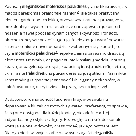
Pavasarį
elegantiškos moteriškos palaidinės
yra ne tik išraiškingas
mados pareiškimas pramonėje
fashion
, ale także praktyczny
element garderoby. Ich lekka, przewiewna tkanina sprawia, że są
one idealnym wyborem na cieplejsze dni, zapewniając komfort
noszenia nawet podczas dynamicznych aktywności. Ponadto,
obecne
trendy w modzie
sugerują, że elegancja i wyrafinowanie
są teraz cenione nawet w bardziej swobodnych stylizacjach, co
czyni
moteriškos palaidinės
nepakeičiamas pavasario drabužių
elementas. Nesvarbu, ar pageidaujate klasikinių modelių ir silpnų
spalvų, ar pageidaujate drąsių spaudinių ir akį traukiančių detalių,
tikrai rasite
Palaidinė
kuris puikiai derės su jūsų stiliumi. Pasirinkite
jiems madingus
spodnie jeansowe
lub legginsy z ekoskóry, w
zależności od tego czy idziesz do pracy, czy na imprezę!
Dodatkowo, różnorodność fasonów i krojów pozwala na
dopasowanie bluzek do różnych sylwetek i preferencji, co sprawia,
że są one dostępne dla każdej kobiety, niezależnie od jej
indywidualnego stylu czy figury. Bez względu na krój doskonale
wpisują się one w dowolny
dress code
, jakiego potrzebujesz.
Dlatego niech w twojej szafie na wiosnę zagości
elegantiška