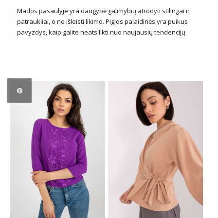
Mados pasaulyje yra daugybė galimybių atrodyti stilingai ir
patraukliai, o ne išleisti likimo. Pigios palaidinės yra puikus
pavyzdys, kaip galite neatsilikti nuo naujausių tendencijų
išlaikant sveiką piniginę. Nepriklausomai nuo stiliaus
pageidavimų ar progų, pigios palaidinės siūlo platų dizainų,
stilių ir spalvų įvairovę, leidžiančią moterims sukurti […]