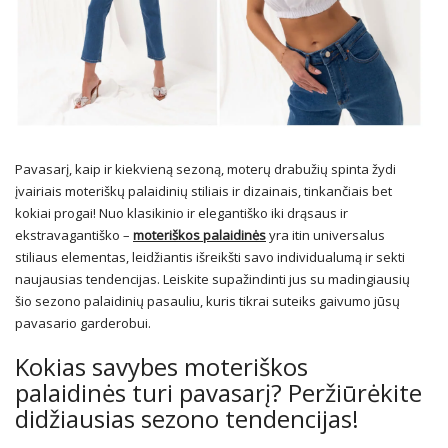
Pavasarį, kaip ir kiekvieną sezoną, moterų drabužių spinta žydi
įvairiais moteriškų palaidinių stiliais ir dizainais, tinkančiais bet
kokiai progai! Nuo klasikinio ir elegantiško iki drąsaus ir
ekstravagantiško –
moteriškos palaidinės
yra itin universalus
stiliaus elementas, leidžiantis išreikšti savo individualumą ir sekti
naujausias tendencijas. Leiskite supažindinti jus su madingiausių
šio sezono palaidinių pasauliu, kuris tikrai suteiks gaivumo jūsų
pavasario garderobui.
Kokias savybes moteriškos
palaidinės turi pavasarį? Peržiūrėkite
didžiausias sezono tendencijas!