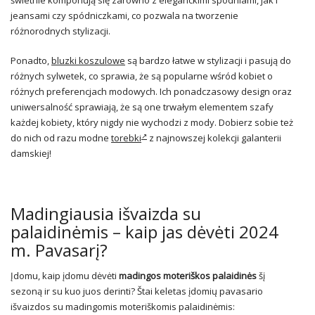
świetnie komponują się zarówno z eleganckimi spodniami, jak i
jeansami czy spódniczkami, co pozwala na tworzenie
różnorodnych stylizacji.
Ponadto,
bluzki koszulowe
są bardzo łatwe w stylizacji i pasują do
różnych sylwetek, co sprawia, że są popularne wśród kobiet o
różnych preferencjach modowych. Ich ponadczasowy design oraz
uniwersalność sprawiają, że są one trwałym elementem szafy
każdej kobiety, który nigdy nie wychodzi z mody. Dobierz sobie też
do nich od razu modne
torebki
z najnowszej kolekcji galanterii
damskiej!
Madingiausia išvaizda su
palaidinėmis – kaip jas dėvėti 2024
m. Pavasarį?
Įdomu, kaip įdomu dėvėti
madingos moteriškos palaidinės
šį
sezoną ir su kuo juos derinti? Štai keletas įdomių pavasario
išvaizdos su madingomis moteriškomis palaidinėmis: