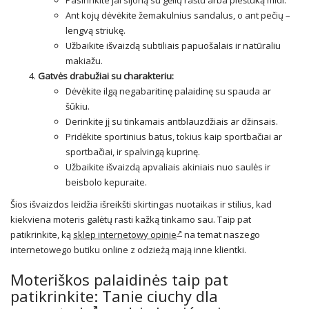
Pasirinkite jai sijoną su gėlių raštu arba pieštuką midi.
Ant kojų dėvėkite žemakulnius sandalus, o ant pečių –
lengvą striukę.
Užbaikite išvaizdą subtiliais papuošalais ir natūraliu
makiažu.
Gatvės
drabužiai
su charakteriu:
Dėvėkite ilgą negabaritinę palaidinę su spauda ar
šūkiu.
Derinkite jį su tinkamais antblauzdžiais ar džinsais.
Pridėkite sportinius batus, tokius kaip sportbačiai ar
sportbačiai, ir spalvingą kuprinę.
Užbaikite išvaizdą apvaliais akiniais nuo saulės ir
beisbolo kepuraite.
Šios išvaizdos leidžia išreikšti skirtingas nuotaikas ir stilius, kad
kiekviena moteris galėtų rasti kažką tinkamo sau. Taip pat
patikrinkite, ką
sklep internetowy opinie
na temat naszego
internetowego butiku online z odzieżą mają inne klientki.
Moteriškos palaidinės taip pat
patikrinkite:
Tanie ciuchy dla