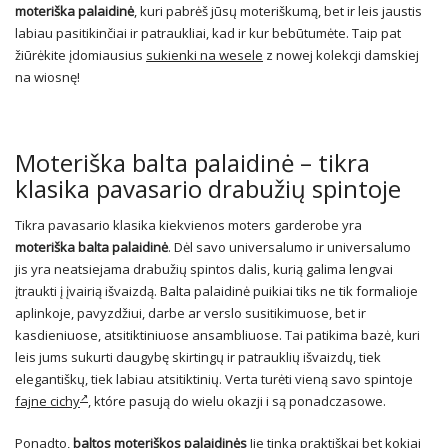
moteriška palaidinė
, kuri pabrėš jūsų moteriškumą, bet ir leis jaustis
labiau pasitikinčiai ir patraukliai, kad ir kur bebūtumėte. Taip pat
žiūrėkite įdomiausius
sukienki na wesele
z nowej kolekcji damskiej
na wiosnę!
Moteriška balta palaidinė – tikra
klasika pavasario drabužių spintoje
Tikra pavasario klasika kiekvienos moters garderobe yra
moteriška balta palaidinė
. Dėl savo universalumo ir universalumo
jis yra neatsiejama drabužių spintos dalis, kurią galima lengvai
įtraukti į įvairią išvaizdą. Balta palaidinė puikiai tiks ne tik formalioje
aplinkoje, pavyzdžiui, darbe ar verslo susitikimuose, bet ir
kasdieniuose, atsitiktiniuose ansambliuose. Tai patikima bazė, kuri
leis jums sukurti daugybę skirtingų ir patrauklių išvaizdų, tiek
elegantiškų, tiek labiau atsitiktinių. Verta turėti vieną savo spintoje
fajne cichy
, które pasują do wielu okazji i są ponadczasowe.
Ponadto,
baltos moteriškos palaidinės
Jie tinka praktiškai bet kokiai