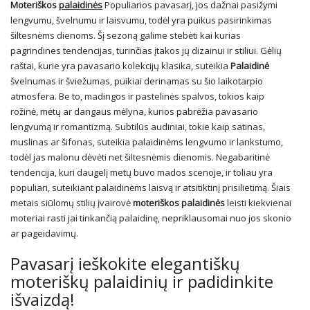
Moteriškos
palaidinės
Populiarios pavasarį, jos dažnai pasižymi
lengvumu, švelnumu ir laisvumu, todėl yra puikus pasirinkimas
šiltesnėms dienoms. Šį sezoną galime stebėti kai kurias
pagrindines tendencijas, turinčias įtakos jų dizainui ir stiliui. Gėlių
raštai, kurie yra pavasario kolekcijų klasika, suteikia
Palaidinė
švelnumas ir šviežumas, puikiai derinamas su šio laikotarpio
atmosfera. Be to, madingos ir pastelinės spalvos, tokios kaip
rožinė, mėtų ar dangaus mėlyna, kurios pabrėžia pavasario
lengvumą ir romantizmą. Subtilūs audiniai, tokie kaip satinas,
muslinas ar šifonas, suteikia palaidinėms lengvumo ir lankstumo,
todėl jas malonu dėvėti net šiltesnėmis dienomis. Negabaritinė
tendencija, kuri daugelį metų buvo mados scenoje, ir toliau yra
populiari, suteikiant palaidinėms laisvą ir atsitiktinį prisilietimą. Šiais
metais siūlomų stilių įvairovė
moteriškos palaidinės
leisti kiekvienai
moteriai rasti jai tinkančią palaidinę, nepriklausomai nuo jos skonio
ar pageidavimų.
Pavasarį ieškokite elegantiškų
moteriškų palaidinių ir padidinkite
išvaizdą!