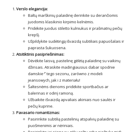
Verslo elegancija:
Baltų marškinių palaidinę derinkite su derančiomis
juodomis klasikinio kirpimo kelnėmis.
Pridėkite juodus stiletto kulniukus ir prašmatnų pečių
krepšį.
Užpildykite sudėtingą išvaizdą subtiliais papuošalais ir
paprasta šukuosena.
Atsitiktinis pasipriešinimas:
Dėvėkite laisvą, pastelinę gėlėtą palaidinę su vaikinų
džinsais. Atraskite madingiausius dabar
spodnie
damskie
tego sezonu, zarówno z modeli
jeansowych, jak i z materiału!
Šaltesnėms dienoms pridėkite sportbačius ar
balerinas ir odinį ramoną.
Užbaikite išvaizdą apvaliais akiniais nuo saulės ir
pečių kuprine.
Pavasario romantizmas:
Pasirinkite subtilią pastelinių atspalvių palaidinę su
puošmenimis ar nėriniais.