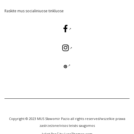
Raskite mus socialiniuose tinkluose
Copyright © 2023 MUS Sławomir Pazio all rights reserved/wszelkie prawa
zastrzeżone/visos teisės saugomos
Juliet Pro
by LyraThemes.com