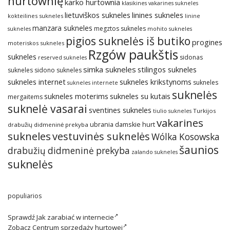
hurtownię
karko hurtownia
klasikines vakarines sukneles
lietuviškos sukneles
linines sukneles
kokteilines sukneles
linine
manzara sukneles
megztos sukneles
sukneles
mohito sukneles
pigios suknelės iš butiko
progines
moteriskos sukneles
Rzgów paukštis
sukneles
sidonas
reserved sukneles
simka sukneles
stilingos sukneles
sukneles
sidono sukneles
sukneles internet
sukneles krikstynoms
sukneles
sukneles internete
suknelės
sukneles su kutais
sukneles moterims
mergaitems
suknelė vasarai
sventines sukneles
Turkijos
tiulio sukneles
vakarines
ubrania damskie hurt
drabužių didmeninė prekyba
sukneles
vestuvinės suknelės
Wólka Kosowska
šaunios
drabužių didmeninė prekyba
zalando sukneles
suknelės
populiarios
Sprawdź
Jak zarabiać w internecie
Zobacz
Centrum sprzedaży hurtowej