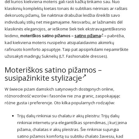
dėl kurios kiekviena moteris gali rasti kažką tinkamo sau. Nuo
klasikinių komplektų kietais tonais iki subtiliais nėriniais ar raštais
dekoruotų pižamų, šie naktiniai drabužiai leidžia išreikšti savo
individualų stilių net miegamajame. Nesvarbu, ar lažinamės dėl
klasikinės elegancijos, ar ieškome šiek tiek ekstravagantiškesnio
leidimo,
moteriškos satino pižamos –
satino pižama
–
pabrėžia,
kad kiekviena moteris nusipelno atsipalaidavimo akimirkų
rafinuoto komforto apsuptyje. Taip pat apsipirkdami nepamirškite
užsisakyti madingų Suknelių (LT. Fashionable dresses).
Moteriškos satino pižamos –
susipažinkite
stylizacje
W świecie piżam damskich satynowych dostępnych online,
różnorodność wzorów i fasonów nie zna granic, zaspokajając
różne gusta i preferencje. Oto kilka popularnych rodzajów:
Trijų dalių rinkiniai su chalatu ir akių pleistru: Trijų dalių
rinkiniai internetu yra elegantiškas sprendimas, į kurį įeina
pižama, chalatas ir akių pleistras. Šie rinkiniai sujungia
satino pižamos komfortą su subtiliu chalato žavesiu, kad