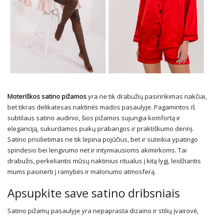
Moteriškos satino pižamos
yra ne tik drabužių pasirinkimas nakčiai,
bet tikras delikatesas naktinės mados pasaulyje. Pagamintos iš
subtilaus satino audinio, šios pižamos sujungia komfortą ir
eleganciją, sukurdamos puikų prabangos ir praktiškumo derinį.
Satino prisilietimas ne tik lepina pojūčius, bet ir suteikia ypatingo
spindesio bei lengvumo net ir intymiausioms akimirkoms. Tai
drabužis, perkeliantis mūsų naktinius ritualus į kitą lygį, leidžiantis
mums pasinerti į ramybės ir malonumo atmosferą.
Apsupkite save satino dribsniais
Satino pižamų pasaulyje yra nepaprasta dizaino ir stilių įvairovė,