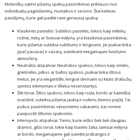
Moteriškų satino pižamų spalvų pasirinkimas priklauso nuo
individualių pageidavimų, nuotaikos ir sezono. Štai keletas
pasiūlymų, kurie gali padėti rasti geriausią spalvą:
Klasikinės pastelės: Subtilios pastelės, tokios kaip miltelių
rožinė, mėtų ar šviesiai mėlyna, yra klasikiniai pasirinkimai,
kurie pižamai suteikia subtilumo ir lengvumo. Jie puikiai tinka
ypač pavasarį ir vasarą, suteikiant miegamajam šviežumo
atmosferą.
Neutralūs atspalviai: Neutralios spalvos, tokios kaip smėlio,
grietinėlės, pilkos ar baltos spalvos, puikiai tinka ištisus
metus. Jie yra elegantiški, lengvai derinami su kitais drabužių
spintos elementais ir išlieka nesenstantys.
Šilti tonai: Šiltos spalvos, tokios kaip ruda, bordo ar kaimiška
oranžinė, suteikia pižamai jaukią ir rudens-žiemos pojūtį. Tai
puikus pasirinkimas vėsesniems vakarams, kai norime
pasipuošti šiltomis spalvomis.
Intensyvūs atspalviai: Tiems, kurie ieško šiek tiek daugiau
dramos, gilūs tonai, tokie kaip butelio žalia, tamsiai mėlyna
ar bordo, miegamajame gali suteikti prabangos ir