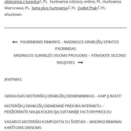
oblecenia z turecka
, PL hurtownia odziezy online, PL Hurtownia
Warszawa, PL.
beta plus hurtownia
, PL
Outlet Ptak
, PL.
ehurtowo
PAGRINDINIS RINKINYS – MADINGOS DRABUŽIŲ SPINTOS
PAGRINDAS
MADINGOS SUKNELĖS VISOMS PROGOMS – ATRASKITE SEZONO
NAUJOVES
ĮKVĖPIMAS
GERIAUSIAS MOTERIŠKŲ DRABUŽIŲ DIDMENININKAS – KAIP JĮ RASTI?
MOTERIŠKŲ DRABUŽIŲ DIDMENINĖ PREKYBA INTERNETU –
PERŽIŪRĖKITE NAUJĄ KOLEKCIJĄ SVETAINĖJE FACTORYPRICE.EU
VASAROS MOTERIŠKI KOMPLEKTAI SU ŠORTAIS – MADINGI RINKINIAI
KARŠTOMS DIENOMS