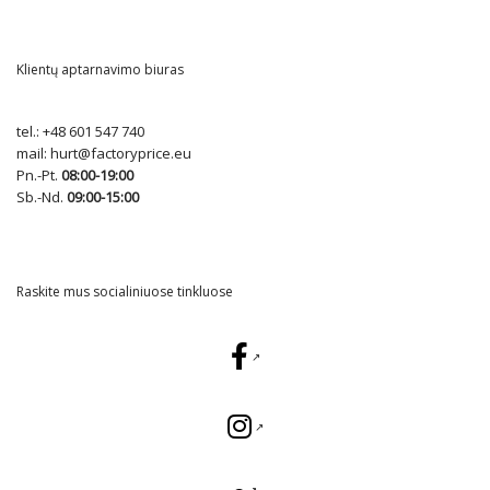
Klientų aptarnavimo biuras
tel.:
+48 601 547 740
mail:
hurt@factoryprice.eu
Pn.-Pt.
08:00-19:00
Sb.-Nd.
09:00-15:00
Raskite mus socialiniuose tinkluose