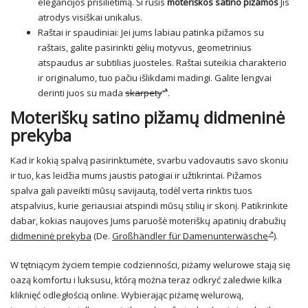
elegancijos prisilietimą. Ši rūšis
moteriškos satino pižamos
Jis
atrodys visiškai unikalus.
Raštai ir spaudiniai: Jei jums labiau patinka pižamos su
raštais, galite pasirinkti gėlių motyvus, geometrinius
atspaudus ar subtilias juosteles. Raštai suteikia charakterio
ir originalumo, tuo pačiu išlikdami madingi. Galite lengvai
derinti juos su mada
skarpety
.
Moteriškų satino pižamų didmeninė
prekyba
Kad ir kokią spalvą pasirinktumėte, svarbu vadovautis savo skoniu
ir tuo, kas leidžia mums jaustis patogiai ir užtikrintai. Pižamos
spalva gali paveikti mūsų savijautą, todėl verta rinktis tuos
atspalvius, kurie geriausiai atspindi mūsų stilių ir skonį. Patikrinkite
dabar, kokias naujoves Jums paruošė moteriškų apatinių drabužių
didmeninė prekyba
(De.
Großhändler für Damenunterwäsche
).
W tętniącym życiem tempie codzienności, piżamy welurowe stają się
oazą komfortu i luksusu, którą można teraz odkryć zaledwie kilka
kliknięć odległością online. Wybierając piżamę welurową,