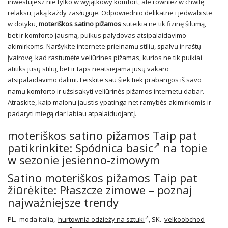
inwestujesz nie tylko w wyjątkowy komfort, ale również w chwilę
relaksu, jaką każdy zasługuje. Odpowiednio delikatne i jedwabiste
w dotyku,
moteriškos satino pižamos
suteikia ne tik fizinę šilumą,
bet ir komforto jausmą, puikus palydovas atsipalaidavimo
akimirkoms. Naršykite internete prieinamų stilių, spalvų ir raštų
įvairovę, kad rastumėte veliūrines pižamas, kurios ne tik puikiai
atitiks jūsų stilių, bet ir taps neatsiejama jūsų vakaro
atsipalaidavimo dalimi. Leiskite sau šiek tiek prabangos iš savo
namų komforto ir užsisakyti veliūrinės pižamos internetu dabar.
Atraskite, kaip malonu jaustis ypatinga net ramybės akimirkomis ir
padaryti miegą dar labiau atpalaiduojantį.
moteriškos satino pižamos Taip pat
patikrinkite:
Spódnica basic
na topie
w sezonie jesienno-zimowym
Satino moteriškos pižamos Taip pat
žiūrėkite: Płaszcze zimowe – poznaj
najważniejsze trendy
PL. moda italia,
hurtownia odzieży na sztuki
, SK.
velkoobchod