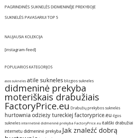
PAGRINDINĖS SUKNELĖS DIDMENINĖJE PREKYBOJE
SUKNELĖS PAVASARIUI TOP 5
NAUJAUSIA KOLEKCIJA
[instagram-feed]
POPULIARIOS KATEGORIJOS
atile sukneles
blizgios sukneles
asos sukneles
didmeninė prekyba
moteriškais drabužiais
FactoryPrice.eu
Drabužių prekybos suknelės
hurtownia odzieży tureckiej factoryprice.eu
ilgos
itališki drabužiai
sukneles
internetinė didmeninė prekyba FactoryPrice.eu
Jak znaleźć dobrą
internetu didmeninė prekyba