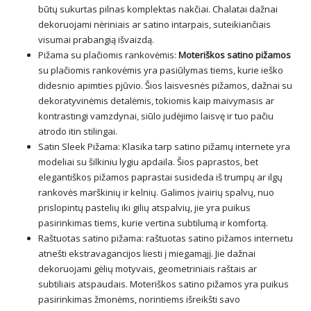
būtų sukurtas pilnas komplektas nakčiai. Chalatai dažnai
dekoruojami nėriniais ar satino intarpais, suteikiančiais
visumai prabangią išvaizdą.
Pižama su plačiomis rankovėmis:
Moteriškos satino pižamos
su plačiomis rankovėmis yra pasiūlymas tiems, kurie ieško
didesnio apimties pjūvio. Šios laisvesnės pižamos, dažnai su
dekoratyvinėmis detalėmis, tokiomis kaip maivymasis ar
kontrastingi vamzdynai, siūlo judėjimo laisvę ir tuo pačiu
atrodo itin stilingai.
Satin Sleek Pižama: Klasika tarp satino pižamų internete yra
modeliai su šilkiniu lygiu apdaila. Šios paprastos, bet
elegantiškos pižamos paprastai susideda iš trumpų ar ilgų
rankovės marškinių ir kelnių. Galimos įvairių spalvų, nuo
prislopintų pastelių iki gilių atspalvių, jie yra puikus
pasirinkimas tiems, kurie vertina subtilumą ir komfortą.
Raštuotas satino pižama: raštuotas satino pižamos internetu
atnešti ekstravagancijos liesti į miegamąjį. Jie dažnai
dekoruojami gėlių motyvais, geometriniais raštais ar
subtiliais atspaudais. Moteriškos satino pižamos yra puikus
pasirinkimas žmonėms, norintiems išreikšti savo