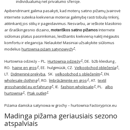
individualumą net privatumo sferoje.
Apibendrinant galima pasakyti, kad moterų satino pižamų įvairovė
internete suteikia kiekvienai moteriai galimybę rasti tobulą rinkinį,
atitinkantį jos stilių ir pageidavimus. Nesvarbu, ar ieškote klasikinio
ar išraiškingesnio dizaino,
moteriškos satino pižamos
Internete
siūlomas platus pasirinkimas, leidžiantis kiekvieną naktį mėgautis
komfortu ir elegancija. Nelaukite! Masiniai užsakykite siūlomus
modelius
hurtownia piżam satynowych
.
Hurtownia odzieży – PL.
Hurtownia odzieży
, DE. b2b kleidung ,
RO.
haine en gros
, EE. hulgimüük, CZ.
Velkoobchod oblečenía
,
LT.
Didmeninė prekyba
, SK.
veľkoobchod s oblečením
, EN.
wholesale clothing
, RO.
îmbrăcăminte en gros
, AT.
textil
grosshandel eu erfahrung
, IE.
fashion wholesale
, PL.
albo
hurtownia
,
Ptak outlet
Piżama damska satynowa w grochy – hurtownia Factoryprice.eu
Madinga pižama geriausiais sezono
atspalviais