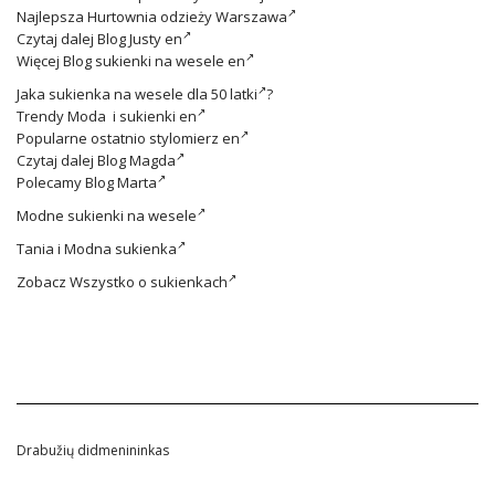
Najlepsza
Hurtownia odzieży Warszawa
Czytaj dalej
Blog Justy en
Więcej
Blog sukienki na wesele en
Jaka
sukienka na wesele dla 50 latki
?
Trendy
Moda i sukienki en
Popularne ostatnio
stylomierz en
Czytaj dalej
Blog Magda
Polecamy
Blog Marta
Modne
sukienki na wesele
Tania i
Modna sukienka
Zobacz
Wszystko o sukienkach
Drabužių didmenininkas