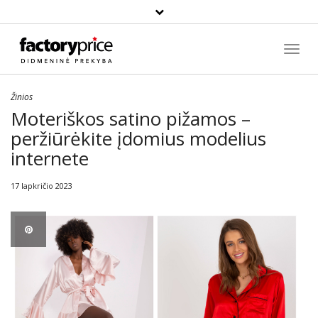
Paieška
Toggl
Navig
Žinios
Moteriškos satino pižamos –
peržiūrėkite įdomius modelius
internete
17 lapkričio 2023