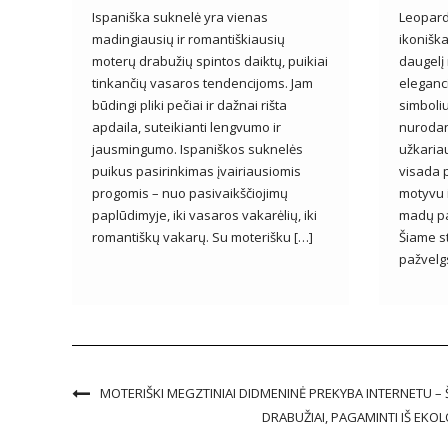
Ispaniška suknelė yra vienas
Leopard
madingiausių ir romantiškiausių
ikonišk
moterų drabužių spintos daiktų, puikiai
daugelį 
tinkančių vasaros tendencijoms. Jam
eleganci
būdingi pliki pečiai ir dažnai rišta
simboli
apdaila, suteikianti lengvumo ir
nurodan
jausmingumo. Ispaniškos suknelės
užkaria
puikus pasirinkimas įvairiausiomis
visada p
progomis – nuo pasivaikščiojimų
motyvu 
paplūdimyje, iki vasaros vakarėlių, iki
madų pa
romantiškų vakarų. Su moterišku […]
Šiame s
pažvelg
MOTERIŠKI MEGZTINIAI DIDMENINĖ PREKYBA INTERNETU – 
DRABUŽIAI, PAGAMINTI IŠ EKO