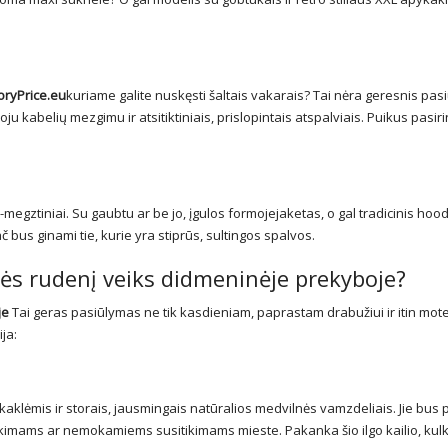
oryPrice.eu
kuriame galite nuskęsti šaltais vakarais? Tai nėra geresnis pa
ju kabelių mezgimu ir atsitiktiniais, prislopintais atspalviais. Puikus pasi
egztiniai. Su gaubtu ar be jo, įgulos formojejaketas, o gal tradicinis hood
bus ginami tie, kurie yra stiprūs, sultingos spalvos.
ės rudenį veiks didmeninėje prekyboje?
je
Tai geras pasiūlymas ne tik kasdieniam, paprastam drabužiui ir itin mot
ja:
ykaklėmis ir storais, jausmingais natūralios medvilnės vamzdeliais. Jie bus 
itikimams ar nemokamiems susitikimams mieste. Pakanka šio ilgo kailio, kul