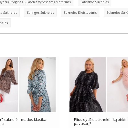
Dydžių Proginės Suknelės Vyresnėms Moterims
Latviškos Suknelės
a Sukneles
Stilingos Sukneles
Suknelės Išleistuvėms
Sukneles Su K
knelės
r” suknelė – mados klasika
Plius dydžio suknelė – ką pirkti
iui
pavasarį?