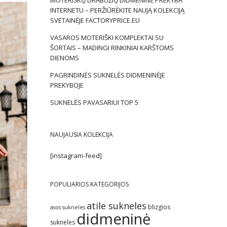
MOTERIŠKŲ DRABUŽIŲ DIDMENINĖ PREKYBA
INTERNETU – PERŽIŪRĖKITE NAUJĄ KOLEKCIJĄ
SVETAINĖJE FACTORYPRICE.EU
VASAROS MOTERIŠKI KOMPLEKTAI SU
ŠORTAIS – MADINGI RINKINIAI KARŠTOMS
DIENOMS
PAGRINDINĖS SUKNELĖS DIDMENINĖJE
PREKYBOJE
SUKNELĖS PAVASARIUI TOP 5
NAUJAUSIA KOLEKCIJA
[instagram-feed]
POPULIARIOS KATEGORIJOS
atile sukneles
blizgios
asos sukneles
didmeninė
sukneles