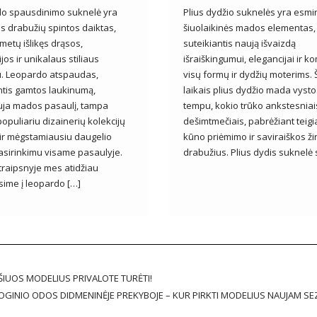
o spausdinimo suknelė yra
Plius dydžio suknelės yra esmi
as drabužių spintos daiktas,
šiuolaikinės mados elementas,
metų išlikęs drąsos,
suteikiantis naują išvaizdą
jos ir unikalaus stiliaus
išraiškingumui, elegancijai ir k
u. Leopardo atspaudas,
visų formų ir dydžių moterims. 
tis gamtos laukinumą,
laikais plius dydžio mada vysto
uja mados pasaulį, tampa
tempu, kokio trūko ankstesniai
opuliariu dizainerių kolekcijų
dešimtmečiais, pabrėžiant teig
ir mėgstamiausiu daugelio
kūno priėmimo ir saviraiškos ži
sirinkimu visame pasaulyje.
drabužius. Plius dydis suknelė 
traipsnyje mes atidžiau
sime į leopardo […]
ŠIUOS MODELIUS PRIVALOTE TURĖTI!
LOGINIO ODOS DIDMENINĖJE PREKYBOJE – KUR PIRKTI MODELIUS NAUJAM SE