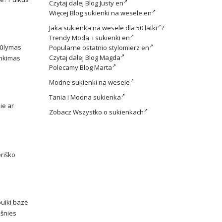
Czytaj dalej
Blog Justy en
Więcej
Blog sukienki na wesele en
Jaka
sukienka na wesele dla 50 latki
?
Trendy
Moda i sukienki en
siūlymas
Popularne ostatnio
stylomierz en
Czytaj dalej
Blog Magda
rinkimas
Polecamy
Blog Marta
Modne
sukienki na wesele
Tania i
Modna sukienka
ie ar
Zobacz
Wszystko o sukienkach
eriško
puiki bazė
kšnies