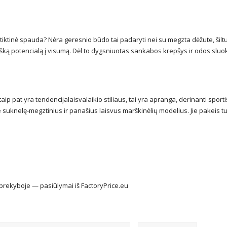
itiktinė spauda? Nėra geresnio būdo tai padaryti nei su megzta dėžute, šilt
rišką potencialą į visumą. Dėl to dygsniuotas sankabos krepšys ir odos sluo
aip pat yra tendencijalaisvalaikio stiliaus, tai yra apranga, derinanti sporti
ome suknelę-megztinius ir panašius laisvus marškinėlių modelius. Jie pakeis t
prekyboje — pasiūlymai iš FactoryPrice.eu