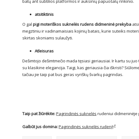
batų ant subtilios platformos ir auksinių papuošalų rinkinio.
atsitiktinis
O gal
pigi moteriškos suknelės rudens didmeninė prekyba
ats
megztiniu ir vadinamaisiais kojinių batais, kurie suteiks mote
skirtas skoniams sulaužyti.
Atleisuras
Dešimtojo dešimtmečio mada tęsiasi geriausiai. Ir kartu su juo t
su klasikine elegancija. Taigi, kas geriausia čia iškristi? Siūl
tačiau jie taip pat bus geras vyriškų švarkų pagrindas.
Taip pat žiūrėkite:
Pagrindinės suknelės
rudeniui didmeninėje 
Galbūt jus domina:
Pagrindinės suknelės rudenį!