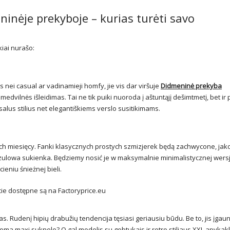
inėje prekyboje – kurias turėti savo
kiai nurašo:
nei casual ar vadinamieji homfy, jie vis dar viršuje
Didmeninė prekyba
r medvilnės išleidimas. Tai ne tik puiki nuoroda į aštuntąjį dešimtmetį, bet ir
alus stilius net elegantiškiems verslo susitikimams.
h miesięcy. Fanki klasycznych prostych szmizjerek będą zachwycone, jak
owa sukienka. Będziemy nosić je w maksymalnie minimalistycznej wersji
eniu śnieżnej bieli.
ie dostępne są na Factoryprice.eu
s. Rudenį hipių drabužių tendencija tęsiasi geriausiu būdu. Be to, jis įgaun
ma maxi suknele? O gal modelis su gobtukais ir retro stiliaus XXL apykak