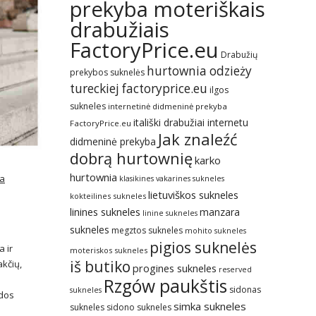
prekyba moteriškais
drabužiais
FactoryPrice.eu
Drabužių
hurtownia odzieży
prekybos suknelės
tureckiej factoryprice.eu
ilgos
sukneles
internetinė didmeninė prekyba
itališki drabužiai internetu
FactoryPrice.eu
Jak znaleźć
didmeninė prekyba
dobrą hurtownię
karko
hurtownia
a
klasikines vakarines sukneles
lietuviškos sukneles
kokteilines sukneles
linines sukneles
manzara
linine sukneles
sukneles
megztos sukneles
mohito sukneles
pigios suknelės
a ir
moteriskos sukneles
iš butiko
akčių,
progines sukneles
reserved
Rzgów paukštis
sidonas
sukneles
ados
simka sukneles
sukneles
sidono sukneles