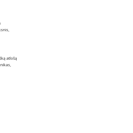
u
ksnis,
šką atlošą
unikas,