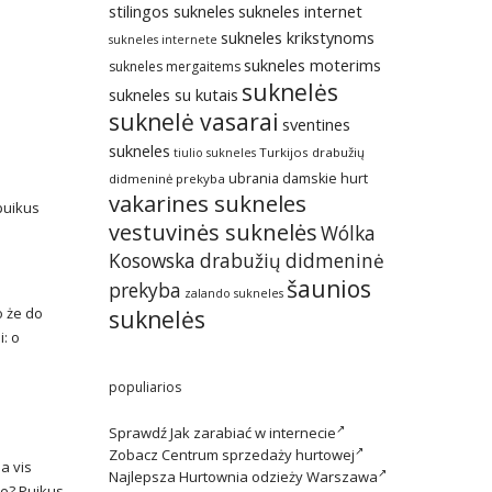
stilingos sukneles
sukneles internet
sukneles krikstynoms
sukneles internete
sukneles moterims
sukneles mergaitems
suknelės
sukneles su kutais
suknelė vasarai
sventines
sukneles
Turkijos drabužių
tiulio sukneles
ubrania damskie hurt
didmeninė prekyba
vakarines sukneles
 puikus
vestuvinės suknelės
Wólka
Kosowska drabužių didmeninė
šaunios
prekyba
zalando sukneles
o że do
suknelės
: o
populiarios
Sprawdź
Jak zarabiać w internecie
Zobacz
Centrum sprzedaży hurtowej
a vis
Najlepsza
Hurtownia odzieży Warszawa
le? Puikus