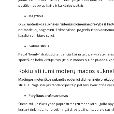
pasiūlymas po avikailio ir kulkšnies paltais.
Megztinis
O gal
moteriškos suknelės rudeniui
didmeninė
prekyba iš Fact
nei modeliai, pagaminti iš šiltos vilnos, pageidautina vadinamuo
kasdieniam biuro stiliui.
Gatvės stilius
Pagal “homfy” drabužių tendenciją kaina taip pat yra suknelės-m
sportiškas bako viršuje? Visi jie bus mados aukso puodas. Ypač 
Kokiu stiliumi moterų mados suknel
Madingos moteriškos suknelės rudeniui didmeninėje prekybo
stiliaus. Pagal naujas tendencijas taip pat bus sveikintina versi
Paryžiaus prašmatnumas
Šiame stiliuje iškris ypač paprasti megzti modeliai su golfo ap
kuriant rinkinius, kurie sėkmingai dirbs pažintims, verslo sus