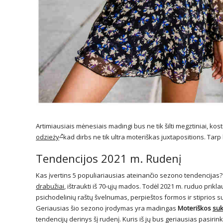
Artimiausiais mėnesiais madingi bus ne tik šilti megztiniai, ko
odzieży
kad dirbs ne tik ultra moteriškas juxtapositions. Tar
Tendencijos 2021 m. Rudenį
Kas įvertins 5 populiariausias ateinančio sezono tendencijas? V
drabužiai
, ištraukti iš 70-ųjų mados. Todėl 2021 m. ruduo priklau
psichodelinių raštų švelnumas, perpieštos formos ir stiprios s
Geriausias šio sezono įrodymas yra madingas
Moteriškos
suk
tendencijų derinys šį rudenį. Kuris iš jų bus geriausias pasir