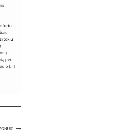
nis
omfortui
Šiais
si tokiu
s
iamą
nią per
siūlo […]
ZONUI?