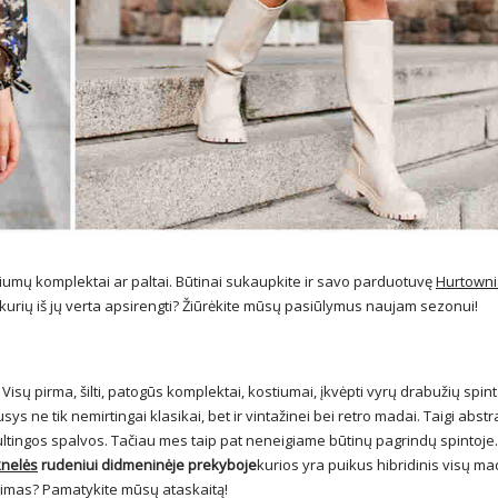
stiumų komplektai ar paltai. Būtinai sukaupkite ir savo parduotuvę
Hurtowni
p kurių iš jų verta apsirengti? Žiūrėkite mūsų pasiūlymus naujam sezonui!
isų pirma, šilti, patogūs komplektai, kostiumai, įkvėpti vyrų drabužių spint
sys ne tik nemirtingai klasikai, bet ir vintažinei bei retro madai. Taigi abstr
ultingos spalvos. Tačiau mes taip pat neneigiame būtinų pagrindų spintoje.
nelės
rudeniui didmeninėje prekyboje
kurios yra puikus hibridinis visų m
inkimas? Pamatykite mūsų ataskaitą!