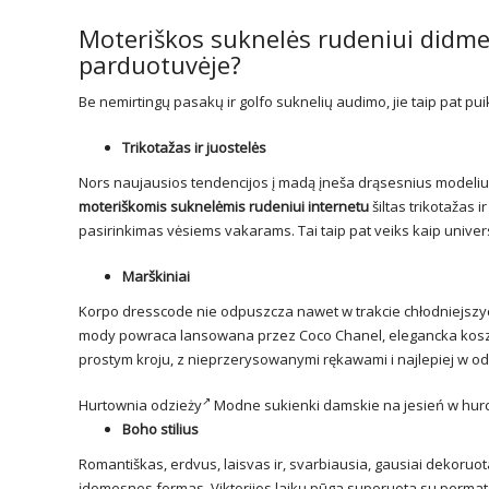
Moteriškos suknelės rudeniui didmen
parduotuvėje?
Be nemirtingų pasakų ir golfo suknelių audimo, jie taip pat pui
Trikotažas ir juostelės
Nors naujausios tendencijos į madą įneša drąsesnius modelius 
moteriškomis suknelėmis rudeniui internetu
šiltas trikotažas i
pasirinkimas vėsiems vakarams. Tai taip pat veiks kaip univers
Marškiniai
Korpo dresscode nie odpuszcza nawet w trakcie chłodniejszyc
mody powraca lansowana przez Coco Chanel, elegancka koszul
prostym kroju, z nieprzerysowanymi rękawami i najlepiej w odci
Hurtownia odzieży
Modne
sukienki damskie
na jesień w hurc
Boho stilius
Romantiškas, erdvus, laisvas ir, svarbiausia, gausiai dekoruota
įdomesnes formas. Viktorijos laikų pūga suporuota su permato