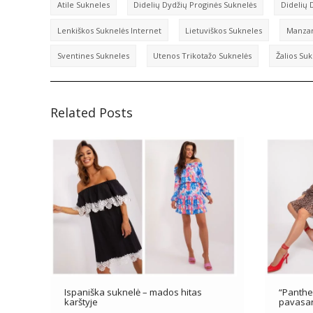
Atile Sukneles
Didelių Dydžių Proginės Suknelės
Didelių 
Lenkiškos Suknelės Internet
Lietuviškos Sukneles
Manzar
Sventines Sukneles
Utenos Trikotažo Suknelės
Žalios Su
Related Posts
Ispaniška suknelė – mados hitas
“Panthe
karštyje
pavasar