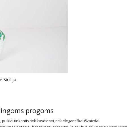
Sicilija
patingoms progoms
ikiai tinkantis tiek kasdienei, tiek elegantiškai išvaizdai.
rinkimas patogiai, bet stilingai aprangai. Jis gali būti dėvimas su klasikiniai