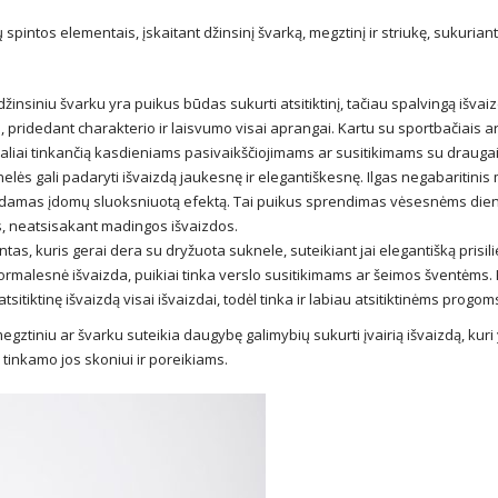
spintos elementais, įskaitant džinsinį švarką, megztinį ir striukę, sukuriant į
insiniu švarku yra puikus būdas sukurti atsitiktinį, tačiau spalvingą išvaiz
, pridedant charakterio ir laisvumo visai aprangai. Kartu su sportbačiais a
ealiai tinkančią kasdieniams pasivaikščiojimams ar susitikimams su draugai
lės gali padaryti išvaizdą jaukesnę ir elegantiškesnę. Ilgas negabaritinis 
urdamas įdomų sluoksniuotą efektą. Tai puikus sprendimas vėsesnėms di
s, neatsisakant madingos išvaizdos.
tas, kuris gerai dera su dryžuota suknele, suteikiant jai elegantišką prisili
formalesnė išvaizda, puikiai tinka verslo susitikimams ar šeimos šventėms. 
sitiktinę išvaizdą visai išvaizdai, todėl tinka ir labiau atsitiktinėms progom
ztiniu ar švarku suteikia daugybę galimybių sukurti įvairią išvaizdą, kuri 
ą tinkamo jos skoniui ir poreikiams.