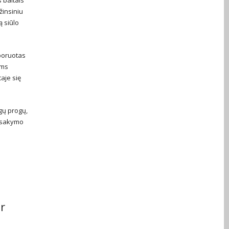
žinsiniu
ą siūlo
uporuotas
ems
aje się
gų progų,
užsakymo
r