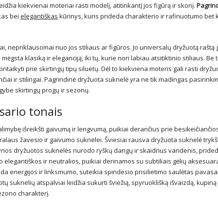
 leidžia kiekvienai moteriai rasti modelį, atitinkantį jos figūrą ir skonį.
Pagrin
kas bei
elegantiškas
kūrinys, kuris prideda charakterio ir rafinuotumo bet
i, nepriklausomai nuo jos stiliaus ar figūros. Jo universalų dryžuotą raštą g
ta klasiką ir eleganciją, iki tų, kurie nori labiau atsitiktinio stiliaus. Be t
jas pritaikyti prie skirtingų tipų siluetų. Dėl to kiekviena moteris gali rasti dryžu
inčiai ir stilingai. Pagrindinė dryžuota suknelė yra ne tik madingas pasirinkim
gybe skirtingų progų ir sezonų.
sario tonais
limybę išreikšti gaivumą ir lengvumą, puikiai derančius prie besikeičiančio
ralaus žavesio ir gaivumo suknelei. Šviesiai rausva dryžuota suknelė trykš
ėlynos dryžuotos suknelės nurodo ryškų dangų ir skaidrius vandenis, pride
 elegantiškos ir neutralios, puikiai derinamos su subtiliais gėlių aksesuar
da energijos ir linksmumo, suteikia spindesio prisilietimo saulėtas pavasa
tų suknelių atspalviai leidžia sukurti šviežią, spyruoklišką išvaizdą, kupiną
sezono charakterį.