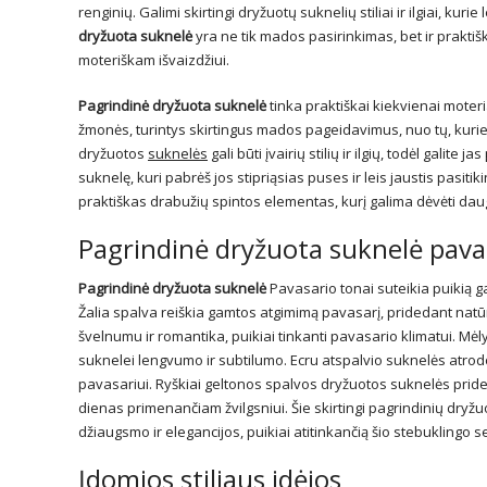
renginių. Galimi skirtingi dryžuotų suknelių stiliai ir ilgiai, kurie
dryžuota suknelė
yra ne tik mados pasirinkimas, bet ir praktiš
moteriškam išvaizdžiui.
Pagrindinė dryžuota suknelė
tinka praktiškai kiekvienai moteria
žmonės, turintys skirtingus mados pageidavimus, nuo tų, kurie mėgs
dryžuotos
suknelės
gali būti įvairių stilių ir ilgių, todėl galite 
suknelę, kuri pabrėš jos stipriąsias puses ir leis jaustis pasitik
praktiškas drabužių spintos elementas, kurį galima dėvėti dau
Pagrindinė dryžuota suknelė pava
Pagrindinė dryžuota suknelė
Pavasario tonai suteikia puikią ga
Žalia spalva reiškia gamtos atgimimą pavasarį, pridedant natū
švelnumu ir romantika, puikiai tinkanti pavasario klimatui. M
suknelei lengvumo ir subtilumo. Ecru atspalvio suknelės atrodo
pavasariui. Ryškiai geltonos spalvos dryžuotos suknelės pride
dienas primenančiam žvilgsniui. Šie skirtingi pagrindinių dryžuo
džiaugsmo ir elegancijos, puikiai atitinkančią šio stebuklingo 
Įdomios stiliaus idėjos