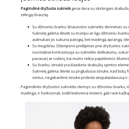
Pagrindinė dryžuota suknelė
gerai dera su skirtingais drabužių 
stilingą išvaizdą.
Su džinsiniu švarku: Briaunotos suknelės derinimas su dž
Suknelę galima dėvėti su trumpu ar ilgu džinsiniu švarku
aulinukais jis sukuria patogią, bet madingą aprangą, id
Su megztiniu: Džemperio pridėjimas prie dryžuotos sukne
nuostabiai kontrastuoja su suknelės delikatumu, suk
pavasarį ar rudenį, kai mums reikia papildomos šilumo
Su švarku: striukė yra klasikinis drabužių spintos elemen
Suknelę galima dėvėti su prigludusia striuke, kad būtų 
vertus, negabaritinė striukė prideda atsipalaidavusią ir at
Pagrindinės dryžuotos suknelės derinys su džinsiniu švarku, meg
madinga, ir funkcionali, todėl kiekviena moteris gali rasti kažk