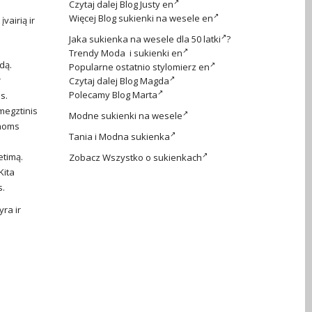
Czytaj dalej
Blog Justy en
Więcej
Blog sukienki na wesele en
vairią ir
Jaka
sukienka na wesele dla 50 latki
?
Trendy
Moda i sukienki en
dą.
Popularne ostatnio
stylomierz en
r
Czytaj dalej
Blog Magda
Polecamy
Blog Marta
s.
megztinis
Modne
sukienki na wesele
enoms
Tania i
Modna sukienka
etimą.
Zobacz
Wszystko o sukienkach
Kita
s.
yra ir