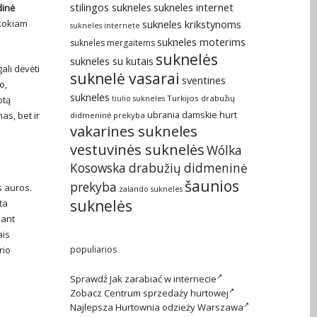
stilingos sukneles
sukneles internet
dinė
 kokiam
sukneles krikstynoms
sukneles internete
sukneles moterims
sukneles mergaitems
suknelės
sukneles su kutais
ali dėvėti
suknelė vasarai
sventines
o,
sukneles
Turkijos drabužių
otą
tiulio sukneles
as, bet ir
ubrania damskie hurt
didmeninė prekyba
vakarines sukneles
vestuvinės suknelės
Wólka
Kosowska drabužių didmeninė
šaunios
prekyba
s auros.
zalando sukneles
suknelės
ta
dant
ais
rio
populiarios
Sprawdź
Jak zarabiać w internecie
Zobacz
Centrum sprzedaży hurtowej
Najlepsza
Hurtownia odzieży Warszawa