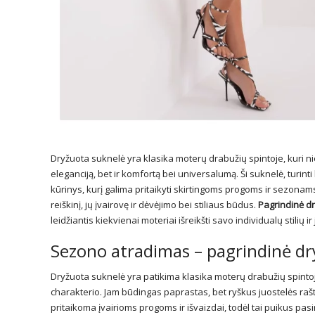
Dryžuota suknelė yra klasika moterų drabužių spintoje, kuri ni
eleganciją, bet ir komfortą bei universalumą. Ši suknelė, turint
kūrinys, kurį galima pritaikyti skirtingoms progoms ir sezona
reiškinį, jų įvairovę ir dėvėjimo bei stiliaus būdus.
Pagrindinė d
leidžiantis kiekvienai moteriai išreikšti savo individualų stilių ir 
Sezono atradimas – pagrindinė dr
Dryžuota suknelė yra patikima klasika moterų drabužių spinto
charakterio. Jam būdingas paprastas, bet ryškus juostelės raštas
pritaikoma įvairioms progoms ir išvaizdai, todėl tai puikus pasir