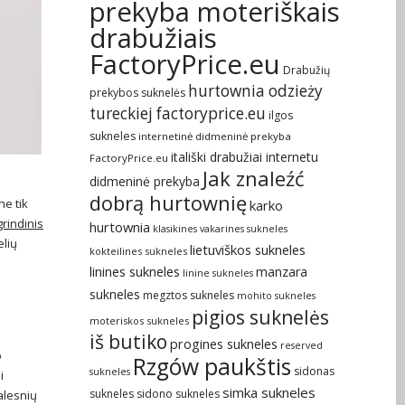
prekyba moteriškais
drabužiais
FactoryPrice.eu
Drabužių
hurtownia odzieży
prekybos suknelės
tureckiej factoryprice.eu
ilgos
sukneles
internetinė didmeninė prekyba
itališki drabužiai internetu
FactoryPrice.eu
Jak znaleźć
didmeninė prekyba
dobrą hurtownię
ne tik
karko
rindinis
hurtownia
klasikines vakarines sukneles
elių
lietuviškos sukneles
kokteilines sukneles
linines sukneles
manzara
linine sukneles
sukneles
megztos sukneles
mohito sukneles
pigios suknelės
moteriskos sukneles
iš butiko
progines sukneles
reserved
o
Rzgów paukštis
sidonas
sukneles
i
simka sukneles
sukneles
sidono sukneles
ialesnių