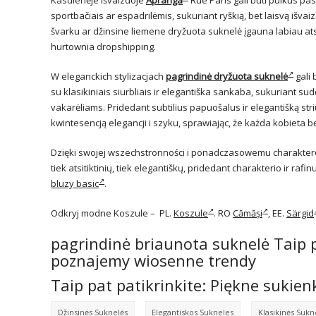
sportbačiais ar espadrilėmis, sukuriant ryškią, bet laisvą išvaizd
švarku ar džinsine liemene dryžuota suknelė įgauna labiau atsiti
hurtownia dropshipping.
W eleganckich stylizacjach
pagrindinė dryžuota suknelė
gali 
su klasikiniais siurbliais ir elegantiška sankaba, sukuriant s
vakarėliams. Pridedant subtilius papuošalus ir elegantišką stri
kwintesencją elegancji i szyku, sprawiając, że każda kobieta b
Dzięki swojej wszechstronności i ponadczasowemu charakter
tiek atsitiktinių, tiek elegantiškų, pridedant charakterio ir r
bluzy basic
.
Odkryj modne Koszule – PL.
Koszule
. RO
Cămăși
, EE.
Särgid
pagrindinė briaunota suknelė Taip p
poznajemy wiosenne trendy
Taip pat patikrinkite:
Piękne sukien
Džinsinės Suknelės
Elegantiskos Sukneles
Klasikinės Sukn