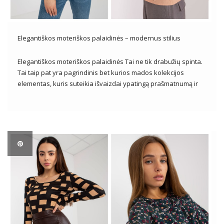
Elegantiškos moteriškos palaidinės – modernus stilius
Elegantiškos moteriškos palaidinės Tai ne tik drabužių spinta.
Tai taip pat yra pagrindinis bet kurios mados kolekcijos
elementas, kuris suteikia išvaizdai ypatingą prašmatnumą ir
malonę. Pasižyminčios smulkiomis detalėmis, aukštos kokybės
apdirbimu ir kruopščia apdaila, elegantiškos palaidinės yra
nepakeičiamas tiek kasdienės, tiek proginės išvaizdos
elementas. Kad […]