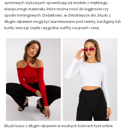
sportowych stylizacjach sprawdzają się modele z miękkiego,
elastycznego materiału, które można nosić do legginsów czy
spodni treningowych. Dodatkowo, w chłodniejsze dni, bluzki z
długim rękawem mogą być warstwowane pod swetry, kardigany lub
kurtki, tworząc ciepłe i wygodne outfit’y na jesień i zimę.
Bluzki basic z długim rękawem w modnych kolorach hurt online