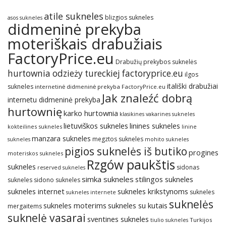
atile sukneles
blizgios sukneles
asos sukneles
didmeninė prekyba
moteriškais drabužiais
FactoryPrice.eu
Drabužių prekybos suknelės
hurtownia odzieży tureckiej factoryprice.eu
ilgos
itališki drabužiai
sukneles
internetinė didmeninė prekyba FactoryPrice.eu
Jak znaleźć dobrą
internetu didmeninė prekyba
hurtownię
karko hurtownia
klasikines vakarines sukneles
lietuviškos sukneles
linines sukneles
kokteilines sukneles
linine
manzara sukneles
megztos sukneles
sukneles
mohito sukneles
pigios suknelės iš butiko
progines
moteriskos sukneles
Rzgów paukštis
sukneles
sidonas
reserved sukneles
simka sukneles
stilingos sukneles
sukneles
sidono sukneles
sukneles internet
sukneles krikstynoms
sukneles
sukneles internete
suknelės
sukneles su kutais
sukneles moterims
mergaitems
suknelė vasarai
sventines sukneles
Turkijos
tiulio sukneles