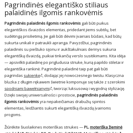
Pagrindinės elegantiško stiliaus
palaidinės ilgomis rankovėmis
Pagrindinės palaidinės ilgomis rankovėmis
gali būti puikus
elegantiškos išvaizdos elementas, pridedant jiems subtilų, bet
sudėtingą prisilietimą. Jie gali būti dėvimi įvairiais būdais, kad būtų
sukurta unikali ir patraukli apranga. Pavyzdžiui, pagrindinės
palaidinės su pieštuko sijonu ir aukštakulniais derinys sukuria
elegantišką išvaizdą, puikiai tinkančią verslo susitikimams. Kita idėja
— apsivilkti palaidinę po prigludusia striuke, kurią papildo stiletai ir
elegantiška rankinė. Pagrindinė palaidinė taip pat gali būti
pagrindas
sukienkę
, dodając jej nowoczesnego twistu. Klasyczna
bluzka z długim rękawem świetnie komponuje się także z szerokimi
spodniami bawełnianymi
, tworząc luksusową i wygodną stylizację.
Dzięki swojej uniwersalności i prostocie,
pagrindinės palaidinės
ilgomis rankovėmis
yra nepakeičiamas drabužių spintos
elementas, leidžiantis sukurti elegantišką išvaizdą įvairioms
progoms.
Žiūrėkite šiuolaikines moteriškas striukes —
PL.
moteriška žieminė