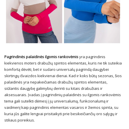
Pagrindinės palaidinės ilgomis rankovėmis
yra pagrindinis
kiekvienos moters drabužių spintos elementas, kuris ne tik suteikia
komfortą dėvėti, bet ir sudaro universalų pagrindą daugybei
skirtingų išvaizdos kiekvienai dienai. Kad ir koks būtų sezonas, šios
palaidinės yra nepakeičiamas drabužių spintos elementas,
siūlantis daugybę galimybių derinti su kitais drabužiais ir
aksesuarais. Įvadas į pagrindinių palaidinės su ilgomis rankovėmis
tema gali sutelkti dėmesį į jų universalumą, funkcionalumą ir
vaidmenį kaip pagrindinis elementas vasaros ir žiemos spinta, su
kuria jūs galite lengvai prisitaikyti prie besikeičiančių oro sąlygų ir
stiliaus poreikius.