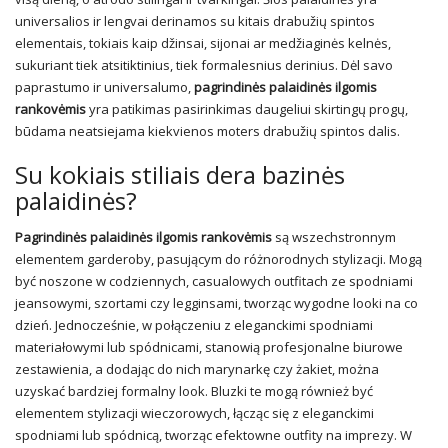
universalios ir lengvai derinamos su kitais drabužių spintos
elementais, tokiais kaip džinsai, sijonai ar medžiaginės kelnės,
sukuriant tiek atsitiktinius, tiek formalesnius derinius. Dėl savo
paprastumo ir universalumo,
pagrindinės palaidinės ilgomis
rankovėmis
yra patikimas pasirinkimas daugeliui skirtingų progų,
būdama neatsiejama kiekvienos moters drabužių spintos dalis.
Su kokiais stiliais dera bazinės
palaidinės?
Pagrindinės palaidinės ilgomis rankovėmis
są wszechstronnym
elementem garderoby, pasującym do różnorodnych stylizacji. Mogą
być noszone w codziennych, casualowych outfitach ze spodniami
jeansowymi, szortami czy legginsami, tworząc wygodne looki na co
dzień. Jednocześnie, w połączeniu z eleganckimi spodniami
materiałowymi lub spódnicami, stanowią profesjonalne biurowe
zestawienia, a dodając do nich marynarkę czy żakiet, można
uzyskać bardziej formalny look. Bluzki te mogą również być
elementem stylizacji wieczorowych, łącząc się z eleganckimi
spodniami lub spódnicą, tworząc efektowne outfity na imprezy. W