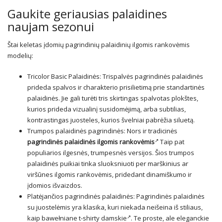
Gaukite geriausias palaidines
naujam sezonui
Štai keletas įdomių pagrindinių palaidinių ilgomis rankovėmis
modelių:
Tricolor Basic Palaidinės: Trispalvės pagrindinės palaidinės
prideda spalvos ir charakterio prisilietimą prie standartinės
palaidinės. Jie gali turėti tris skirtingas spalvotas plokštes,
kurios prideda vizualinį susidomėjimą, arba subtilias,
kontrastingas juosteles, kurios švelniai pabrėžia siluetą.
Trumpos palaidinės pagrindinės: Nors ir tradicinės
pagrindinės palaidinės ilgomis rankovėmis
Taip pat
populiarios ilgesnės, trumpesnės versijos. Šios trumpos
palaidinės puikiai tinka sluoksniuoti per marškinius ar
viršūnes ilgomis rankovėmis, pridedant dinamiškumo ir
įdomios išvaizdos.
Platėjančios pagrindinės palaidinės: Pagrindinės palaidinės
su juostelėmis yra klasika, kuri niekada neišeina iš stiliaus,
kaip
bawełniane t-shirty damskie
. Te proste, ale eleganckie