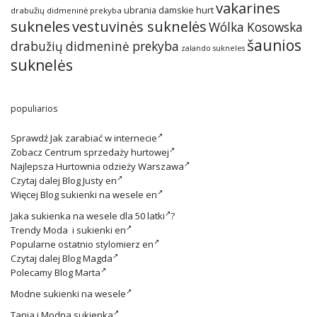
vakarines
ubrania damskie hurt
drabužių didmeninė prekyba
sukneles
vestuvinės suknelės
Wólka Kosowska
šaunios
drabužių didmeninė prekyba
zalando sukneles
suknelės
populiarios
Sprawdź
Jak zarabiać w internecie
Zobacz
Centrum sprzedaży hurtowej
Najlepsza
Hurtownia odzieży Warszawa
Czytaj dalej
Blog Justy en
Więcej
Blog sukienki na wesele en
Jaka
sukienka na wesele dla 50 latki
?
Trendy
Moda i sukienki en
Popularne ostatnio
stylomierz en
Czytaj dalej
Blog Magda
Polecamy
Blog Marta
Modne
sukienki na wesele
Tania i
Modna sukienka