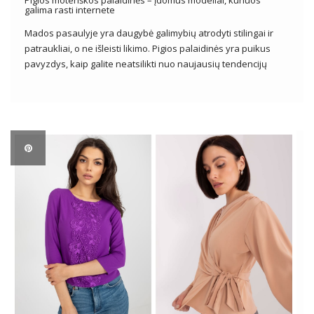
galima rasti internete
Mados pasaulyje yra daugybė galimybių atrodyti stilingai ir
patraukliai, o ne išleisti likimo. Pigios palaidinės yra puikus
pavyzdys, kaip galite neatsilikti nuo naujausių tendencijų
išlaikant sveiką piniginę. Nepriklausomai nuo stiliaus
pageidavimų ar progų, pigios palaidinės siūlo platų dizainų,
stilių ir spalvų įvairovę, leidžiančią moterims sukurti […]