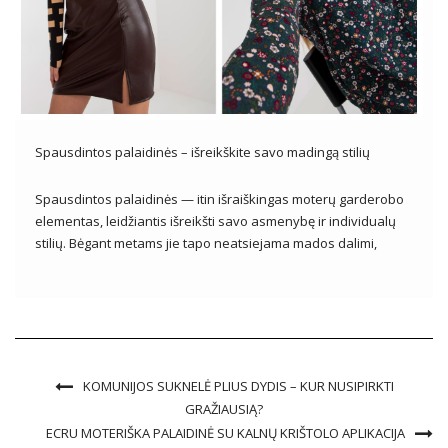
Spausdintos palaidinės – išreikškite savo madingą stilių
Spausdintos palaidinės — itin išraiškingas moterų garderobo
elementas, leidžiantis išreikšti savo asmenybę ir individualų
stilių. Bėgant metams jie tapo neatsiejama mados dalimi,
laimėdami viso pasaulio fashionistas širdis. Su įvairiais
dizainais, spalvomis ir įkvėpimais, margintos palaidinės tapti
ne tik drabužiais, bet ir meno forma, pasakojančia apie […]
KOMUNIJOS SUKNELĖ PLIUS DYDIS – KUR NUSIPIRKTI
GRAŽIAUSIĄ?
ECRU MOTERIŠKA PALAIDINĖ SU KALNŲ KRIŠTOLO APLIKACIJA