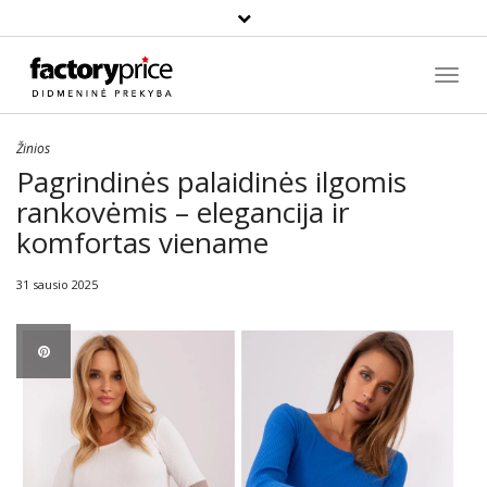
Paieška
Toggl
Navig
Žinios
Pagrindinės palaidinės ilgomis
rankovėmis – elegancija ir
komfortas viename
31 sausio 2025