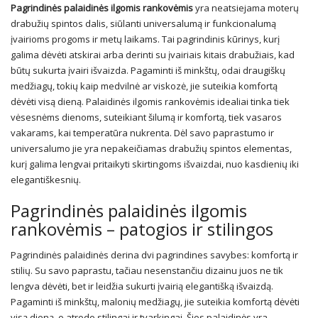
Pagrindinės palaidinės ilgomis rankovėmis
yra neatsiejama moterų
drabužių spintos dalis, siūlanti universalumą ir funkcionalumą
įvairioms progoms ir metų laikams. Tai pagrindinis kūrinys, kurį
galima dėvėti atskirai arba derinti su įvairiais kitais drabužiais, kad
būtų sukurta įvairi išvaizda. Pagaminti iš minkštų, odai draugiškų
medžiagų, tokių kaip medvilnė ar viskozė, jie suteikia komfortą
dėvėti visą dieną. Palaidinės ilgomis rankovėmis idealiai tinka tiek
vėsesnėms dienoms, suteikiant šilumą ir komfortą, tiek vasaros
vakarams, kai temperatūra nukrenta. Dėl savo paprastumo ir
universalumo jie yra nepakeičiamas drabužių spintos elementas,
kurį galima lengvai pritaikyti skirtingoms išvaizdai, nuo kasdienių iki
elegantiškesnių.
Pagrindinės palaidinės ilgomis
rankovėmis – patogios ir stilingos
Pagrindinės palaidinės derina dvi pagrindines savybes: komfortą ir
stilių. Su savo paprastu, tačiau nesenstančiu dizainu juos ne tik
lengva dėvėti, bet ir leidžia sukurti įvairią elegantišką išvaizdą.
Pagaminti iš minkštų, malonių medžiagų, jie suteikia komfortą dėvėti
visą dieną, o atrodo stilingai ir tvarkingai. Šios palaidinės yra