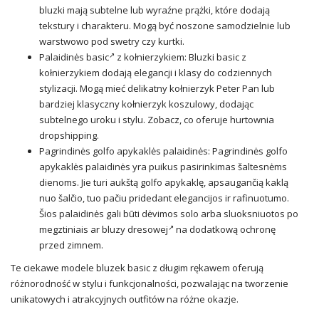
bluzki mają subtelne lub wyraźne prążki, które dodają
tekstury i charakteru. Mogą być noszone samodzielnie lub
warstwowo pod swetry czy kurtki.
Palaidinės
basic
z kołnierzykiem: Bluzki basic z
kołnierzykiem dodają elegancji i klasy do codziennych
stylizacji. Mogą mieć delikatny kołnierzyk Peter Pan lub
bardziej klasyczny kołnierzyk koszulowy, dodając
subtelnego uroku i stylu. Zobacz, co oferuje hurtownia
dropshipping.
Pagrindinės golfo apykaklės palaidinės: Pagrindinės golfo
apykaklės palaidinės yra puikus pasirinkimas šaltesnėms
dienoms. Jie turi aukštą golfo apykaklę, apsaugančią kaklą
nuo šalčio, tuo pačiu pridedant elegancijos ir rafinuotumo.
Šios palaidinės gali būti dėvimos solo arba sluoksniuotos po
megztiniais ar
bluzy dresowej
na dodatkową ochronę
przed zimnem.
Te ciekawe modele bluzek basic z długim rękawem oferują
różnorodność w stylu i funkcjonalności, pozwalając na tworzenie
unikatowych i atrakcyjnych outfitów na różne okazje.