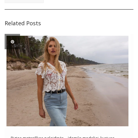
Related Posts
Pigios moteriškos palaidinės – įdomūs modeliai, kuriuos