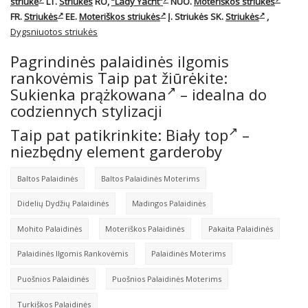
striukė
LT.
Striukės
RO,
“Lady Yacht”
NUO.
Moteriškos striukės
FR.
Striukės
EE.
Moteriškos striukės
Į.
Striukės
SK.
Striukės
,
Dygsniuotos striukės
Pagrindinės palaidinės ilgomis
rankovėmis Taip pat žiūrėkite:
Sukienka prążkowana
– idealna do
codziennych stylizacji
Taip pat patikrinkite:
Biały top
–
niezbędny element garderoby
Baltos Palaidinės
Baltos Palaidinės Moterims
Didelių Dydžių Palaidinės
Madingos Palaidinės
Mohito Palaidinės
Moteriškos Palaidinės
Pakaita Palaidinės
Palaidinės Ilgomis Rankovėmis
Palaidinės Moterims
Puošnios Palaidinės
Puošnios Palaidinės Moterims
Turkiškos Palaidinės