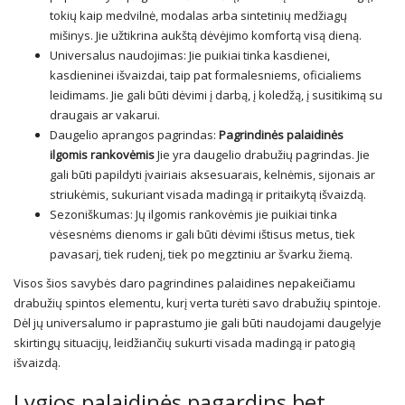
tokių kaip medvilnė, modalas arba sintetinių medžiagų
mišinys. Jie užtikrina aukštą dėvėjimo komfortą visą dieną.
Universalus naudojimas: Jie puikiai tinka kasdienei,
kasdieninei išvaizdai, taip pat formalesniems, oficialiems
leidimams. Jie gali būti dėvimi į darbą, į koledžą, į susitikimą su
draugais ar vakarui.
Daugelio aprangos pagrindas:
Pagrindinės palaidinės
ilgomis rankovėmis
Jie yra daugelio drabužių pagrindas. Jie
gali būti papildyti įvairiais aksesuarais, kelnėmis, sijonais ar
striukėmis, sukuriant visada madingą ir pritaikytą išvaizdą.
Sezoniškumas: Jų ilgomis rankovėmis jie puikiai tinka
vėsesnėms dienoms ir gali būti dėvimi ištisus metus, tiek
pavasarį, tiek rudenį, tiek po megztiniu ar švarku žiemą.
Visos šios savybės daro pagrindines palaidines nepakeičiamu
drabužių spintos elementu, kurį verta turėti savo drabužių spintoje.
Dėl jų universalumo ir paprastumo jie gali būti naudojami daugelyje
skirtingų situacijų, leidžiančių sukurti visada madingą ir patogią
išvaizdą.
Lygios palaidinės pagardins bet