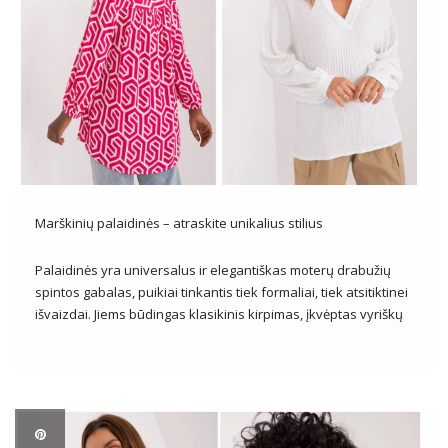
Marškinių palaidinės – atraskite unikalius stilius
Palaidinės yra universalus ir elegantiškas moterų drabužių
spintos gabalas, puikiai tinkantis tiek formaliai, tiek atsitiktinei
išvaizdai. Jiems būdingas klasikinis kirpimas, įkvėptas vyriškų
marškinių, tačiau jie dažnai praturtinti subtiliomis detalėmis,
suteikiančiomis jiems moterišką prisilietimą. Galima įsigyti
įvairių dizainų, spalvų ir medžiagų, marškinių palaidinės leidžia
sukurti įvairius […]