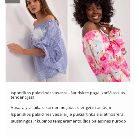
Ispaniškos palaidinės vasarai – šaudykite pagal karščiausias
tendencijas!
Vasara yra laikas, kai norime jaustis lengvi ir ramūs, ir
Ispaniškos palaidinės vasarai Jie puikiai tinka šiai atmosferai.
Jausmingos ir kupinos temperamento, šios palaidinės nurodo
tradicinius ispaniškus drabužius, suteikdamos nepakartojamo
žavesio ir elegancijos mūsų vasaros išvaizdai. Jiems dažnai