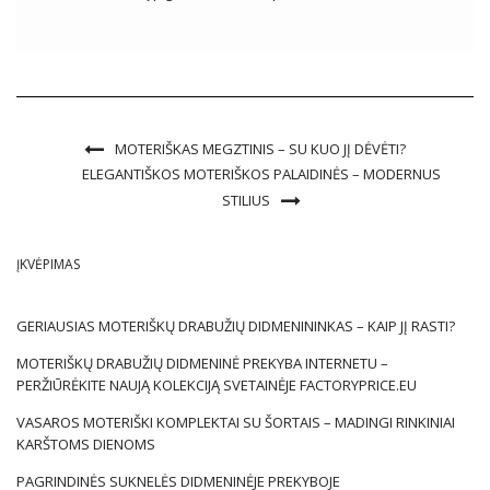
prekyba FactoryPrice.eu turi savo asortimente. Klasikinės
moteriškos palaidinės Universalus, nesenstančius moteriškų
palaidinių modelius galima rasti pagrindinėje kolekcijoje. Tai
paprasti, vienodi stiliai, kurie […]
MOTERIŠKAS MEGZTINIS – SU KUO JĮ DĖVĖTI?
ELEGANTIŠKOS MOTERIŠKOS PALAIDINĖS – MODERNUS
STILIUS
ĮKVĖPIMAS
GERIAUSIAS MOTERIŠKŲ DRABUŽIŲ DIDMENININKAS – KAIP JĮ RASTI?
MOTERIŠKŲ DRABUŽIŲ DIDMENINĖ PREKYBA INTERNETU –
PERŽIŪRĖKITE NAUJĄ KOLEKCIJĄ SVETAINĖJE FACTORYPRICE.EU
VASAROS MOTERIŠKI KOMPLEKTAI SU ŠORTAIS – MADINGI RINKINIAI
KARŠTOMS DIENOMS
PAGRINDINĖS SUKNELĖS DIDMENINĖJE PREKYBOJE