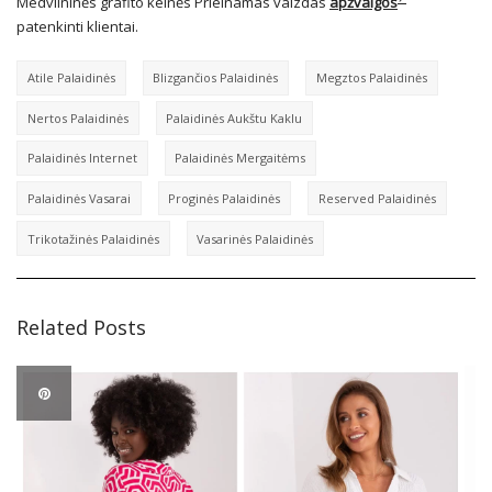
Medvilninės grafito kelnės Prieinamas vaizdas
apžvalgos
patenkinti klientai.
Atile Palaidinės
Blizgančios Palaidinės
Megztos Palaidinės
Nertos Palaidinės
Palaidinės Aukštu Kaklu
Palaidinės Internet
Palaidinės Mergaitėms
Palaidinės Vasarai
Proginės Palaidinės
Reserved Palaidinės
Trikotažinės Palaidinės
Vasarinės Palaidinės
Related Posts