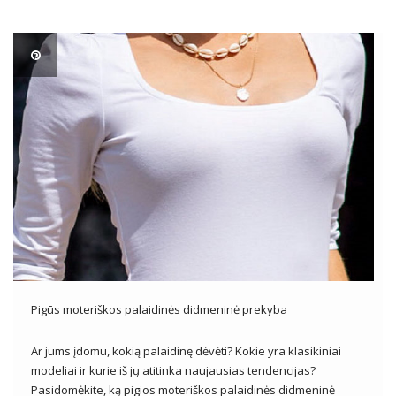
būdinga nėrinių ar susiėmę iškirptė, pūstos rankovės […]
Pigūs moteriškos palaidinės didmeninė prekyba
Ar jums įdomu, kokią palaidinę dėvėti? Kokie yra klasikiniai
modeliai ir kurie iš jų atitinka naujausias tendencijas?
Pasidomėkite, ką pigios moteriškos palaidinės didmeninė