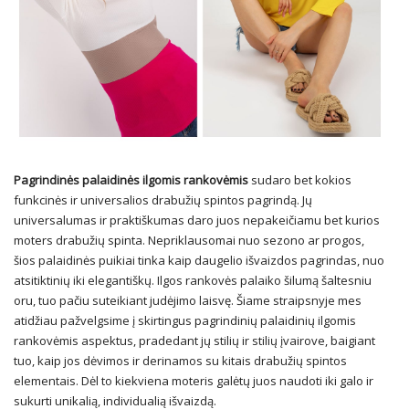
Pagrindinės palaidinės ilgomis rankovėmis
sudaro bet kokios
funkcinės ir universalios drabužių spintos pagrindą. Jų
universalumas ir praktiškumas daro juos nepakeičiamu bet kurios
moters drabužių spinta. Nepriklausomai nuo sezono ar progos,
šios palaidinės puikiai tinka kaip daugelio išvaizdos pagrindas, nuo
atsitiktinių iki elegantiškų. Ilgos rankovės palaiko šilumą šaltesniu
oru, tuo pačiu suteikiant judėjimo laisvę. Šiame straipsnyje mes
atidžiau pažvelgsime į skirtingus pagrindinių palaidinių ilgomis
rankovėmis aspektus, pradedant jų stilių ir stilių įvairove, baigiant
tuo, kaip jos dėvimos ir derinamos su kitais drabužių spintos
elementais. Dėl to kiekviena moteris galėtų juos naudoti iki galo ir
sukurti unikalią, individualią išvaizdą.