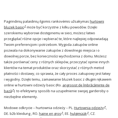
Pagrindinių palaidinių ilgomis rankovėmis užsakymas
hurtowni
bluzek basic
może być korzystne z kilku powodów. Dzięki
szerokiemu wyborowi dostępnemu w sieci, możesz łatwo
przeglądać różne opcje i wybierać te, które najlepiej odpowiadają
Twoim preferencjom i potrzebom. Wygoda zakupów online
pozwala na dokonywanie zakupów z dowolnego miejsca i o
dowolnej porze, bez konieczności wychodzenia z domu. Możesz
także porównać ceny z różnych sklepów, przeczytać opinie innych
klientów na temat produktów oraz skorzystać z różnych metod
płatności i dostawy, co sprawia, że cały proces zakupowy jest łatwy
i wygodny. Dzięki temu, zamawianie bluzek basic z długim rękawem
online w hurtowni odzieży basic (Ro.
angrosist de îmbrăcăminte de
bază
) to efektywny sposób na uzupełnienie swojej garderoby o
niezbędne elementy.
Modowe odkrycie – hurtownia odzieży – PL.
Hurtownia odzieży
,
DE. b2b kleidung , RO.
haine en gros
, EE.
hulgimüük
, CZ.