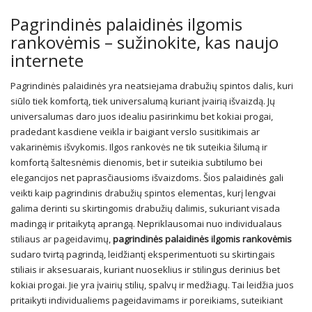
Pagrindinės palaidinės ilgomis
rankovėmis – sužinokite, kas naujo
internete
Pagrindinės palaidinės yra neatsiejama drabužių spintos dalis, kuri
siūlo tiek komfortą, tiek universalumą kuriant įvairią išvaizdą. Jų
universalumas daro juos idealiu pasirinkimu bet kokiai progai,
pradedant kasdiene veikla ir baigiant verslo susitikimais ar
vakarinėmis išvykomis. Ilgos rankovės ne tik suteikia šilumą ir
komfortą šaltesnėmis dienomis, bet ir suteikia subtilumo bei
elegancijos net paprasčiausioms išvaizdoms. Šios palaidinės gali
veikti kaip pagrindinis drabužių spintos elementas, kurį lengvai
galima derinti su skirtingomis drabužių dalimis, sukuriant visada
madingą ir pritaikytą aprangą. Nepriklausomai nuo individualaus
stiliaus ar pageidavimų,
pagrindinės palaidinės ilgomis rankovėmis
sudaro tvirtą pagrindą, leidžiantį eksperimentuoti su skirtingais
stiliais ir aksesuarais, kuriant nuoseklius ir stilingus derinius bet
kokiai progai. Jie yra įvairių stilių, spalvų ir medžiagų. Tai leidžia juos
pritaikyti individualiems pageidavimams ir poreikiams, suteikiant