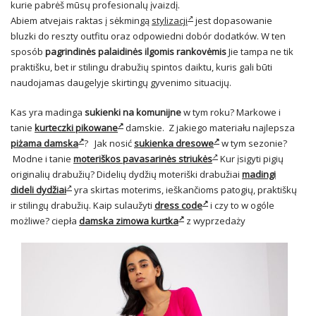
kurie pabrėš mūsų profesionalų įvaizdį.
Abiem atvejais raktas į sėkmingą
stylizacji
jest dopasowanie
bluzki do reszty outfitu oraz odpowiedni dobór dodatków. W ten
sposób
pagrindinės palaidinės ilgomis rankovėmis
Jie tampa ne tik
praktišku, bet ir stilingu drabužių spintos daiktu, kuris gali būti
naudojamas daugelyje skirtingų gyvenimo situacijų.
Kas yra madinga
sukienki na komunijne
w tym roku? Markowe i
tanie
kurteczki pikowane
damskie. Z jakiego materiału najlepsza
piżama damska
? Jak nosić
sukienka dresowe
w tym sezonie?
Modne i tanie
moteriškos pavasarinės striukės
Kur įsigyti pigių
originalių drabužių? Didelių dydžių moteriški drabužiai
madingi
dideli dydžiai
yra skirtas moterims, ieškančioms patogių, praktiškų
ir stilingų drabužių. Kaip sulaužyti
dress code
i czy to w ogóle
możliwe? ciepła
damska zimowa kurtka
z wyprzedaży