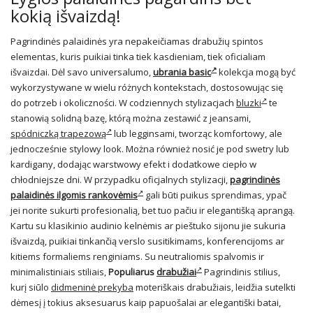
kokią išvaizdą!
Pagrindinės palaidinės yra nepakeičiamas drabužių spintos
elementas, kuris puikiai tinka tiek kasdieniam, tiek oficialiam
išvaizdai. Dėl savo universalumo,
ubrania basic
kolekcja mogą być
wykorzystywane w wielu różnych kontekstach, dostosowując się
do potrzeb i okoliczności. W codziennych stylizacjach
bluzki
te
stanowią solidną bazę, którą można zestawić z jeansami,
spódniczką trapezową
lub legginsami, tworząc komfortowy, ale
jednocześnie stylowy look. Można również nosić je pod swetry lub
kardigany, dodając warstwowy efekt i dodatkowe ciepło w
chłodniejsze dni. W przypadku oficjalnych stylizacji,
pagrindinės
palaidinės ilgomis rankovėmis
gali būti puikus sprendimas, ypač
jei norite sukurti profesionalią, bet tuo pačiu ir elegantišką aprangą.
Kartu su klasikinio audinio kelnėmis ar pieštuko sijonu jie sukuria
išvaizdą, puikiai tinkančią verslo susitikimams, konferencijoms ar
kitiems formaliems renginiams. Su neutraliomis spalvomis ir
minimalistiniais stiliais,
Populiarus
drabužiai
Pagrindinis stilius,
kurį siūlo
didmeninė prekyba
moteriškais drabužiais, leidžia sutelkti
dėmesį į tokius aksesuarus kaip papuošalai ar elegantiški batai,