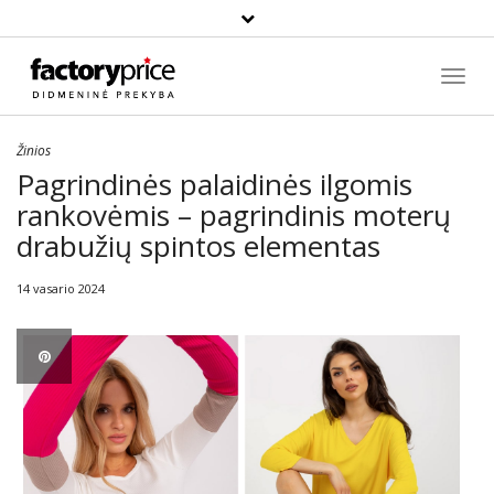
Paieška
Toggl
Navig
Žinios
Pagrindinės palaidinės ilgomis
rankovėmis – pagrindinis moterų
drabužių spintos elementas
14 vasario 2024