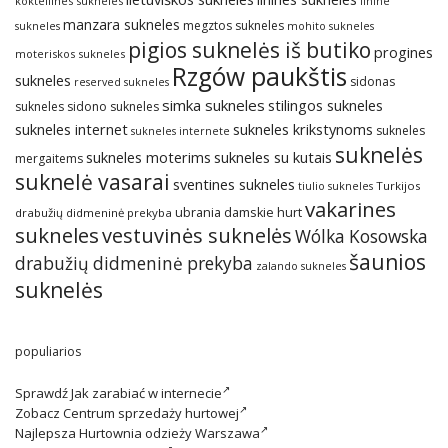
kokteilines sukneles
linine
manzara sukneles
megztos sukneles
sukneles
mohito sukneles
pigios suknelės iš butiko
progines
moteriskos sukneles
Rzgów paukštis
sukneles
sidonas
reserved sukneles
simka sukneles
stilingos sukneles
sukneles
sidono sukneles
sukneles internet
sukneles krikstynoms
sukneles
sukneles internete
suknelės
sukneles su kutais
sukneles moterims
mergaitems
suknelė vasarai
sventines sukneles
Turkijos
tiulio sukneles
vakarines
ubrania damskie hurt
drabužių didmeninė prekyba
sukneles
vestuvinės suknelės
Wólka Kosowska
šaunios
drabužių didmeninė prekyba
zalando sukneles
suknelės
populiarios
Sprawdź
Jak zarabiać w internecie
Zobacz
Centrum sprzedaży hurtowej
Najlepsza
Hurtownia odzieży Warszawa