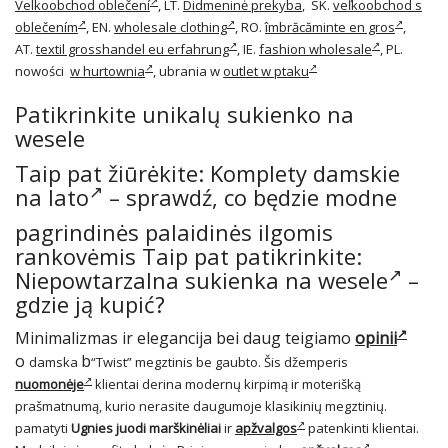
Velkoobchod oblečení
, LT.
Didmeninė prekyba
, SK.
veľkoobchod s
oblečením
, EN.
wholesale clothing
, RO.
îmbrăcăminte en gros
,
AT.
textil grosshandel eu erfahrung
, IE.
fashion wholesale
, PL.
nowości
w hurtownia
, ubrania w
outlet w ptaku
Patikrinkite unikalų sukienko na
wesele
Taip pat žiūrėkite:
Komplety damskie
na lato
– sprawdź, co będzie modne
pagrindinės palaidinės ilgomis
rankovėmis Taip pat patikrinkite:
Niepowtarzalna sukienka na wesele
–
gdzie ją kupić?
Minimalizmas ir elegancija bei daug teigiamo
opinii
o
b
damska
“Twist” megztinis be gaubto. Šis džemperis
nuomonėje
klientai derina modernų kirpimą ir moterišką
prašmatnumą, kurio nerasite daugumoje klasikinių megztinių.
pamatyti
Ugnies juodi marškinėliai
ir
apžvalgos
patenkinti klientai.