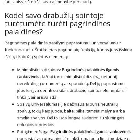
jums laisvę išreikšti savo asmenybę per madą.
Kodėl savo drabužių spintoje
turėtumėte turėti pagrindines
palaidines?
Pagrindinės palaidinės pasižymi paprastumu, universalumu ir
funkcionalumu. Štai keletas pagrindinių funkcijų, kurios juos išskiria
iš kitų drabužių spintos elementų:
Minimalistinis dizainas:
Pagrindinės palaidinės ilgomis
rankovėmis
dažnai turi minimalistinį dizainą, neturintį
nereikalingų ornamentų ar spaudinių. Dėl jų paprastumo
juos lengva derinti su kitais drabužių spintos elementais ir
tinka įvairiai išvaizdai.
Spalvų universalumas: Jie dažniausiai būna neutralių
spalvų, tokių kaip juoda, balta, pilka, tamsiai mėlyna arba
smėlio spalvos. Dėl to juos lengva suderinti su skirtingais
rinkiniais ir priedais.
Patogi medžiaga:
Pagrindinės palaidinės ilgomis rankovėmis
paprastai yra pagaminti iš minkštų, malonių liesti medžiagų,