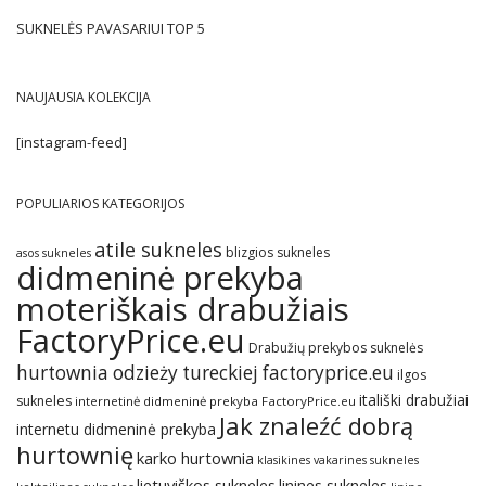
SUKNELĖS PAVASARIUI TOP 5
NAUJAUSIA KOLEKCIJA
[instagram-feed]
POPULIARIOS KATEGORIJOS
atile sukneles
blizgios sukneles
asos sukneles
didmeninė prekyba
moteriškais drabužiais
FactoryPrice.eu
Drabužių prekybos suknelės
hurtownia odzieży tureckiej factoryprice.eu
ilgos
itališki drabužiai
sukneles
internetinė didmeninė prekyba FactoryPrice.eu
Jak znaleźć dobrą
internetu didmeninė prekyba
hurtownię
karko hurtownia
klasikines vakarines sukneles
lietuviškos sukneles
linines sukneles