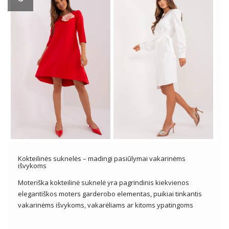
Kokteilinės suknelės – madingi pasiūlymai vakarinėms
išvykoms
Moteriška kokteilinė suknelė yra pagrindinis kiekvienos
elegantiškos moters garderobo elementas, puikiai tinkantis
vakarinėms išvykoms, vakarėliams ar kitoms ypatingoms
progoms. Jis pasižymi elegancija, moteriškumu ir subtilumu,
siūlantis platų stilių, pjūvių ir dizaino pasirinkimą, kad atitiktų