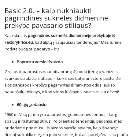
Basic 2.0. – kaip nukniaukti
pagrindines sukneles didmenine
prekyba pavasario stiliaus?
Kaip skustis
pagrindinės suknelės didmeninėje prekyboje iš
FactoryPrice.eu
, kad tilptų į naujausias tendencijas? Mes turime
įrodytą būdą tai padaryti – žr.!
Paprasta verslo išvaizda
Greitas ir paprastas naudoti aprangą? Juoda įrengta vamzdis,
švarkas su plačiais atlapų ir kulkšnies batai ant storo paštu. Dėl
šios sankabos krepšys pagamintas iš minkštos odos, aukso
papuošalų rinkinys, ir kad vilnos kašmyną. Mums reikia dėvėti!
60-ųjų geriausiu
1960 m. Visų pirma yra paprastos, geometrinės formos, daug
spalvų ir raštuotas stilius. Po praeities tendencijų pėdomis, mes
pridedame prie mūsų išvaizdos sąrašo apie tai, kaip išbandyti
rinkinį su kuklia megzta polo suknele, baltais pareigūnais su plačiu