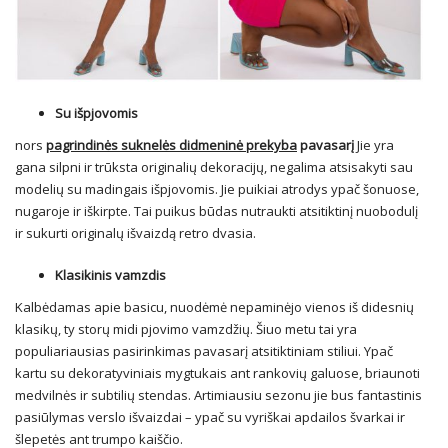
Su išpjovomis
nors
pagrindinės suknelės didmeninė prekyba
pavasarį
Jie yra
gana silpni ir trūksta originalių dekoracijų, negalima atsisakyti sau
modelių su madingais išpjovomis. Jie puikiai atrodys ypač šonuose,
nugaroje ir iškirpte. Tai puikus būdas nutraukti atsitiktinį nuobodulį
ir sukurti originalų išvaizdą retro dvasia.
Klasikinis vamzdis
Kalbėdamas apie basicu, nuodėmė nepaminėjo vienos iš didesnių
klasikų, ty storų midi pjovimo vamzdžių. Šiuo metu tai yra
populiariausias pasirinkimas pavasarį atsitiktiniam stiliui. Ypač
kartu su dekoratyviniais mygtukais ant rankovių galuose, briaunoti
medvilnės ir subtilių stendas. Artimiausiu sezonu jie bus fantastinis
pasiūlymas verslo išvaizdai – ypač su vyriškai apdailos švarkai ir
šlepetės ant trumpo kaiščio.