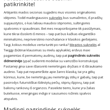
patikrinkite!
Artėjantis mados sezonas sugadins mus visomis originaliomis
idėjomis. Todėl madingiausios
suknelės
bus sumažintos, iš pradžių
supjaustytos, o kas labiau maudosi stipriomis, sultingomis
spalvomis ir spaudiniais. Bet mes neapsiribojame tik pasiūlymais,
kurie tikrai išsiskirti iš minios – taip pat bus kažkas elegantiško
minimalizmo, nepriverstinio nonchalance ir klasikos gerbėjams.
Taigi, kokius modelius verta turėti po ranka?
Megztos suknelės
al
Twiggy (būtinai klausimas su mielu apykakle), erdvus maxi
pagamintas iš permatomų audinių, taip pat
pagrindinės suknelės
didmeninėje
(ypač suderinti modeliai su vamzdžio konstrukcija).
Pastarieji gina save išlaisvinti nemirtingais dryžiais ir iš ištraukiamo
audinio. Taip pat nepamirškite apie žanro klasiką, tai yra gėlių
kūrinius, kurie, be nemirtingų jau nemirtingų stilių ir gabalų, taip pat
pasirodys futuristiškai išdėstytų pečių, stiprių išpjovų, taip pat
balionų rankovių iš organzos. Pasiekite tiems, kurie yra žalias
buteliuose, energingas indigo ir sausumos rožinės spalvos
atspalvis.
Madingi pagrindinės suknelės