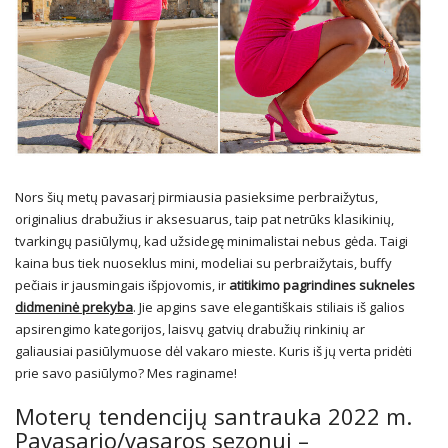
Nors šių metų pavasarį pirmiausia pasieksime perbraižytus,
originalius drabužius ir aksesuarus, taip pat netrūks klasikinių,
tvarkingų pasiūlymų, kad užsidegę minimalistai nebus gėda. Taigi
kaina bus tiek nuoseklus mini, modeliai su perbraižytais, buffy
pečiais ir jausmingais išpjovomis, ir
atitikimo pagrindines sukneles
didmeninė prekyba
. Jie apgins save elegantiškais stiliais iš galios
apsirengimo kategorijos, laisvų gatvių drabužių rinkinių ar
galiausiai pasiūlymuose dėl vakaro mieste. Kuris iš jų verta pridėti
prie savo pasiūlymo? Mes raginame!
Moterų tendencijų santrauka 2022 m.
Pavasario/vasaros sezonui –