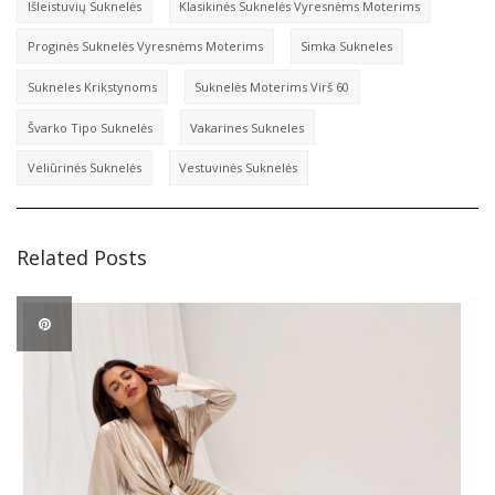
Išleistuvių Suknelės
Klasikinės Suknelės Vyresnėms Moterims
Proginės Suknelės Vyresnėms Moterims
Simka Sukneles
Sukneles Krikstynoms
Suknelės Moterims Virš 60
Švarko Tipo Suknelės
Vakarines Sukneles
Veliūrinės Suknelės
Vestuvinės Suknelės
Related Posts