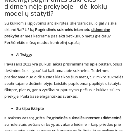
didmeninėje prekyboje – dėl kokių
modelių statyti?
Su kukliomis išpjovomis ant iškirptės, skersaruožių, o gal visiškai
sklandžiai? Už ką
Pagrindinės suknelės internetu
didmeninė
prekyba
ar mes ketiname pasiekti bet kuriuo metu greičiau?
Peržiūrėkite mūsų mados kontrolinį sąrašą:
Al Twiggy
Pavasaris 2022 yra puikus laikas prisiminimams apie pastaruosius
dešimtmečius – ypač kai kalbama apie sukneles. Todėl mes
pradedame nuo didžiausios klasikos šiuo metu, t. Y. mikro suknelės
septintajame dešimtmetyje. Leiskite papildomai papildyti užstatyta
iškirpte, platus, gana vyriškai supjaustytus pečius ir kuklias siūles
priekyje. Puiki bazė
elegantiškas
švarkas.
Su kilpa iškirpte
Klasikinis vasarą grįžta!
Pagrindinės suknelės internetu didmeninė
su nuleistais pečiais dirbs ypač vakaro leidime ir kaip priedas prie
gerai supjaustytų garsonų su barpure pečių linija. Mes mylime juos