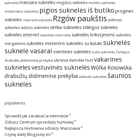
manzara sukneles
megztos sukneles
sukneles
mohito sukneles
pigios suknelės iš butiko
progines
moteriskos sukneles
Rzgów paukštis
sukneles
sidonas
reserved sukneles
simka sukneles
stilingos sukneles
sukneles
sidono sukneles
sukneles internet
sukneles krikstynoms
sukneles
sukneles internete
suknelės
sukneles su kutais
sukneles moterims
mergaitems
suknelė vasarai
sventines sukneles
Turkijos
tiulio sukneles
vakarines
ubrania damskie hurt
drabužių didmeninė prekyba
sukneles
vestuvinės suknelės
Wólka Kosowska
šaunios
drabužių didmeninė prekyba
zalando sukneles
suknelės
populiarios
Sprawdź
Jak zarabiać w internecie
Zobacz
Centrum sprzedaży hurtowej
Najlepsza
Hurtownia odzieży Warszawa
Czytaj dalej
Blog Justy en