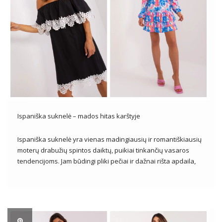
Ispaniška suknelė – mados hitas karštyje
Ispaniška suknelė yra vienas madingiausių ir romantiškiausių
moterų drabužių spintos daiktų, puikiai tinkančių vasaros
tendencijoms. Jam būdingi pliki pečiai ir dažnai rišta apdaila,
suteikianti lengvumo ir jausmingumo. Ispaniškos suknelės
puikus pasirinkimas įvairiausiomis progomis – nuo
pasivaikščiojimų paplūdimyje, iki vasaros vakarėlių, iki
romantiškų vakarų. Su moterišku […]