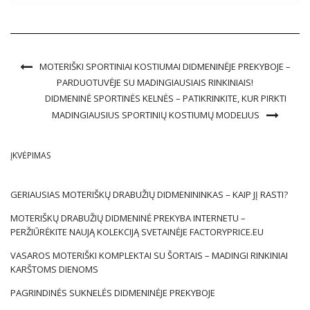
įvairiausius skonius ir pageidavimus. Nuo klasikinių mažų
juodaodžių iki ekstravagantiškų puošnių […]
MOTERIŠKI SPORTINIAI KOSTIUMAI DIDMENINĖJE PREKYBOJE –
PARDUOTUVĖJE SU MADINGIAUSIAIS RINKINIAIS!
DIDMENINĖ SPORTINĖS KELNĖS – PATIKRINKITE, KUR PIRKTI
MADINGIAUSIUS SPORTINIŲ KOSTIUMŲ MODELIUS
ĮKVĖPIMAS
GERIAUSIAS MOTERIŠKŲ DRABUŽIŲ DIDMENININKAS – KAIP JĮ RASTI?
MOTERIŠKŲ DRABUŽIŲ DIDMENINĖ PREKYBA INTERNETU –
PERŽIŪRĖKITE NAUJĄ KOLEKCIJĄ SVETAINĖJE FACTORYPRICE.EU
VASAROS MOTERIŠKI KOMPLEKTAI SU ŠORTAIS – MADINGI RINKINIAI
KARŠTOMS DIENOMS
PAGRINDINĖS SUKNELĖS DIDMENINĖJE PREKYBOJE