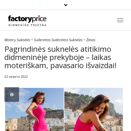
Paieška
Toggl
Navig
Moterų Suknelės
~
Suderintos Suderintos Suknelės
~
Žinios
Pagrindinės suknelės atitikimo
didmeninėje prekyboje – laikas
moteriškam, pavasario išvaizdai!
23 vasario 2022