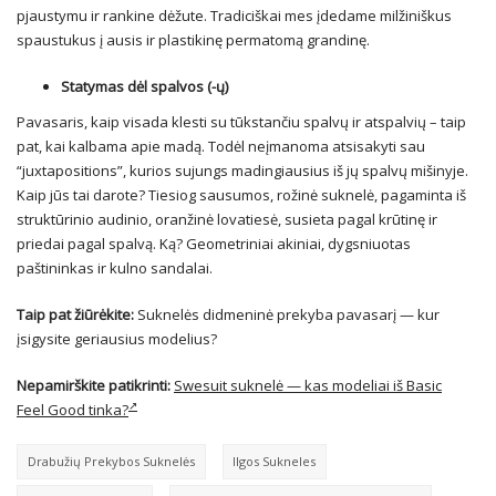
pjaustymu ir rankine dėžute. Tradiciškai mes įdedame milžiniškus
spaustukus į ausis ir plastikinę permatomą grandinę.
Statymas dėl spalvos (-ų)
Pavasaris, kaip visada klesti su tūkstančiu spalvų ir atspalvių – taip
pat, kai kalbama apie madą. Todėl neįmanoma atsisakyti sau
“juxtapositions”, kurios sujungs madingiausius iš jų spalvų mišinyje.
Kaip jūs tai darote? Tiesiog sausumos, rožinė suknelė, pagaminta iš
struktūrinio audinio, oranžinė lovatiesė, susieta pagal krūtinę ir
priedai pagal spalvą. Ką? Geometriniai akiniai, dygsniuotas
paštininkas ir kulno sandalai.
Taip pat žiūrėkite:
Suknelės didmeninė prekyba pavasarį — kur
įsigysite geriausius modelius?
Nepamirškite patikrinti:
Swesuit suknelė — kas modeliai iš Basic
Feel Good tinka?
Drabužių Prekybos Suknelės
Ilgos Sukneles