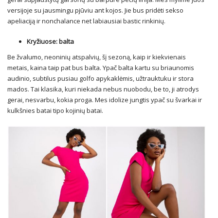
versijoje su jausmingu pjūviu ant kojos. Jie bus pridėti sekso
apeliaciją ir nonchalance net labiausiai bastic rinkinių.
Kryžiuose: balta
Be žvalumo, neoninių atspalvių, šį sezoną, kaip ir kiekvienais
metais, kaina taip pat bus balta. Ypač balta kartu su briaunomis
audinio, subtilus pusiau golfo apykaklėmis, užtrauktuku ir stora
mados. Tai klasika, kuri niekada nebus nuobodu, be to, ji atrodys
gerai, nesvarbu, kokia proga. Mes idolize jungtis ypač su švarkai ir
kulkšnies batai tipo kojinių batai.