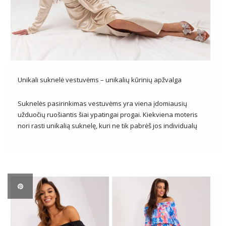
Unikali suknelė vestuvėms – unikalių kūrinių apžvalga
Suknelės pasirinkimas vestuvėms yra viena įdomiausių
užduočių ruošiantis šiai ypatingai progai. Kiekviena moteris
nori rasti unikalią suknelę, kuri ne tik pabrėš jos individualų
stilių, bet ir leis šventės metu jaustis ypatingai ir užtikrintai.
Nesvarbu, ar esate svečias, ar geriausias žmogus, unikali
suknelė vestuvėms turėtų būti […]