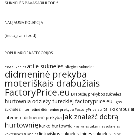
SUKNELĖS PAVASARIUI TOP 5
NAUJAUSIA KOLEKCIJA
[instagram-feed]
POPULIARIOS KATEGORIJOS
atile sukneles
blizgios sukneles
asos sukneles
didmeninė prekyba
moteriškais drabužiais
FactoryPrice.eu
Drabužių prekybos suknelės
hurtownia odzieży tureckiej factoryprice.eu
ilgos
itališki drabužiai
sukneles
internetinė didmeninė prekyba FactoryPrice.eu
Jak znaleźć dobrą
internetu didmeninė prekyba
hurtownię
karko hurtownia
klasikines vakarines sukneles
lietuviškos sukneles
linines sukneles
kokteilines sukneles
linine