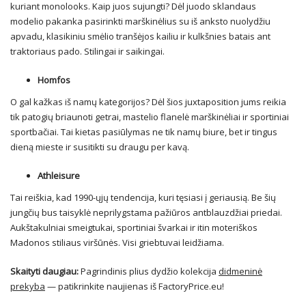
kuriant monolooks. Kaip juos sujungti? Dėl juodo sklandaus
modelio pakanka pasirinkti marškinėlius su iš anksto nuolydžiu
apvadu, klasikiniu smėlio tranšėjos kailiu ir kulkšnies batais ant
traktoriaus pado. Stilingai ir saikingai.
Homfos
O gal kažkas iš namų kategorijos? Dėl šios juxtaposition jums reikia
tik patogių briaunoti getrai, mastelio flanelė marškinėliai ir sportiniai
sportbačiai. Tai kietas pasiūlymas ne tik namų biure, bet ir tingus
dieną mieste ir susitikti su draugu per kavą.
Athleisure
Tai reiškia, kad 1990-ųjų tendencija, kuri tęsiasi į geriausią. Be šių
jungčių bus taisyklė neprilygstama pažiūros antblauzdžiai priedai.
Aukštakulniai smeigtukai, sportiniai švarkai ir itin moteriškos
Madonos stiliaus viršūnės. Visi griebtuvai leidžiama.
Skaityti daugiau:
Pagrindinis plius dydžio kolekcija
didmeninė
prekyba
— patikrinkite naujienas iš FactoryPrice.eu!