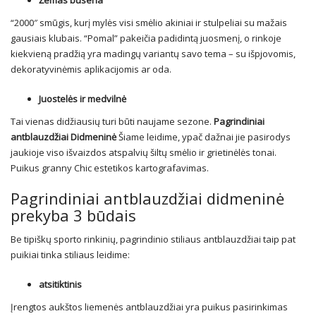
“2000″ smūgis, kurį mylės visi smėlio akiniai ir stulpeliai su mažais
gausiais klubais. “Pomal” pakeičia padidintą juosmenį, o rinkoje
kiekvieną pradžią yra madingų variantų savo tema – su išpjovomis,
dekoratyvinėmis aplikacijomis ar oda.
Juostelės ir medvilnė
Tai vienas didžiausių turi būti naujame sezone.
Pagrindiniai
antblauzdžiai Didmeninė
Šiame leidime, ypač dažnai jie pasirodys
jaukioje viso išvaizdos atspalvių šiltų smėlio ir grietinėlės tonai.
Puikus granny Chic estetikos kartografavimas.
Pagrindiniai antblauzdžiai didmeninė
prekyba 3 būdais
Be tipiškų sporto rinkinių, pagrindinio stiliaus antblauzdžiai taip pat
puikiai tinka stiliaus leidime:
atsitiktinis
Įrengtos aukštos liemenės antblauzdžiai yra puikus pasirinkimas