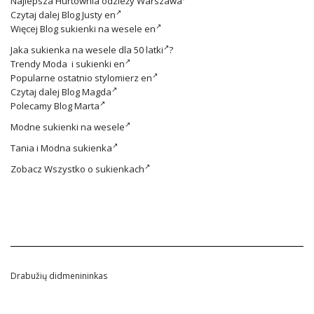
Najlepsza
Hurtownia odzieży Warszawa
Czytaj dalej
Blog Justy en
Więcej
Blog sukienki na wesele en
Jaka
sukienka na wesele dla 50 latki
?
Trendy
Moda i sukienki en
Popularne ostatnio
stylomierz en
Czytaj dalej
Blog Magda
Polecamy
Blog Marta
Modne
sukienki na wesele
Tania i
Modna sukienka
Zobacz
Wszystko o sukienkach
Drabužių didmenininkas