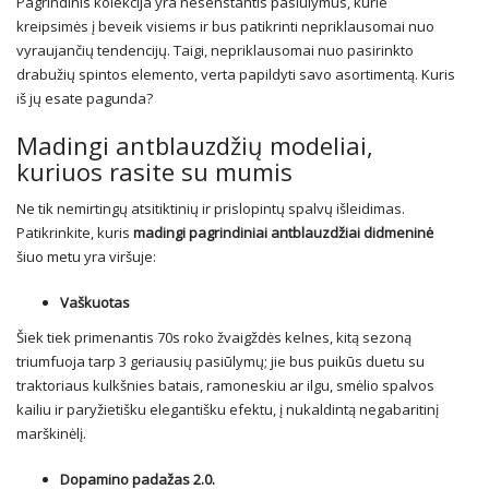
Pagrindinis kolekcija yra nesenstantis pasiūlymus, kurie
kreipsimės į beveik visiems ir bus patikrinti nepriklausomai nuo
vyraujančių tendencijų. Taigi, nepriklausomai nuo pasirinkto
drabužių spintos elemento, verta papildyti savo asortimentą. Kuris
iš jų esate pagunda?
Madingi antblauzdžių modeliai,
kuriuos rasite su mumis
Ne tik nemirtingų atsitiktinių ir prislopintų spalvų išleidimas.
Patikrinkite, kuris
madingi pagrindiniai antblauzdžiai didmeninė
šiuo metu yra viršuje:
Vaškuotas
Šiek tiek primenantis 70s roko žvaigždės kelnes, kitą sezoną
triumfuoja tarp 3 geriausių pasiūlymų; jie bus puikūs duetu su
traktoriaus kulkšnies batais, ramoneskiu ar ilgu, smėlio spalvos
kailiu ir paryžietišku elegantišku efektu, į nukaldintą negabaritinį
marškinėlį.
Dopamino padažas 2.0.