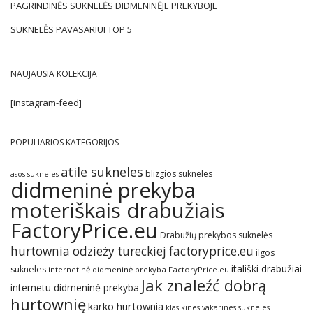
PAGRINDINĖS SUKNELĖS DIDMENINĖJE PREKYBOJE
SUKNELĖS PAVASARIUI TOP 5
NAUJAUSIA KOLEKCIJA
[instagram-feed]
POPULIARIOS KATEGORIJOS
atile sukneles
blizgios sukneles
asos sukneles
didmeninė prekyba
moteriškais drabužiais
FactoryPrice.eu
Drabužių prekybos suknelės
hurtownia odzieży tureckiej factoryprice.eu
ilgos
itališki drabužiai
sukneles
internetinė didmeninė prekyba FactoryPrice.eu
Jak znaleźć dobrą
internetu didmeninė prekyba
hurtownię
karko hurtownia
klasikines vakarines sukneles