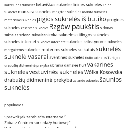
lietuviškos sukneles
linines sukneles
kokteilines sukneles
linine
manzara sukneles
megztos sukneles
sukneles
mohito sukneles
pigios suknelės iš butiko
progines
moteriskos sukneles
Rzgów paukštis
sukneles
sidonas
reserved sukneles
simka sukneles
stilingos sukneles
sukneles
sidono sukneles
sukneles internet
sukneles krikstynoms
sukneles
sukneles internete
suknelės
sukneles su kutais
sukneles moterims
mergaitems
suknelė vasarai
sventines sukneles
Turkijos
tiulio sukneles
vakarines
ubrania damskie hurt
drabužių didmeninė prekyba
sukneles
vestuvinės suknelės
Wólka Kosowska
šaunios
drabužių didmeninė prekyba
zalando sukneles
suknelės
populiarios
Sprawdź
Jak zarabiać w internecie
Zobacz
Centrum sprzedaży hurtowej