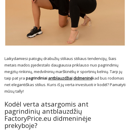
Laikydamiesi patogių drabužių stiliaus stiliaus tendencijų, šiais
metais mados pjedestalo daugiausia priklauso nuo pagrindinių
megztų rinkinių, medvilninių marškinėlių ir sportinių kelnių. Tarp jų
taip pat yra
pagrindiniai
antblauzdžiai
didmeninė
kad bus rodomas
net elegantiškas stilius. Kuris iš jų verta investuoti ir kodėl? Pamatyti
mūsų tally!
Kodėl verta atsargomis ant
pagrindinių antblauzdžių
FactoryPrice.eu didmeninėje
prekyboje?