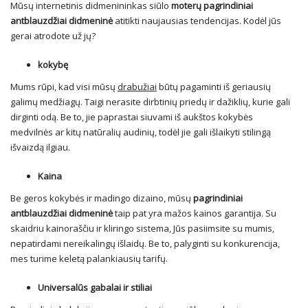
Mūsų internetinis didmenininkas siūlo
moterų pagrindiniai
antblauzdžiai didmeninė
atitikti naujausias tendencijas. Kodėl jūs
gerai atrodote už jų?
kokybę
Mums rūpi, kad visi mūsų
drabužiai
būtų pagaminti iš geriausių
galimų medžiagų. Taigi nerasite dirbtinių priedų ir dažiklių, kurie gali
dirginti odą. Be to, jie paprastai siuvami iš aukštos kokybės
medvilnės ar kitų natūralių audinių, todėl jie gali išlaikyti stilingą
išvaizdą ilgiau.
Kaina
Be geros kokybės ir madingo dizaino, mūsų
pagrindiniai
antblauzdžiai didmeninė
taip pat yra mažos kainos garantija. Su
skaidriu kainoraščiu ir kliringo sistema,
Jūs pasiimsite su mumis,
nepatirdami nereikalingų išlaidų. Be to, palyginti su konkurencija,
mes turime keletą palankiausių tarifų.
Universalūs gabalai ir stiliai