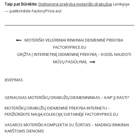
Taip pat žiūrėkite:
Didmeninė prekyba moteriški drabužiai
Lenkijoje
— patikrinkite FactoryPrice.eu!
MOTERIŠKI VELIŪRINIAI RINKINIAI DIDMENINĖ PREKYBA
FACTORYPRICE.EU
GRĮŽTA Į INTERNETINĘ DIDMENINĘ PREKYBĄ – KODĖL NAUDOTI
MŪSŲ PASIŪLYMĄ
ĮKVĖPIMAS
GERIAUSIAS MOTERIŠKŲ DRABUŽIŲ DIDMENININKAS – KAIP JĮ RASTI?
MOTERIŠKŲ DRABUŽIŲ DIDMENINĖ PREKYBA INTERNETU –
PERŽIŪRĖKITE NAUJĄ KOLEKCIJĄ SVETAINĖJE FACTORYPRICE.EU
VASAROS MOTERIŠKI KOMPLEKTAI SU ŠORTAIS – MADINGI RINKINIAI
KARŠTOMS DIENOMS