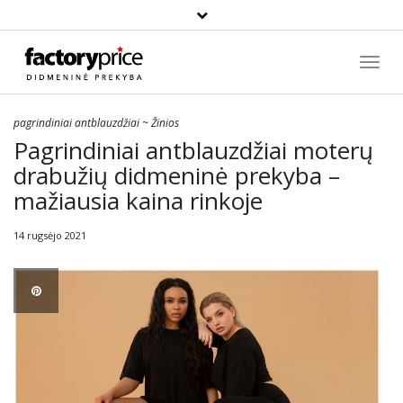
Paieška
Toggl
Navig
pagrindiniai antblauzdžiai
~
Žinios
Pagrindiniai antblauzdžiai moterų
drabužių didmeninė prekyba –
mažiausia kaina rinkoje
14 rugsėjo 2021