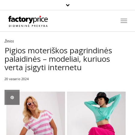
Paieška
Toggl
Navig
Žinios
Pigios moteriškos pagrindinės
palaidinės – modeliai, kuriuos
verta įsigyti internetu
20 vasario 2024