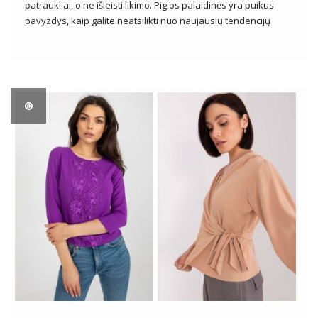
patraukliai, o ne išleisti likimo. Pigios palaidinės yra puikus
pavyzdys, kaip galite neatsilikti nuo naujausių tendencijų
išlaikant sveiką piniginę. Nepriklausomai nuo stiliaus
pageidavimų ar progų, pigios palaidinės siūlo platų dizainų,
stilių ir spalvų įvairovę, leidžiančią moterims sukurti […]