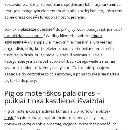
zestawione z różnymi spodniami, spódnicami lub marynarkami, co
czyni je niezbędnym elementem w szafie każdej kobiety, która ceni
sobie
dress code
i funkcjonalność w jednym.
Damskie
płaszcze oversize
do jakiej sylwetki pasują i jak je nosić?
torebki damskie tanio
Według klientek – zobacz
ebutik
atsiliepimai
– vienspalviai medvilniniai marškiniai yra vienas
pagrindinių stilių, kurį kiekviena madą vertinanti moteris turėtų
turėti savo drabužių spintoje. Vienas iš svarbiausių šioje
kategorijoje yra balta
t-shirt basic
, bez którego wiele z nas nie
wyobraża sobie codziennych stylizacji. Taki model pasuje w
zasadzie do wszystkiego co założymy, a ponadto idealnie nadaje
się także do pracy.
Pigios moteriškos palaidinės –
puikiai tinka kasdienei išvaizdai
Pigios moteriškos palaidinės, kurias ji siūlo
hurtownia bluzek
basic
są doskonałym wyborem do codziennych stylizacji,
ponieważ łączą w sobie prostotę, wygodę i wszechstronność. Ich