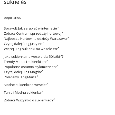
suknelės
populiarios
Sprawdź
Jak zarabiać w internecie
Zobacz
Centrum sprzedaży hurtowej
Najlepsza
Hurtownia odzieży Warszawa
Czytaj dalej
Blog Justy en
Więcej
Blog sukienki na wesele en
Jaka
sukienka na wesele dla 50 latki
?
Trendy
Moda i sukienki en
Popularne ostatnio
stylomierz en
Czytaj dalej
Blog Magda
Polecamy
Blog Marta
Modne
sukienki na wesele
Tania i
Modna sukienka
Zobacz
Wszystko o sukienkach