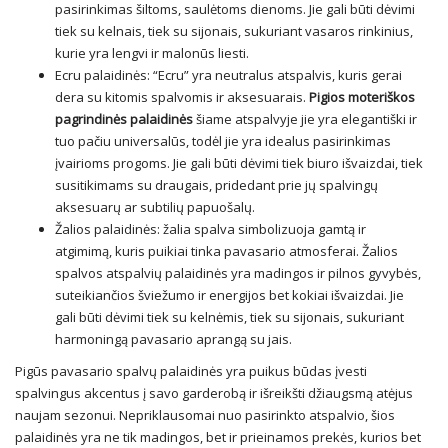
pasirinkimas šiltoms, saulėtoms dienoms. Jie gali būti dėvimi
tiek su kelnais, tiek su sijonais, sukuriant vasaros rinkinius,
kurie yra lengvi ir malonūs liesti.
Ecru palaidinės: “Ecru” yra neutralus atspalvis, kuris gerai
dera su kitomis spalvomis ir aksesuarais.
Pigios moteriškos
pagrindinės palaidinės
šiame atspalvyje jie yra elegantiški ir
tuo pačiu universalūs, todėl jie yra idealus pasirinkimas
įvairioms progoms. Jie gali būti dėvimi tiek biuro išvaizdai, tiek
susitikimams su draugais, pridedant prie jų spalvingų
aksesuarų ar subtilių papuošalų.
Žalios palaidinės: žalia spalva simbolizuoja gamtą ir
atgimimą, kuris puikiai tinka pavasario atmosferai. Žalios
spalvos atspalvių palaidinės yra madingos ir pilnos gyvybės,
suteikiančios šviežumo ir energijos bet kokiai išvaizdai. Jie
gali būti dėvimi tiek su kelnėmis, tiek su sijonais, sukuriant
harmoningą pavasario aprangą su jais.
Pigūs pavasario spalvų palaidinės yra puikus būdas įvesti
spalvingus akcentus į savo garderobą ir išreikšti džiaugsmą atėjus
naujam sezonui. Nepriklausomai nuo pasirinkto atspalvio, šios
palaidinės yra ne tik madingos, bet ir prieinamos prekės, kurios bet