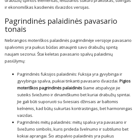
drabužių spintos elementas, leidžiantis sukurti praktiškas, stilingas
ir ekonomiškas kasdienės išvaizdos versijas.
Pagrindinės palaidinės pavasario
tonais
Nebrangios moteriškos palaidinės pagrindinėje versijoje pavasario
spalvomis yra puikus būdas atnaujinti savo drabužių spintą
naujam sezonui. Štai keletas pavasario spalvų palaidinių
pasiūlymų:
Pagrindinės fuksijos palaidinės: Fuksija yra gyvybinga ir
gyvybinga spalva, puikiai tinkanti pavasario išvaizdai.
Pigios
moteriškos pagrindinės palaidinės
šiame atspalvyje jie
suteiks šviežumo ir dinamiškumo bet kuriai drabužių spintai.
Jie gali būti suporuoti su šviesiais džinsais ar baltomis
kelnėmis, kad būtų sukurtas kontrastingas, bet harmoningas
vaizdas.
Pagrindinės mėtų palaidinės: mėtų spalva yra pavasario ir
šviežumo simbolis, kuris prideda švelnumo ir subtilumo bet
kokiai aprangai. Šio atspalvio palaidinės yra puikus