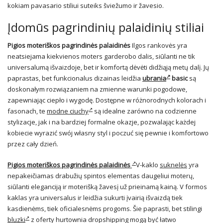
kokiam pavasario stiliui suteiks šviežumo ir žavesio.
Įdomūs pagrindinių palaidinių stiliai
Pigios moteriškos pagrindinės palaidinės
Ilgos rankovės yra
neatsiejama kiekvienos moters garderobo dalis, siūlanti ne tik
universalumą išvaizdoje, bet ir komfortą dėvėti didžiąją metų dalį. Jų
paprastas, bet funkcionalus dizainas leidžia
ubrania
basic
są
doskonałym rozwiązaniem na zmienne warunki pogodowe,
zapewniając ciepło i wygodę. Dostępne w różnorodnych kolorach i
fasonach, te
modne ciuchy
są idealne zarówno na codzienne
stylizacje, jak i na bardziej formalne okazje, pozwalając każdej
kobiecie wyrazić swój własny styl i poczuć się pewnie i komfortowo
przez cały dzień.
Pigios moteriškos pagrindinės palaidinės
V-kaklo
suknelės
yra
nepakeičiamas drabužių spintos elementas daugeliui moterų,
siūlanti eleganciją ir moterišką žavesį už prieinamą kainą. V formos
kaklas yra universalus ir leidžia sukurti įvairią išvaizdą tiek
kasdienėms, tiek oficialesnėms progoms. Šie paprasti, bet stilingi
bluzki
z oferty hurtownia dropshipping mogą być łatwo