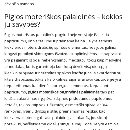
dėvinčio asmens.
Pigios moteriškos palaidinės – kokios
jų savybės?
Pigios moteriškos palaidinės pagrindinėje versijoje išsiskiria
paprastumu, universalumu ir prieinama kaina. Jie yra esminis
kiekvienos moters drabužių spintos elementas, nes juos galima
lengvai pritaikyti skirtingoms išvaizdai ir aplinkybėms. Jie paprastai
yra pagaminti iš odai nekenksmingų medžiagų, tokių kaip medvilnė
ar modalas, kuris garantuoja komfortą dėvėti visą dieną. Jų
klasikiniai pjūviai ir neutralios spalvos leidžia juos laisvai derinti su
kitais drabužiais, tokiais kaip kelnės, sijonai ar švarkai, todėl jie yra
nepakeičiamas kasdienės aprangos elementas. Nepaisant
paprastumo,
pigios moteriškos pagrindinės palaidinės
taip pat
leidžia sukurti madingą išvaizdą, nes pridedamos papildomos
detalės, tokios kaip vokų iškirptės, asimetriški pjūviai ar 3/4
rankovės. Įvairių dydžių ir stilių prieinamumas reiškia, kad
kiekviena moteris gali rasti palaidinę, atitinkančią jos skonį ir
poreikius, neišleisdama didelių pinigų sumų. Todėl jie yra esminis