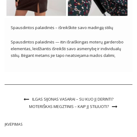
Spausdintos palaidinės – išreikškite savo madingą stilių
Spausdintos palaidinės — itin išraiškingas moterų garderobo
elementas, leidžiantis išreikšti savo asmenybę ir individualų
stilių. Bėgant metams jie tapo neatsiejama mados dalimi,
laimėdami viso pasaulio fashionistas širdis. Su įvairiais
dizainais, spalvomis ir įkvėpimais, margintos palaidinės tapti
ne tik drabužiais, bet ir meno forma, pasakojančia apie […]
ILGAS SIJONAS VASARAI – SU KUO JĮ DERINTI?
MOTERIŠKAS MEGZTINIS – KAIP JĮ STILIUOTI?
ĮKVĖPIMAS