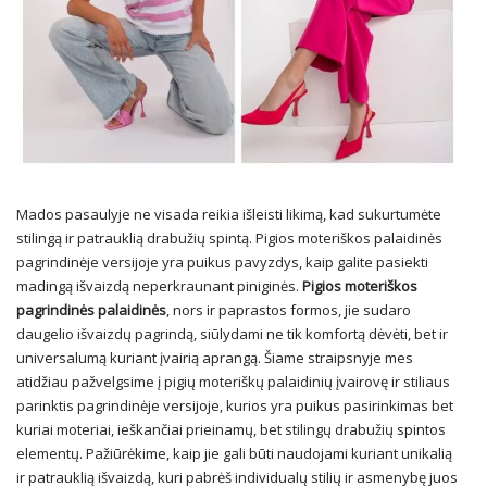
Mados pasaulyje ne visada reikia išleisti likimą, kad sukurtumėte
stilingą ir patrauklią drabužių spintą. Pigios moteriškos palaidinės
pagrindinėje versijoje yra puikus pavyzdys, kaip galite pasiekti
madingą išvaizdą neperkraunant piniginės.
Pigios moteriškos
pagrindinės palaidinės
, nors ir paprastos formos, jie sudaro
daugelio išvaizdų pagrindą, siūlydami ne tik komfortą dėvėti, bet ir
universalumą kuriant įvairią aprangą. Šiame straipsnyje mes
atidžiau pažvelgsime į pigių moteriškų palaidinių įvairovę ir stiliaus
parinktis pagrindinėje versijoje, kurios yra puikus pasirinkimas bet
kuriai moteriai, ieškančiai prieinamų, bet stilingų drabužių spintos
elementų. Pažiūrėkime, kaip jie gali būti naudojami kuriant unikalią
ir patrauklią išvaizdą, kuri pabrėš individualų stilių ir asmenybę juos