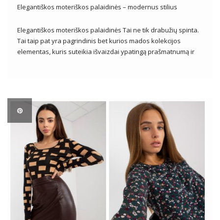
Elegantiškos moteriškos palaidinės – modernus stilius
Elegantiškos moteriškos palaidinės Tai ne tik drabužių spinta.
Tai taip pat yra pagrindinis bet kurios mados kolekcijos
elementas, kuris suteikia išvaizdai ypatingą prašmatnumą ir
malonę. Pasižyminčios smulkiomis detalėmis, aukštos kokybės
apdirbimu ir kruopščia apdaila, elegantiškos palaidinės yra
nepakeičiamas tiek kasdienės, tiek proginės išvaizdos
elementas. Kad […]