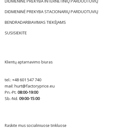
DIDMENINĖ PREKYBA INTERNETINIŲ PARDUOTUVIŲ
DIDMENINĖ PREKYBA STACIONARIŲ PARDUOTUVIŲ
BENDRADARBIAVIMAS TIEKĖJAMS
SUSISIEKITE
Klientų aptarnavimo biuras
tel.:
+48 601 547 740
mail:
hurt@factoryprice.eu
Pn.-Pt.
08:00-19:00
Sb.-Nd.
09:00-15:00
Raskite mus socialiniuose tinkluose