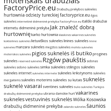
moteriškais drabužiais
FactoryPrice.eu
Drabužių prekybos suknelės
hurtownia odzieży tureckiej factoryprice.eu
ilgos
itališki drabužiai
sukneles
internetinė didmeninė prekyba FactoryPrice.eu
Jak znaleźć dobrą
internetu didmeninė prekyba
hurtownię
karko hurtownia
klasikines vakarines sukneles
lietuviškos sukneles
linines sukneles
kokteilines sukneles
linine
manzara sukneles
megztos sukneles
sukneles
mohito sukneles
pigios suknelės iš butiko
progines
moteriskos sukneles
Rzgów paukštis
sukneles
sidonas
reserved sukneles
simka sukneles
stilingos sukneles
sukneles
sidono sukneles
sukneles internet
sukneles krikstynoms
sukneles
sukneles internete
suknelės
sukneles su kutais
sukneles moterims
mergaitems
suknelė vasarai
sventines sukneles
Turkijos
tiulio sukneles
vakarines
ubrania damskie hurt
drabužių didmeninė prekyba
sukneles
vestuvinės suknelės
Wólka Kosowska
šaunios
drabužių didmeninė prekyba
zalando sukneles