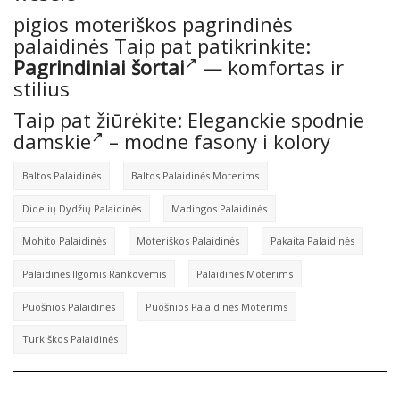
pigios moteriškos pagrindinės
palaidinės Taip pat patikrinkite:
Pagrindiniai šortai
— komfortas ir
stilius
Taip pat žiūrėkite:
Eleganckie spodnie
damskie
– modne fasony i kolory
Baltos Palaidinės
Baltos Palaidinės Moterims
Didelių Dydžių Palaidinės
Madingos Palaidinės
Mohito Palaidinės
Moteriškos Palaidinės
Pakaita Palaidinės
Palaidinės Ilgomis Rankovėmis
Palaidinės Moterims
Puošnios Palaidinės
Puošnios Palaidinės Moterims
Turkiškos Palaidinės