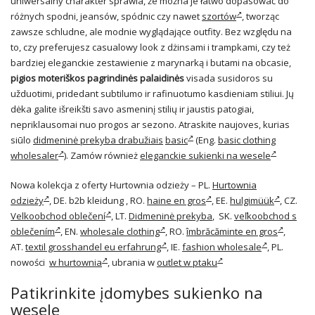
uniwersalny charakter sprawia, że można je łatwo dopasować do
różnych spodni, jeansów, spódnic czy nawet
szortów
, tworząc
zawsze schludne, ale modnie wyglądające outfity. Bez względu na
to, czy preferujesz casualowy look z dżinsami i trampkami, czy też
bardziej eleganckie zestawienie z marynarką i butami na obcasie,
pigios moteriškos pagrindinės palaidinės
visada susidoros su
užduotimi, pridedant subtilumo ir rafinuotumo kasdieniam stiliui. Jų
dėka galite išreikšti savo asmeninį stilių ir jaustis patogiai,
nepriklausomai nuo progos ar sezono. Atraskite naujoves, kurias
siūlo
didmeninė prekyba drabužiais
basic
(Eng.
basic clothing
wholesaler
). Zamów również
eleganckie sukienki na wesele
Nowa kolekcja z oferty Hurtownia odzieży – PL.
Hurtownia
odzieży
, DE. b2b kleidung , RO.
haine en gros
, EE.
hulgimüük
, CZ.
Velkoobchod oblečení
, LT.
Didmeninė prekyba
, SK.
veľkoobchod s
oblečením
, EN.
wholesale clothing
, RO.
îmbrăcăminte en gros
,
AT.
textil grosshandel eu erfahrung
, IE.
fashion wholesale
, PL.
nowości
w hurtownia
, ubrania w
outlet w ptaku
Patikrinkite įdomybes sukienko na
wesele