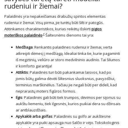
rudeniui ir žiemai?
Palaidinės yra nepakeičiamas drabužių spintos elementas
rudeniui ir žiemai. Visų pirma, jie turėtų būti šilti ir patogūs.
Atitinkamos charakteristikos, kurias reikėtų išskirti
pigios
moteriškos palaidinės
Šaltesnėms dienoms tai yra:
Medžiaga
: Renkantis palaidines rudeniui ir žiemai, verta
atkreipti dėmesį į medžiagą. Idealiai tinka tie, kurie pagaminti
iš megztinių, veliūro ar storo medvilninio audinio. Tai šilumos
ir komforto garantija!
Atitiktis
: Palaidinės turi būti pakankamai laisvos, kad po
jomis būtų galima dėvėti šiltesnius sluoksnius, pavyzdžiui,
terminius marškinėlius. Tačiau jie negali būti per dideli, kad
neprarastų moters figūros formos.
Ilgis
: Palaidinės gali būti tiek trumpos, dėvimos per sijonus su
aukštu liemeniu, tiek ilgesnės, kurios puikiai dera su džinsais
ar antblauzdžiais.
Apykaklė arba golfas
: Palaidinės su golfo ar aukštesne
apykakle yra puiki apsauga nuo šalčio ir vėjo. Toksikologinis