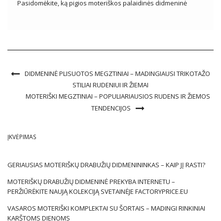
Pasidomėkite, ką pigios moteriškos palaidinės didmeninė
prekyba FactoryPrice.eu turi savo asortimente. Klasikinės
moteriškos palaidinės Universalus, nesenstančius moteriškų
palaidinių modelius galima rasti pagrindinėje kolekcijoje. Tai
paprasti, vienodi stiliai, kurie […]
DIDMENINĖ PLISUOTOS MEGZTINIAI – MADINGIAUSI TRIKOTAŽO
STILIAI RUDENIUI IR ŽIEMAI
MOTERIŠKI MEGZTINIAI – POPULIARIAUSIOS RUDENS IR ŽIEMOS
TENDENCIJOS
ĮKVĖPIMAS
GERIAUSIAS MOTERIŠKŲ DRABUŽIŲ DIDMENININKAS – KAIP JĮ RASTI?
MOTERIŠKŲ DRABUŽIŲ DIDMENINĖ PREKYBA INTERNETU –
PERŽIŪRĖKITE NAUJĄ KOLEKCIJĄ SVETAINĖJE FACTORYPRICE.EU
VASAROS MOTERIŠKI KOMPLEKTAI SU ŠORTAIS – MADINGI RINKINIAI
KARŠTOMS DIENOMS