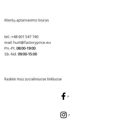
Klientų aptarnavimo biuras
tel.:
+48 601 547 740
mail:
hurt@factoryprice.eu
Pn.-Pt.
08:00-19:00
Sb.-Nd.
09:00-15:00
Raskite mus socialiniuose tinkluose