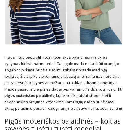
Pigios ir tuo pačiu stilingos moteriškos palaidinės yra tikras
gydymas kiekvienai moteriai. Galų gale mada neturi būti brangi, o
apgalvoti pirkimai leidžia sukurti unikalią ir visada madingą
išvaizdą. Šiais laikais prieinamų drabužių prieinamumas nereiškia
jų prastesnės kokybės ar mažiau patrauklaus dizaino. Priešingai!
Mados pasaulis yra pilnas daugybės variantų, leidžiančių nusipirkti
pigios moteriškos palaidinės
, kurie ne tik puikiai atrodo, bet ir
neapsunkina piniginės. Atraskime kartu pigių rudeniui ir žiemai
skirtų palaidinių pasaulį, džiuginantį ne tik savo kaina, bet ir stiliumi.
Pigūs moteriškos palaidinės – kokias
savybes turėtų turėti modeliai