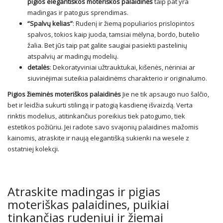
pigios elegantiškos moteriškos palaidinės
taip pat yra
madingas ir patogus sprendimas.
“Spalvų kelias”
: Rudenį ir žiemą populiarios prislopintos
spalvos, tokios kaip juoda, tamsiai mėlyna, bordo, butelio
žalia. Bet jūs taip pat galite saugiai pasiekti pastelinių
atspalvių ar madingų modelių.
detalės
: Dekoratyviniai užtrauktukai, kišenės, nėriniai ar
siuvinėjimai suteikia palaidinėms charakterio ir originalumo.
Pigios žieminės moteriškos palaidinės
Jie ne tik apsaugo nuo šalčio,
bet ir leidžia sukurti stilingą ir patogią kasdienę išvaizdą. Verta
rinktis modelius, atitinkančius poreikius tiek patogumo, tiek
estetikos požiūriu. Jei radote savo svajonių palaidines mažomis
kainomis, atraskite ir naują elegantišką sukienki na wesele z
ostatniej kolekcji.
Atraskite madingas ir pigias
moteriškas palaidines, puikiai
tinkančias rudeniui ir žiemai