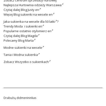
Zobacz
Centrum sprzedaży hurtowej
Najlepsza
Hurtownia odzieży Warszawa
Czytaj dalej
Blog Justy en
Więcej
Blog sukienki na wesele en
Jaka
sukienka na wesele dla 50 latki
?
Trendy
Moda i sukienki en
Popularne ostatnio
stylomierz en
Czytaj dalej
Blog Magda
Polecamy
Blog Marta
Modne
sukienki na wesele
Tania i
Modna sukienka
Zobacz
Wszystko o sukienkach
Drabužių didmenininkas