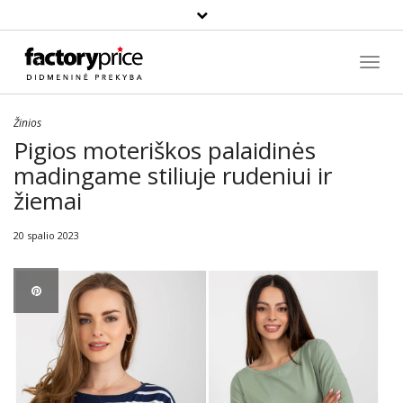
Paieška
Toggl
Navig
Žinios
Pigios moteriškos palaidinės
madingame stiliuje rudeniui ir
žiemai
20 spalio 2023