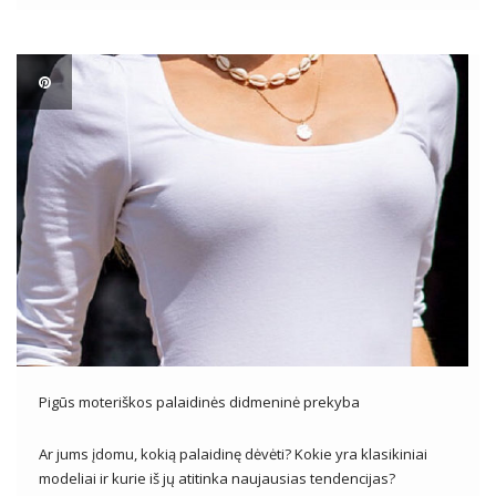
būdinga nėrinių ar susiėmę iškirptė, pūstos rankovės […]
Pigūs moteriškos palaidinės didmeninė prekyba
Ar jums įdomu, kokią palaidinę dėvėti? Kokie yra klasikiniai
modeliai ir kurie iš jų atitinka naujausias tendencijas?