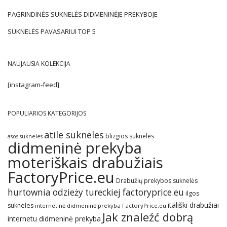
PAGRINDINĖS SUKNELĖS DIDMENINĖJE PREKYBOJE
SUKNELĖS PAVASARIUI TOP 5
NAUJAUSIA KOLEKCIJA
[instagram-feed]
POPULIARIOS KATEGORIJOS
atile sukneles
blizgios sukneles
asos sukneles
didmeninė prekyba
moteriškais drabužiais
FactoryPrice.eu
Drabužių prekybos suknelės
hurtownia odzieży tureckiej factoryprice.eu
ilgos
itališki drabužiai
sukneles
internetinė didmeninė prekyba FactoryPrice.eu
Jak znaleźć dobrą
internetu didmeninė prekyba