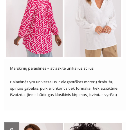
Marškinių palaidinės – atraskite unikalius stilius
Palaidinės yra universalus ir elegantiškas moterų drabužių
spintos gabalas, puikiai tinkantis tiek formaliai, tiek atsitiktinei
išvaizdai. Jiems būdingas klasikinis kirpimas, įkvėptas vyriškų
marškinių, tačiau jie dažnai praturtinti subtiliomis detalėmis,
suteikiančiomis jiems moterišką prisilietimą. Galima įsigyti
įvairių dizainų, spalvų ir medžiagų, marškinių palaidinės leidžia
sukurti įvairius […]