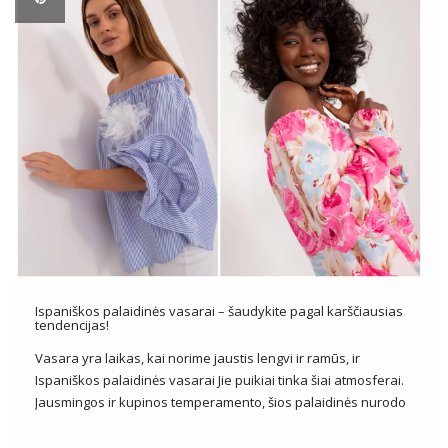
Ispaniškos palaidinės vasarai – šaudykite pagal karščiausias
tendencijas!
Vasara yra laikas, kai norime jaustis lengvi ir ramūs, ir
Ispaniškos palaidinės vasarai Jie puikiai tinka šiai atmosferai.
Jausmingos ir kupinos temperamento, šios palaidinės nurodo
tradicinius ispaniškus drabužius, suteikdamos nepakartojamo
žavesio ir elegancijos mūsų vasaros išvaizdai. Jiems dažnai