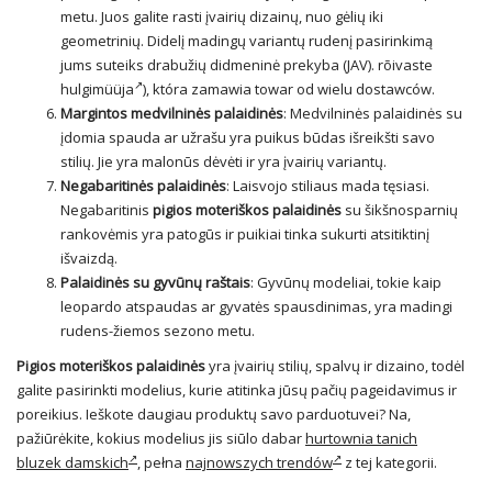
metu. Juos galite rasti įvairių dizainų, nuo gėlių iki
geometrinių. Didelį madingų variantų rudenį pasirinkimą
jums suteiks drabužių
didmeninė prekyba
(JAV).
rõivaste
hulgimüüja
), która zamawia towar od wielu dostawców.
Margintos medvilninės palaidinės
: Medvilninės palaidinės su
įdomia spauda ar užrašu yra puikus būdas išreikšti savo
stilių. Jie yra malonūs dėvėti ir yra įvairių variantų.
Negabaritinės palaidinės
: Laisvojo stiliaus mada tęsiasi.
Negabaritinis
pigios moteriškos palaidinės
su šikšnosparnių
rankovėmis yra patogūs ir puikiai tinka sukurti atsitiktinį
išvaizdą.
Palaidinės su gyvūnų raštais
: Gyvūnų modeliai, tokie kaip
leopardo atspaudas ar gyvatės spausdinimas, yra madingi
rudens-žiemos sezono metu.
Pigios moteriškos palaidinės
yra įvairių stilių, spalvų ir dizaino, todėl
galite pasirinkti modelius, kurie atitinka jūsų pačių pageidavimus ir
poreikius. Ieškote daugiau produktų savo parduotuvei? Na,
pažiūrėkite, kokius modelius jis siūlo dabar
hurtownia tanich
bluzek damskich
, pełna
najnowszych trendów
z tej kategorii.