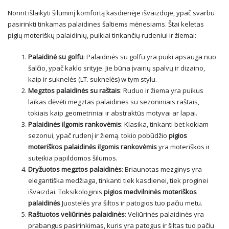
Norint išlaikyti šiluminį komfortą kasdienėje išvaizdoje, ypač svarbu
pasirinkti tinkamas palaidines šaltiems mėnesiams. Štai keletas
pigių moteriškų palaidinių, puikiai tinkančių rudeniui ir žiemai:
Palaidinė su golfu
: Palaidinės su golfu yra puiki apsauga nuo
šalčio, ypač kaklo srityje. Jie būna įvairių spalvų ir dizaino,
kaip ir
suknelės
(LT.
suknelės
) w tym stylu.
Megztos palaidinės su raštais
: Ruduo ir žiema yra puikus
laikas dėvėti megztas palaidines su sezoniniais raštais,
tokiais kaip geometriniai ir abstraktūs motyvai ar lapai.
Palaidinės ilgomis rankovėmis
: Klasika, tinkanti bet kokiam
sezonui, ypač rudenį ir žiemą. tokio pobūdžio
pigios
moteriškos palaidinės ilgomis rankovėmis
yra moteriškos ir
suteikia papildomos šilumos.
Dryžuotos megztos palaidinės
: Briaunotas mezginys yra
elegantiška medžiaga, tinkanti tiek kasdienei, tiek proginei
išvaizdai. Toksikologinis
pigios medvilninės moteriškos
palaidinės
Juostelės yra šiltos ir patogios tuo pačiu metu.
Raštuotos veliūrinės palaidinės
: Veliūrinės palaidinės yra
prabangus pasirinkimas, kuris yra patogus ir šiltas tuo pačiu