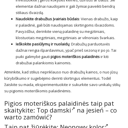
investuokite į geros kokybės kelnes, džinsus ar batus. Šie
elementai dažnai naudojami ir gali žymiai paveikti bendrą
stiliaus išvaizdą.
Naudokite drabužius įvairiais būdais
: Vienas drabužis, kaip
ir palaidinė, gali būti naudojamas skirtingoms išvaizdoms.
Pavyzdžiui, derinkite vieną palaidinę su megztiniais,
klostuotais megztiniais, megztiniais ar vilnoniais švarkais.
Ieškokite pasiūlymų ir nuolaidų
: Drabužių parduotuvės
dažnai rengia išpardavimus, ypač prieš sezoną ir po jo. Tai
puiki galimybė gauti
pigios moteriškos palaidinės
ir kiti
drabužiai palankiomis kainomis.
Atminkite, kad stilius nepriklauso nuo drabužių kainos, o nuo jūsų
kūrybiškumo ir sugebėjimo derinti skirtingus elementus. Todėl
žaiskite su mada, eksperimentuokite ir sukurkite savo unikalų stilių
su pigiomis moteriškomis palaidinėmis.
Pigios moteriškos palaidinės taip pat
skaitykite:
Top damski
na jesień – co
warto zamówić?
Taip pat žiūrėkite:
Neonowy kolor