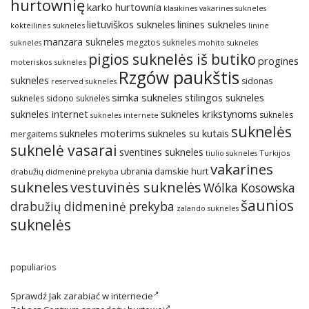
hurtownię
karko hurtownia
klasikines vakarines sukneles
lietuviškos sukneles
linines sukneles
kokteilines sukneles
linine
manzara sukneles
megztos sukneles
sukneles
mohito sukneles
pigios suknelės iš butiko
progines
moteriskos sukneles
Rzgów paukštis
sukneles
sidonas
reserved sukneles
simka sukneles
stilingos sukneles
sukneles
sidono sukneles
sukneles internet
sukneles krikstynoms
sukneles
sukneles internete
suknelės
sukneles su kutais
sukneles moterims
mergaitems
suknelė vasarai
sventines sukneles
Turkijos
tiulio sukneles
vakarines
ubrania damskie hurt
drabužių didmeninė prekyba
sukneles
vestuvinės suknelės
Wólka Kosowska
šaunios
drabužių didmeninė prekyba
zalando sukneles
suknelės
populiarios
Sprawdź
Jak zarabiać w internecie