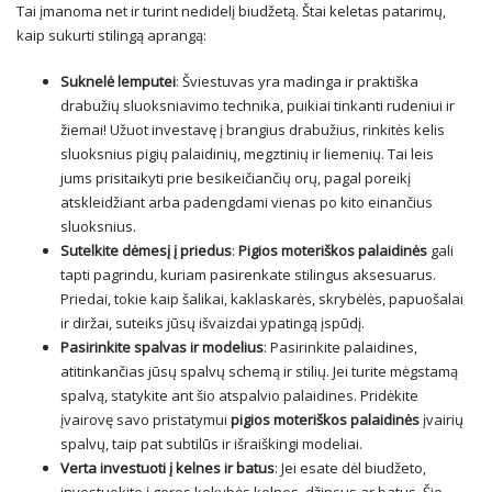
Tai įmanoma net ir turint nedidelį biudžetą. Štai keletas patarimų,
kaip sukurti stilingą aprangą:
Suknelė lemputei
: Šviestuvas yra madinga ir praktiška
drabužių sluoksniavimo technika, puikiai tinkanti rudeniui ir
žiemai! Užuot investavę į brangius drabužius, rinkitės kelis
sluoksnius pigių palaidinių, megztinių ir liemenių. Tai leis
jums prisitaikyti prie besikeičiančių orų, pagal poreikį
atskleidžiant arba padengdami vienas po kito einančius
sluoksnius.
Sutelkite dėmesį į priedus
:
Pigios moteriškos palaidinės
gali
tapti pagrindu, kuriam pasirenkate stilingus aksesuarus.
Priedai, tokie kaip šalikai, kaklaskarės, skrybėlės, papuošalai
ir diržai, suteiks jūsų išvaizdai ypatingą įspūdį.
Pasirinkite spalvas ir modelius
: Pasirinkite palaidines,
atitinkančias jūsų spalvų schemą ir stilių. Jei turite mėgstamą
spalvą, statykite ant šio atspalvio palaidines. Pridėkite
įvairovę savo pristatymui
pigios moteriškos palaidinės
įvairių
spalvų, taip pat subtilūs ir išraiškingi modeliai.
Verta investuoti į kelnes ir batus
: Jei esate dėl biudžeto,