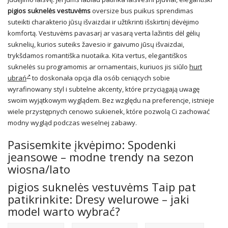
pigios suknelės vestuvėms
oversize bus puikus sprendimas
suteikti charakterio jūsų išvaizdai ir užtikrinti išskirtinį dėvėjimo
komfortą. Vestuvėms pavasarį ar vasarą verta lažintis dėl gėlių
suknelių, kurios suteiks žavesio ir gaivumo jūsų išvaizdai,
trykšdamos romantiška nuotaika. Kita vertus, elegantiškos
suknelės su programomis ar ornamentais, kuriuos jis siūlo
hurt
ubrań
to doskonała opcja dla osób ceniących sobie
wyrafinowany styl i subtelne akcenty, które przyciągają uwagę
swoim wyjątkowym wyglądem. Bez względu na preferencje, istnieje
wiele przystępnych cenowo sukienek, które pozwolą Ci zachować
modny wygląd podczas weselnej zabawy.
Pasisemkite įkvėpimo: Spodenki
jeansowe – modne trendy na sezon
wiosna/lato
pigios suknelės vestuvėms Taip pat
patikrinkite: Dresy welurowe – jaki
model warto wybrać?