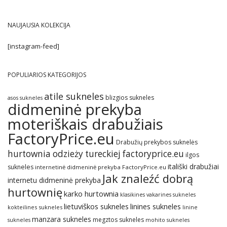
NAUJAUSIA KOLEKCIJA
[instagram-feed]
POPULIARIOS KATEGORIJOS
atile sukneles
blizgios sukneles
asos sukneles
didmeninė prekyba
moteriškais drabužiais
FactoryPrice.eu
Drabužių prekybos suknelės
hurtownia odzieży tureckiej factoryprice.eu
ilgos
itališki drabužiai
sukneles
internetinė didmeninė prekyba FactoryPrice.eu
Jak znaleźć dobrą
internetu didmeninė prekyba
hurtownię
karko hurtownia
klasikines vakarines sukneles
lietuviškos sukneles
linines sukneles
kokteilines sukneles
linine
manzara sukneles
megztos sukneles
sukneles
mohito sukneles