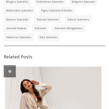
Blizgios Sukneles
Kokteilines Sukneles
Megztos Sukneles
Moteriskos Sukneles
Pigios Suknelės Iš Butiko
Šaunios Suknelės
Sidonas Sukneles
Sidono Sukneles
Suknelė Vasarai
Suknelės
Sukneles Mergaitems
Vakarines Sukneles
Zara Sukneles
Related Posts