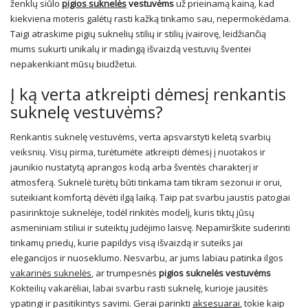
ženklų siūlo
pigios suknelės
vestuvėms
už prieinamą kainą, kad
kiekviena moteris galėtų rasti kažką tinkamo sau, nepermokėdama.
Taigi atraskime pigių suknelių stilių ir stilių įvairovę, leidžiančią
mums sukurti unikalų ir madingą išvaizdą vestuvių šventei
nepakenkiant mūsų biudžetui.
Į ką verta atkreipti dėmesį renkantis
suknelę vestuvėms?
Renkantis suknelę vestuvėms, verta apsvarstyti keletą svarbių
veiksnių. Visų pirma, turėtumėte atkreipti dėmesį į nuotakos ir
jaunikio nustatytą aprangos kodą arba šventės charakterį ir
atmosferą. Suknelė turėtų būti tinkama tam tikram sezonui ir orui,
suteikiant komfortą dėvėti ilgą laiką. Taip pat svarbu jaustis patogiai
pasirinktoje suknelėje, todėl rinkitės modelį, kuris tiktų jūsų
asmeniniam stiliui ir suteiktų judėjimo laisvę. Nepamirškite suderinti
tinkamų priedų, kurie papildys visą išvaizdą ir suteiks jai
elegancijos ir nuoseklumo. Nesvarbu, ar jums labiau patinka ilgos
vakarinės suknelės
, ar trumpesnės
pigios suknelės vestuvėms
Kokteilių vakarėliai, labai svarbu rasti suknelę, kurioje jausitės
ypatingi ir pasitikintys savimi. Gerai parinkti
aksesuarai
, tokie kaip