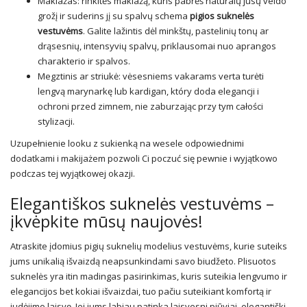
Makiažas: rinkitės makiažą, kuris pabrėš natūralų jūsų veido
grožį ir suderins jį su spalvų schema
pigios suknelės
vestuvėms
. Galite lažintis dėl minkštų, pastelinių tonų ar
drąsesnių, intensyvių spalvų, priklausomai nuo aprangos
charakterio ir spalvos.
Megztinis ar striukė: vėsesniems vakarams verta turėti
lengvą marynarkę lub kardigan, który doda elegancji i
ochroni przed zimnem, nie zaburzając przy tym całości
stylizacji.
Uzupełnienie looku z sukienką na wesele odpowiednimi
dodatkami i makijażem pozwoli Ci poczuć się pewnie i wyjątkowo
podczas tej wyjątkowej okazji.
Elegantiškos suknelės vestuvėms –
įkvėpkite mūsų naujovės!
Atraskite įdomius pigių suknelių modelius vestuvėms, kurie suteiks
jums unikalią išvaizdą neapsunkindami savo biudžeto. Plisuotos
suknelės yra itin madingas pasirinkimas, kuris suteikia lengvumo ir
elegancijos bet kokiai išvaizdai, tuo pačiu suteikiant komfortą ir
judėjimo laisvę. Jei jums labiau patinka laisvesni pjūviai, elegantiški