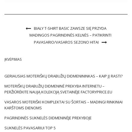
dėvinčiam asmeniui. šiais laikais pritaikytos suknelės yra
įvairių stilių, gabalų ir […]
BIAŁY T-SHIRT BASIC ZAWSZE SIĘ PRZYDA
MADINGOS PAGRINDINĖS KELNĖS – PATIKRINTI
PAVASARIO/VASAROS SEZONO HITAI
ĮKVĖPIMAS
GERIAUSIAS MOTERIŠKŲ DRABUŽIŲ DIDMENININKAS – KAIP JĮ RASTI?
MOTERIŠKŲ DRABUŽIŲ DIDMENINĖ PREKYBA INTERNETU –
PERŽIŪRĖKITE NAUJĄ KOLEKCIJĄ SVETAINĖJE FACTORYPRICE.EU
VASAROS MOTERIŠKI KOMPLEKTAI SU ŠORTAIS – MADINGI RINKINIAI
KARŠTOMS DIENOMS
PAGRINDINĖS SUKNELĖS DIDMENINĖJE PREKYBOJE
SUKNELĖS PAVASARIUI TOP 5