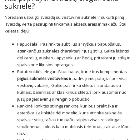
suknele?
Norėdami užbaigti išvaizdą su vestuvine suknele ir sukurti pilną
išvaizdą, verta pasirūpinti tinkamais aksesuarais ir makiažu. Štai
keletas idėjų:
Papuošalai: Pasirinkite subtilius ar ryškius papuošalus,
atitinkančius suknelės charakterį ir jūsų stilių. Galite lažintis
dėl karolių, auskarų, apyrankių ar žiedų, pritaikant jų stilių ir
spalvą prie likusios aprangos.
Batai: rinkitės elegantiškus batus, kurie bus komplimentas
pigios suknelės vestuvėms
ir padės jums patogiai per visą
vestuvių vakarėlį. Galite pasirinkti stiletus, sandalus su
kulnais, balerinas ar klasikinius stiletus, priklausomai nuo
jūsų pageidavimų ir renginio pobūdžio.
Rankinė: Rinkitės stilingą rankinę, kuri bus praktiška ir
estetiška. Lažinkitės dėl modelio, kuris atitinka suknelės
spalvą ir stilių, tačiau tuo pačiu talpina visas reikalingas
smulkmenas, tokias kaip mobilusis telefonas, raktai ar lūpų
dažai.