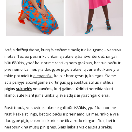
Artėja didžioji diena, kurią švenčiame meilę ir džiaugsmą – vestuvių
metas. Tačiau pasirinkti tinkamą suknelę šiai šventei dažnai gali
būti iššūkis, ypač kai norime rasti ką nors gražaus, bet tuo pačiu ir
prieinamo. Laimei, yra daugybė pigių suknelių variantų, kurie yra
tokie pat mieli ir
elegantiški
, kaip ir brangesni jų kolegos. Šiame
straipsnyje apžvelgsime skirtingus jų pateiktus stilius ir stilius
pigios
suknelės
vestuvėms
, kurį galima uždirbti nereikia skirti
likimo, suteikiant jums unikalų išvaizdą šiai ypatingai dienai.
Rasti tobulą vestuvinę suknelę gali būti iššūkis, ypač kai norime
rasti kažką stilingo, bet tuo pačiu ir prieinamo. Laimei, rinkoje yra
daugybė pigių suknelių, kurios ne tik atrodo elegantiškai, bet ir
neapsunkina mūsų piniginės. Šiais laikais vis daugiau prekių