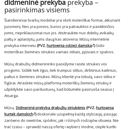
didmeninė prekyba
prekyba –
pasirinkimas visiems
Šiandieniniai švarkų modeliai yra skirti moteriškai formai, atkuriant
juosmenį. Nes yra ponios, kurios yra patrauklios ir pasitikinčios
jomis, nepriklausomai nuo jos. Atsitraukite nuo didelių avikailių
paltų ir aplaistytų, jums daug kas atsiveria. Mūsų internetinė
prekyba internetu
(PVZ.
hurtownia odzież damska
)
Siūlo
moteriškas žiemines striukes vairiais stiliais, pjūviais ir spalvos.
Mūsų drabužių didmenininko pasiūlyme rasite striukes visi
progoms. Siūlėk tiek ilgus, tiek trumpus stilius, dirbtinius kailinius,
paltus ir žiemines striukes. Mūsų klientė yra tobulą, savo stiliui ir
figūrai. Atraskite mūsų platformą moteriškų žieminių striukių ir
užpildykite savo parduotuvių, kad būtumėte pasiruoša seasui Į
Atsarga.
Mūsų
Didmeninė prekyba drabužių striukėmis
(PVZ.
hurtownia
kurtek damskich
)
doskonale uzupełnią każdą stylizację, pasując
zarówno do swetrów, spódnic, jak i różnych rodzajów obuwia. Nie
trać czasu – sprawdź naszą ofertę i wybierz modne, ciepłe kurtki