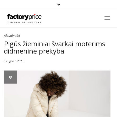
Paieška
Toggl
Navig
Aktualności
Pigūs žieminiai švarkai moterims
didmeninė prekyba
9 rugsėjo 2023