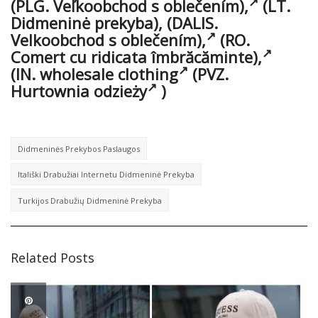
(PLG.
Veľkoobchod s oblečením),
(LT.
Didmeninė prekyba),
(DALIS.
Velkoobchod s oblečením),
(RO.
Comert cu ridicata îmbrăcăminte),
(IN.
wholesale clothing
(PVZ.
Hurtownia odzieży
)
Didmeninės Prekybos Paslaugos
Itališki Drabužiai Internetu Didmeninė Prekyba
Turkijos Drabužių Didmeninė Prekyba
Related Posts