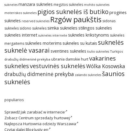
manzara sukneles
megztos sukneles
sukneles
mohito sukneles
pigios suknelės iš butiko
progines
moteriskos sukneles
Rzgów paukštis
sukneles
sidonas
reserved sukneles
simka sukneles
stilingos sukneles
sukneles
sidono sukneles
sukneles internet
sukneles krikstynoms
sukneles
sukneles internete
suknelės
sukneles su kutais
sukneles moterims
mergaitems
suknelė vasarai
sventines sukneles
Turkijos
tiulio sukneles
vakarines
ubrania damskie hurt
drabužių didmeninė prekyba
sukneles
vestuvinės suknelės
Wólka Kosowska
šaunios
drabužių didmeninė prekyba
zalando sukneles
suknelės
populiarios
Sprawdź
Jak zarabiać w internecie
Zobacz
Centrum sprzedaży hurtowej
Najlepsza
Hurtownia odzieży Warszawa
Czytaj dalej
Blog Justy en