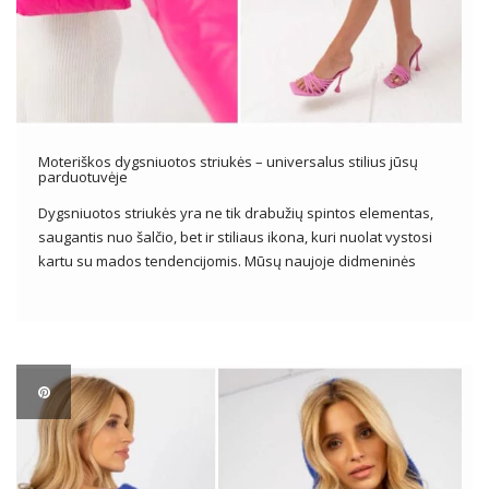
Moteriškos dygsniuotos striukės – universalus stilius jūsų
parduotuvėje
Dygsniuotos striukės yra ne tik drabužių spintos elementas,
saugantis nuo šalčio, bet ir stiliaus ikona, kuri nuolat vystosi
kartu su mados tendencijomis. Mūsų naujoje didmeninės
drabužių kolekcijoje moteriškos dygsniuotos striukės
Džiuginkite ne tik funkcionalumu, bet ir įvairiais dizainais,
stiliais ir spalvomis. Šiame straipsnyje mes atidžiau […]