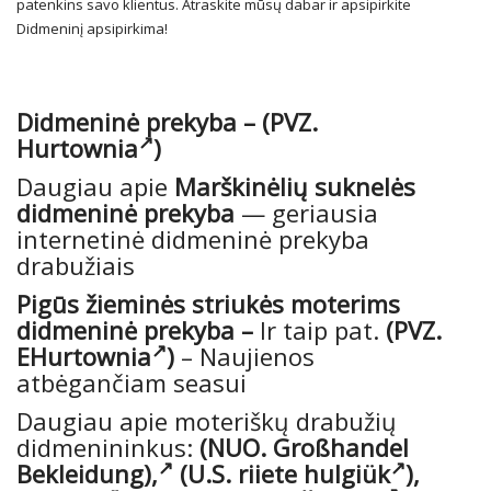
patenkins savo klientus. Atraskite mūsų dabar ir apsipirkite
Didmeninį apsipirkima!
Didmeninė prekyba –
(PVZ.
Hurtownia
)
Daugiau apie
Marškinėlių suknelės
didmeninė prekyba
— geriausia
internetinė didmeninė prekyba
drabužiais
Pigūs žieminės striukės moterims
didmeninė prekyba –
Ir taip pat.
(PVZ.
EHurtownia
)
– Naujienos
atbėgančiam seasui
Daugiau apie moteriškų drabužių
didmenininkus:
(NUO.
Großhandel
Bekleidung),
(U.S.
riiete hulgiük
),