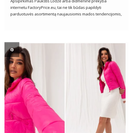
Apsipirkimas Paukštis Lodzė arba didmeninė prekyba
internetu FactoryPrice.eu, tai ne tik būdas papildyti
parduotuvės asortimentą naujausiomis mados tendencijomis,
bet ir galimybė patyrinėti platų drabužių ir aksesuarų
pasirinkimą patraukliomis kainomis. Drabužių verslininkams
jie yra pagrindinis tiekimo šaltinis, leidžiantis prieiti prie įvairių
produktų, kad patenkintų net pačių […]