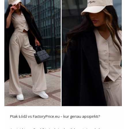
Ptak Łódź vs FactoryPrice.eu – kur geriau apsipirkti?