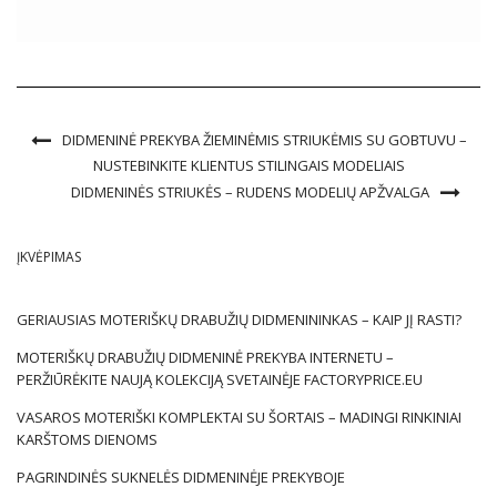
Sužinokite mūsų straipsnyje, kodėl alpakos striukė vis labiau
populiarėja moterų madoje ir kokią naudą duoda šis unikalus
viršutinių drabužių […]
DIDMENINĖ PREKYBA ŽIEMINĖMIS STRIUKĖMIS SU GOBTUVU –
NUSTEBINKITE KLIENTUS STILINGAIS MODELIAIS
DIDMENINĖS STRIUKĖS – RUDENS MODELIŲ APŽVALGA
ĮKVĖPIMAS
GERIAUSIAS MOTERIŠKŲ DRABUŽIŲ DIDMENININKAS – KAIP JĮ RASTI?
MOTERIŠKŲ DRABUŽIŲ DIDMENINĖ PREKYBA INTERNETU –
PERŽIŪRĖKITE NAUJĄ KOLEKCIJĄ SVETAINĖJE FACTORYPRICE.EU
VASAROS MOTERIŠKI KOMPLEKTAI SU ŠORTAIS – MADINGI RINKINIAI
KARŠTOMS DIENOMS
PAGRINDINĖS SUKNELĖS DIDMENINĖJE PREKYBOJE