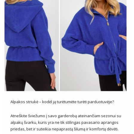
Alpakos striukė – kodėl ją turėtumėte turėti parduotuvėje?
Atneškite šviežumo į savo garderobą ateinančiam sezonui su
alpakų švarku, kuris yra ne tik stilingas pavasario aprangos
priedas, bet ir suteikia nepaprastą šilumą ir komfortą dėvėti.