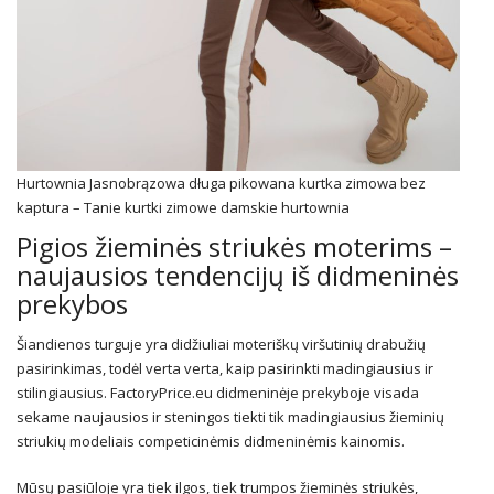
Hurtownia Jasnobrązowa długa pikowana kurtka zimowa bez
kaptura – Tanie kurtki zimowe damskie hurtownia
Pigios
žieminės striukės
moterims –
naujausios tendencijų iš didmeninės
prekybos
Šiandienos turguje yra didžiuliai moteriškų viršutinių drabužių
pasirinkimas, todėl verta verta, kaip pasirinkti madingiausius ir
stilingiausius. FactoryPrice.eu didmeninėje prekyboje visada
sekame naujausios ir steningos tiekti tik madingiausius žieminių
striukių modeliais competicinėmis didmeninėmis kainomis.
Mūsų pasiūloje yra tiek ilgos, tiek trumpos žieminės
striukės
,