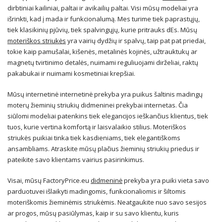
dirbtiniai kailiniai, paltai ir avikailių paltai. Visi mūsų modeliai yra
išrinkti, kad į mada ir funkcionalumą. Mes turime tiek paprastųjų,
tiek klasikinių pjūvių, tiek spalvingųjų, kurie pritrauks dEs. Mūsų
moteriškos striukės
yra vairių dydžių ir spalvų, taip pat pat priedai,
tokie kaip pamušalai, kišenės, metalinės kojinės, užtrauktukų ar
magnetų tvirtinimo detalės, nuimami reguliuojami dirželiai, raktų
pakabukai ir nuimami kosmetiniai krepšiai.
Mūsų internetinė internetinė prekyba yra puikus šaltinis madingų
moterų žieminių striukių didmeninei prekybai internetas. Čia
siūlomi modeliai patenkins tiek elegancijos ieškančius klientus, tiek
tuos, kurie vertina komfortą ir laisvalaikio stilius. Moteriškos
striukės puikiai tinka tiek kasdieniams, tiek elegantiškoms
ansambliams. Atraskite mūsų plačius žieminių striukių priedus ir
pateikite savo klientams vairius pasirinkimus.
Visai, mūsų FactoryPrice.eu
didmeninė
prekyba yra puiki vieta savo
parduotuvei išlaikyti madingomis, funkcionaliomis ir šiltomis
moteriškomis žieminėmis striukėmis. Neatgaukite nuo savo sesijos
ar progos, mūsų pasiūlymas, kaip ir su savo klientu, kuris