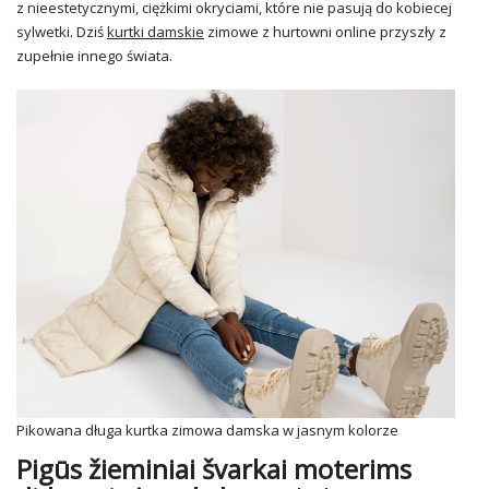
z nieestetycznymi, ciężkimi okryciami, które nie pasują do kobiecej
sylwetki. Dziś
kurtki damskie
zimowe z hurtowni online przyszły z
zupełnie innego świata.
Pikowana długa kurtka zimowa damska w jasnym kolorze
Pigūs žieminiai švarkai moterims