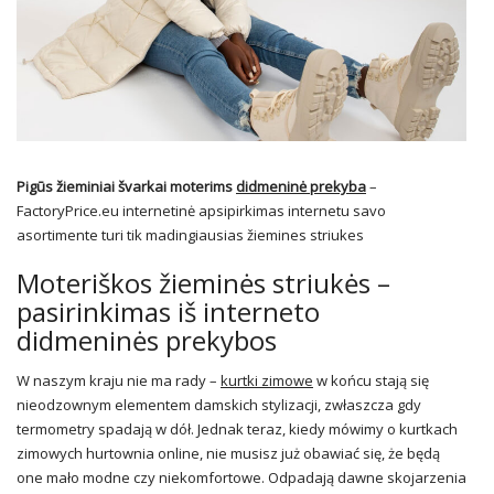
Pigūs žieminiai švarkai moterims
didmeninė prekyba
–
FactoryPrice.eu internetinė apsipirkimas internetu savo
asortimente turi tik madingiausias žiemines striukes
Moteriškos žieminės striukės –
pasirinkimas iš interneto
didmeninės prekybos
W naszym kraju nie ma rady –
kurtki zimowe
w końcu stają się
nieodzownym elementem damskich stylizacji, zwłaszcza gdy
termometry spadają w dół. Jednak teraz, kiedy mówimy o kurtkach
zimowych hurtownia online, nie musisz już obawiać się, że będą
one mało modne czy niekomfortowe. Odpadają dawne skojarzenia