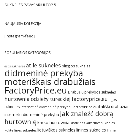
SUKNELĖS PAVASARIUI TOP 5
NAUJAUSIA KOLEKCIJA
[instagram-feed]
POPULIARIOS KATEGORIJOS
atile sukneles
blizgios sukneles
asos sukneles
didmeninė prekyba
moteriškais drabužiais
FactoryPrice.eu
Drabužių prekybos suknelės
hurtownia odzieży tureckiej factoryprice.eu
ilgos
itališki drabužiai
sukneles
internetinė didmeninė prekyba FactoryPrice.eu
Jak znaleźć dobrą
internetu didmeninė prekyba
hurtownię
karko hurtownia
klasikines vakarines sukneles
lietuviškos sukneles
linines sukneles
kokteilines sukneles
linine