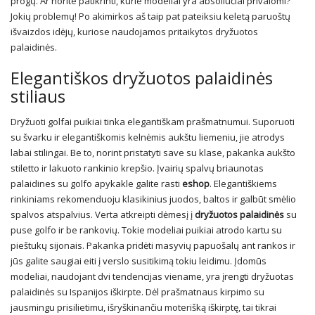
progų. Ar norite patikrinti, kurie modeliai yra absoliučiai privalomi?
Jokių problemų! Po akimirkos aš taip pat pateiksiu keletą paruoštų
išvaizdos idėjų, kuriose naudojamos pritaikytos dryžuotos
palaidinės.
Elegantiškos dryžuotos palaidinės
stiliaus
Dryžuoti golfai puikiai tinka elegantiškam prašmatnumui. Suporuoti
su švarku ir elegantiškomis kelnėmis aukštu liemeniu, jie atrodys
labai stilingai. Be to, norint pristatyti save su klase, pakanka aukšto
stiletto ir lakuoto rankinio krepšio. Įvairių spalvų briaunotas
palaidines su golfo apykakle galite rasti
eshop
. Elegantiškiems
rinkiniams rekomenduoju klasikinius juodos, baltos ir galbūt smėlio
spalvos atspalvius. Verta atkreipti dėmesį į
dryžuotos palaidinės
su
puse golfo ir be rankovių. Tokie modeliai puikiai atrodo kartu su
pieštukų sijonais. Pakanka pridėti masyvių papuošalų ant rankos ir
jūs galite saugiai eiti į verslo susitikimą tokiu leidimu. Įdomūs
modeliai, naudojant dvi tendencijas viename, yra įrengti dryžuotas
palaidinės su Ispanijos iškirpte. Dėl prašmatnaus kirpimo su
jausmingu prisilietimu, išryškinančiu moterišką iškirptę, tai tikrai