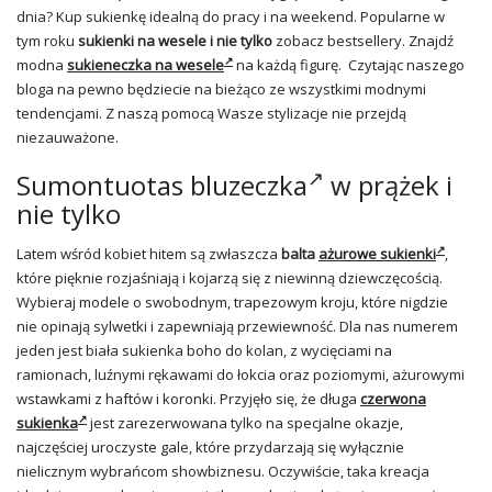
dnia? Kup sukienkę idealną do pracy i na weekend. Popularne w
tym roku
sukienki na wesele i nie tylko
zobacz bestsellery. Znajdź
modna
sukieneczka na wesele
na każdą figurę. Czytając naszego
bloga na pewno będziecie na bieżąco ze wszystkimi modnymi
tendencjami. Z naszą pomocą Wasze stylizacje nie przejdą
niezauważone.
Sumontuotas
bluzeczka
w prążek i
nie tylko
Latem wśród kobiet hitem są zwłaszcza
balta
ażurowe sukienki
,
które pięknie rozjaśniają i kojarzą się z niewinną dziewczęcością.
Wybieraj modele o swobodnym, trapezowym kroju, które nigdzie
nie opinają sylwetki i zapewniają przewiewność. Dla nas numerem
jeden jest biała sukienka boho do kolan, z wycięciami na
ramionach, luźnymi rękawami do łokcia oraz poziomymi, ażurowymi
wstawkami z haftów i koronki. Przyjęło się, że długa
czerwona
sukienka
jest zarezerwowana tylko na specjalne okazje,
najczęściej uroczyste gale, które przydarzają się wyłącznie
nielicznym wybrańcom showbiznesu. Oczywiście, taka kreacja