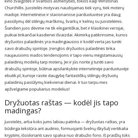
kino žvaigždės ir svarbios asmenybės, tokios kaip Winstonas
Churchillis. Juostelės motyvas naudojamas tiek vyrų, tiek moterų
madoje. Internetinėse ir stacionariose parduotuvėse yra daug
pasiūlymų dėl stilingų marškinių, švarkų ir kelnių su juostelėmis.
Šiandien juos dėvime ne tik elegantiškai, bet ir klasikinei versijai,
puikiai tinkančiai kasdienei išvaizdai. Akimirką patikrinsime, kurios
dryžuotos palaidinės yra madingiausios ir kodėl verta jas turėti
savo drabužių spintoje. Įrengtos dryžuotos palaidinės tinka
naujausioms mados tendencijoms ir tapo vienu mėgstamiausių
palaidinių modelių tarp moterų. Jei ir jūs norite jį turėti savo
drabužių spintoje, būtinai apsilankykite internetinėje parduotuvėje
ebutik.pl, kurioje rasite daugybę fantastiškų stilingų dryžuotų
palaidinių pasiūlymų kiekvienai dienai. Ir tuo tarpu mes
apžvelgiame populiarius modelius!
Dryžuotas raštas — kodėl jis tapo
madingas?
Juostelės, arba koks jums labiau patinka — dryžuotas raštas, yra
būdinga tekstūra ant audinio, formuojanti švelnų iškyšulį vertikalia
kryptimi, išsiskirianti savo spalva nuo drabužio fono. Iš pradžių toks