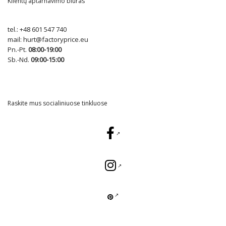
Klientų aptarnavimo biuras
tel.:
+48 601 547 740
mail:
hurt@factoryprice.eu
Pn.-Pt.
08:00-19:00
Sb.-Nd.
09:00-15:00
Raskite mus socialiniuose tinkluose