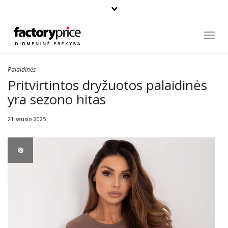
Paieška
Toggl
Navig
Palaidinės
Pritvirtintos dryžuotos palaidinės
yra sezono hitas
21 sausio 2025