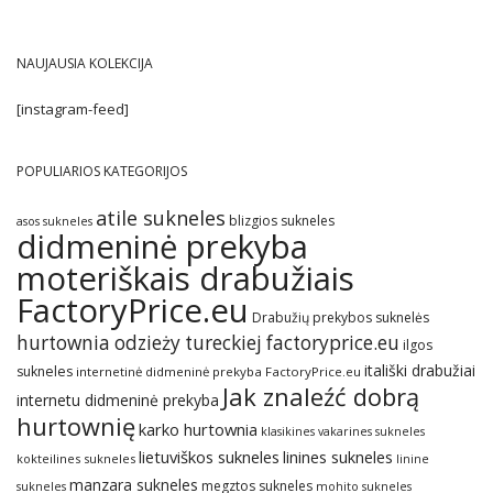
NAUJAUSIA KOLEKCIJA
[instagram-feed]
POPULIARIOS KATEGORIJOS
atile sukneles
blizgios sukneles
asos sukneles
didmeninė prekyba
moteriškais drabužiais
FactoryPrice.eu
Drabužių prekybos suknelės
hurtownia odzieży tureckiej factoryprice.eu
ilgos
itališki drabužiai
sukneles
internetinė didmeninė prekyba FactoryPrice.eu
Jak znaleźć dobrą
internetu didmeninė prekyba
hurtownię
karko hurtownia
klasikines vakarines sukneles
lietuviškos sukneles
linines sukneles
kokteilines sukneles
linine
manzara sukneles
megztos sukneles
sukneles
mohito sukneles