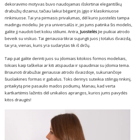
dekoravimo motyvas buvo naudojamas išskirtinai elegantiškų
drabužių dizainui, tačiau laikui bėgant jis įgijo ir klasikiniuose
rinkiniuose. Tai yra pirmasis privalumas, dėl kurio juostelės tampa
madingu modeliu. Jie yra universalūs ir, jei jums patinka šis modelis,
galite jį naudoti bet kokiu stiliumi. Antra,
Juostelės
Jie puikiai atrodo
beveik su viskuo. Tai geriausia tikrai sujungti juos į totalus išvaizdą,
tai yra, vienas, kuris yra sudarytas tik iš diržų.
Taip pat galite derinti juos su įdomiais kitokios formos modeliais,
tokiais kaip taškeliai ar kiti atspaudai ir spaudiniai su įdomia tema.
Briaunoti drabužiai geriausiai atrodo išvaizdoje, sukuriančioje
šiuolaikines formas ir gabalus. Toks derinys suteikia stilingą rinkinį,
pritaikytą prie pasaulio mados podiumų. Manau, kad verta
kartkartėmis lažintis dėl unikalios aprangos, kurios jums pavydės
kitos draugės!