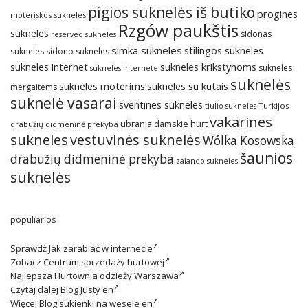
pigios suknelės iš butiko
progines
moteriskos sukneles
Rzgów paukštis
sukneles
sidonas
reserved sukneles
simka sukneles
stilingos sukneles
sukneles
sidono sukneles
sukneles internet
sukneles krikstynoms
sukneles
sukneles internete
suknelės
sukneles su kutais
sukneles moterims
mergaitems
suknelė vasarai
sventines sukneles
Turkijos
tiulio sukneles
vakarines
ubrania damskie hurt
drabužių didmeninė prekyba
sukneles
vestuvinės suknelės
Wólka Kosowska
šaunios
drabužių didmeninė prekyba
zalando sukneles
suknelės
populiarios
Sprawdź
Jak zarabiać w internecie
Zobacz
Centrum sprzedaży hurtowej
Najlepsza
Hurtownia odzieży Warszawa
Czytaj dalej
Blog Justy en
Więcej
Blog sukienki na wesele en