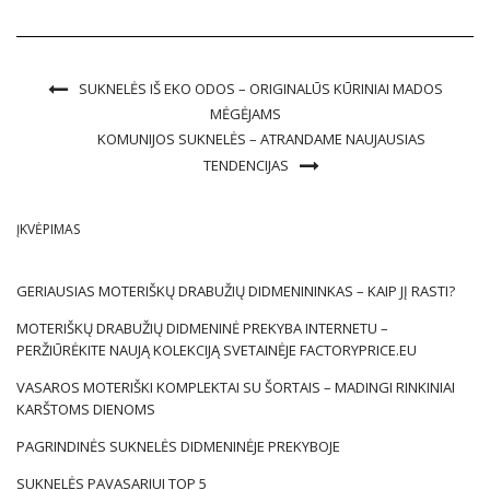
palaidinių modelius galima rasti pagrindinėje kolekcijoje. Tai
paprasti, vienodi stiliai, kurie […]
SUKNELĖS IŠ EKO ODOS – ORIGINALŪS KŪRINIAI MADOS
MĖGĖJAMS
KOMUNIJOS SUKNELĖS – ATRANDAME NAUJAUSIAS
TENDENCIJAS
ĮKVĖPIMAS
GERIAUSIAS MOTERIŠKŲ DRABUŽIŲ DIDMENININKAS – KAIP JĮ RASTI?
MOTERIŠKŲ DRABUŽIŲ DIDMENINĖ PREKYBA INTERNETU –
PERŽIŪRĖKITE NAUJĄ KOLEKCIJĄ SVETAINĖJE FACTORYPRICE.EU
VASAROS MOTERIŠKI KOMPLEKTAI SU ŠORTAIS – MADINGI RINKINIAI
KARŠTOMS DIENOMS
PAGRINDINĖS SUKNELĖS DIDMENINĖJE PREKYBOJE
SUKNELĖS PAVASARIUI TOP 5