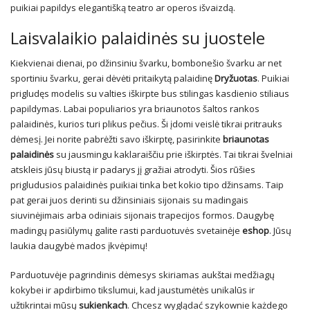
puikiai papildys elegantišką teatro ar operos išvaizdą.
Laisvalaikio palaidinės su juostele
Kiekvienai dienai, po džinsiniu švarku, bombonešio švarku ar net
sportiniu švarku, gerai dėvėti pritaikytą palaidinę
Dryžuotas
. Puikiai
prigludęs modelis su valties iškirpte bus stilingas kasdienio stiliaus
papildymas. Labai populiarios yra briaunotos šaltos rankos
palaidinės, kurios turi plikus pečius. Ši įdomi veislė tikrai pritrauks
dėmesį. Jei norite pabrėžti savo iškirptę, pasirinkite
briaunotas
palaidinės
su jausmingu kaklaraiščiu prie iškirptės. Tai tikrai švelniai
atskleis jūsų biustą ir padarys jį gražiai atrodyti. Šios rūšies
prigludusios palaidinės puikiai tinka bet kokio tipo džinsams. Taip
pat gerai juos derinti su džinsiniais sijonais su madingais
siuvinėjimais arba odiniais sijonais trapecijos formos. Daugybę
madingų pasiūlymų galite rasti parduotuvės svetainėje
eshop
. Jūsų
laukia daugybė mados įkvėpimų!
Parduotuvėje pagrindinis dėmesys skiriamas aukštai medžiagų
kokybei ir apdirbimo tikslumui, kad jaustumėtės unikalūs ir
užtikrintai mūsų
sukienkach
. Chcesz wyglądać szykownie każdego