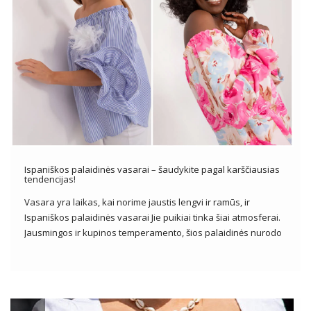
Ispaniškos palaidinės vasarai – šaudykite pagal karščiausias
tendencijas!
Vasara yra laikas, kai norime jaustis lengvi ir ramūs, ir
Ispaniškos palaidinės vasarai Jie puikiai tinka šiai atmosferai.
Jausmingos ir kupinos temperamento, šios palaidinės nurodo
tradicinius ispaniškus drabužius, suteikdamos nepakartojamo
žavesio ir elegancijos mūsų vasaros išvaizdai. Jiems dažnai
būdinga nėrinių ar susiėmę iškirptė, pūstos rankovės […]