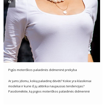
Pigūs moteriškos palaidinės didmeninė prekyba
Ar jums įdomu, kokią palaidinę dėvėti? Kokie yra klasikiniai
modeliai ir kurie iš jų atitinka naujausias tendencijas?
Pasidomėkite, ką pigios moteriškos palaidinės didmeninė
prekyba FactoryPrice.eu turi savo asortimente. Klasikinės
moteriškos palaidinės Universalus, nesenstančius moteriškų