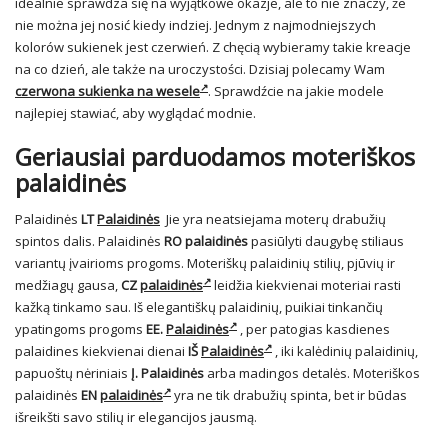
idealnie sprawdza się na wyjątkowe okazje, ale to nie znaczy, że
nie można jej nosić kiedy indziej. Jednym z najmodniejszych
kolorów sukienek jest czerwień. Z chęcią wybieramy takie kreacje
na co dzień, ale także na uroczystości. Dzisiaj polecamy Wam
czerwona sukienka na wesele
. Sprawdźcie na jakie modele
najlepiej stawiać, aby wyglądać modnie.
Geriausiai parduodamos moteriškos
palaidinės
Palaidinės
LT
Palaidinės
Jie yra neatsiejama moterų drabužių
spintos dalis. Palaidinės
RO
palaidinės
pasiūlyti daugybę stiliaus
variantų įvairioms progoms. Moteriškų palaidinių stilių, pjūvių ir
medžiagų gausa,
CZ
palaidinės
leidžia kiekvienai moteriai rasti
kažką tinkamo sau. Iš elegantiškų palaidinių, puikiai tinkančių
ypatingoms progoms
EE.
Palaidinės
, per patogias kasdienes
palaidines kiekvienai dienai
IŠ
Palaidinės
, iki kalėdinių palaidinių,
papuoštų nėriniais
Į.
Palaidinės
arba madingos detalės. Moteriškos
palaidinės
EN
palaidinės
yra ne tik drabužių spinta, bet ir būdas
išreikšti savo stilių ir elegancijos jausmą.