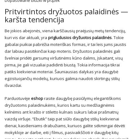
Dopasowane bluzki w prążek
Pritvirtintos dryžuotos palaidinės —
karšta tendencija
Be jokios abejonės, viena karščiausių praėjusių metų tendencijų,
kuri vis dar aktuali, yra
prigludusios dryžuotos palaidinės
. Tokie
gabalai puikiai pabrėžia moteriškas formas, ir tai leis jums jaustis
dar labiau pasitikinčiai kaip moteris. Dryžuotos palaidinės gali
švelniai pridėti garsumą viršutinėms kūno dalims, įskaitant, visų
pirma, jie gali vizualiai padidinti biustą. Tokia informacija tikrai
patiks kiekvienai moteriai. Šauniausias dalykas yra daugybė
egzistuojančių modelių, kuriuos galima naudoti skirtingų stilių
išvaizdai.
Parduotuvėje
eshop
rasite daugybę pasiūlymų elegantiškoms
dryžuotoms palaidinukėms, kurios kartu su medžiaginėmis
kelnėmis ant krašto ir stiletto kulnais sukurs labai prašmatnų
vaizdą viršuje. “Ebutik” taip pat siūlo daugybę stilių kiekvienai
dienai, kasdieniams drabužiams, kuriuos galite sėkmingai dėvėti
mokykloje ar darbe, eiti į filmus, pasivaikščioti ir daugybę kitų