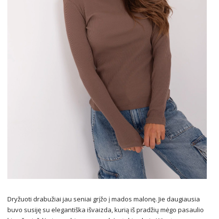
Dryžuoti drabužiai jau seniai grįžo į mados malonę. Jie daugiausia
buvo susiję su elegantiška išvaizda, kurią iš pradžių mėgo pasaulio