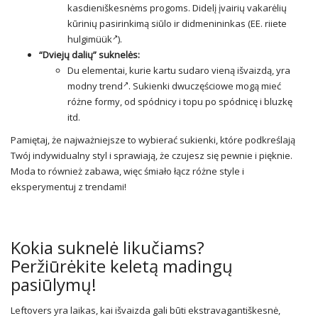
kasdieniškesnėms progoms. Didelį įvairių vakarėlių
kūrinių pasirinkimą siūlo ir didmenininkas (EE.
riiete
hulgimüük
).
“Dviejų dalių” suknelės:
Du elementai, kurie kartu sudaro vieną išvaizdą, yra
modny trend
. Sukienki dwuczęściowe mogą mieć
różne formy, od spódnicy i topu po spódnicę i bluzkę
itd.
Pamiętaj, że najważniejsze to wybierać sukienki, które podkreślają
Twój indywidualny styl i sprawiają, że czujesz się pewnie i pięknie.
Moda to również zabawa, więc śmiało łącz różne style i
eksperymentuj z trendami!
Kokia suknelė likučiams?
Peržiūrėkite keletą madingų
pasiūlymų!
Leftovers yra laikas, kai išvaizda gali būti ekstravagantiškesnė,