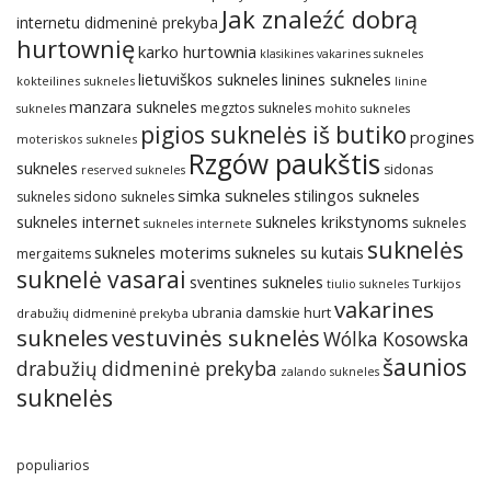
Jak znaleźć dobrą
internetu didmeninė prekyba
hurtownię
karko hurtownia
klasikines vakarines sukneles
lietuviškos sukneles
linines sukneles
kokteilines sukneles
linine
manzara sukneles
megztos sukneles
sukneles
mohito sukneles
pigios suknelės iš butiko
progines
moteriskos sukneles
Rzgów paukštis
sukneles
sidonas
reserved sukneles
simka sukneles
stilingos sukneles
sukneles
sidono sukneles
sukneles internet
sukneles krikstynoms
sukneles
sukneles internete
suknelės
sukneles su kutais
sukneles moterims
mergaitems
suknelė vasarai
sventines sukneles
Turkijos
tiulio sukneles
vakarines
ubrania damskie hurt
drabužių didmeninė prekyba
sukneles
vestuvinės suknelės
Wólka Kosowska
šaunios
drabužių didmeninė prekyba
zalando sukneles
suknelės
populiarios