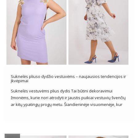
Suknelės pliuso dydžio vestuvėms – naujausios tendencijos ir
įkvėpimai
Suknelės vestuvėms plius dydis Tai būtini dekoravimui
žmonėms, kurie nori atrodyti ir jaustis puikiai vestuvių švenčių
ar kitų ypatingų progų metu. Šiandieninėje visuomenėje, kur
kūno įvairovė vis labiau vertinama, plius dydžio suknelių
pasiūla tampa vis įvairesnė ir patrauklesnė. Įžengdami į
moterų mados pasaulį pilnesnėmis formomis, […]