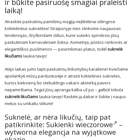
ir būkite pasiruošę smagiai praleisti
laiką!
Atraskite paskutinių pamišimų magiją neįtikėtinai stilingose
kokteilinėse suknelėse! Straipsnyje mes slinkome naujausias
tendencijas, išryškindami stilius, kurie suteiks spindesio jūsų
paskutiniam karnavaliniam šokiui. Asimetrija, pūstos rankovės ar
elegantiškos puošmenos — pasirinkimas platus, todėl
suknelė
likučiams
laukia tavęs!
Atėjo laikas jums tapti paskutinių linksmybių karaliene! Kviečiame
apsilankyti mūsų parduotuvėje ir atrasti kokteilines sukneles,
kurios kiekvieną šio stebuklingo vakaro akimirką pavers
nepamirštama. Tegul jūsų apranga kalba už jus – galbūt tobula
suknelė likučiams
laukia tavęs! Raskite ją dabar ir šokite į naujus
metus su unikaliu stiliumi!
Suknelė, ar nėra likučių, taip pat
patikrinkite:
Sukienki wieczorowe
–
wytworna elegancja na wyjątkowe
okazje.