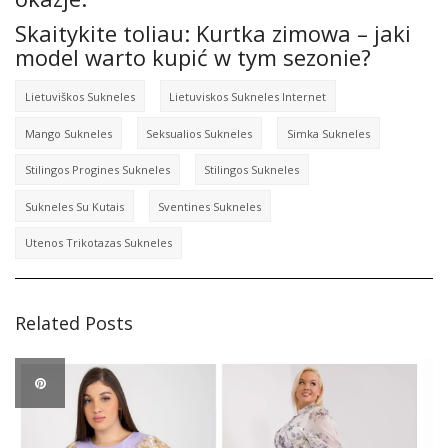
Skaitykite toliau: Kurtka zimowa – jaki
model warto kupić w tym sezonie?
Lietuviškos Sukneles
Lietuviskos Sukneles Internet
Mango Sukneles
Seksualios Sukneles
Simka Sukneles
Stilingos Progines Sukneles
Stilingos Sukneles
Sukneles Su Kutais
Sventines Sukneles
Utenos Trikotazas Sukneles
Related Posts