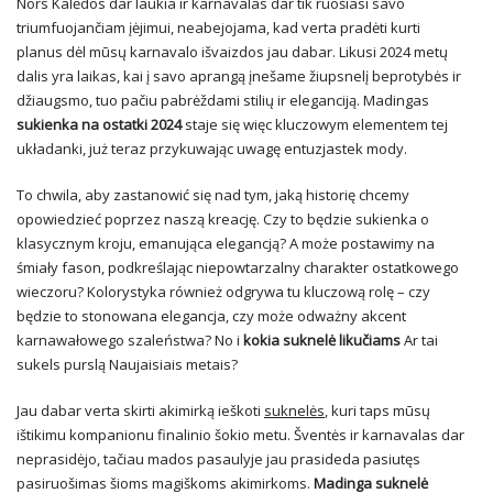
Nors Kalėdos dar laukia ir karnavalas dar tik ruošiasi savo
triumfuojančiam įėjimui, neabejojama, kad verta pradėti kurti
planus dėl mūsų karnavalo išvaizdos jau dabar. Likusi 2024 metų
dalis yra laikas, kai į savo aprangą įnešame žiupsnelį beprotybės ir
džiaugsmo, tuo pačiu pabrėždami stilių ir eleganciją. Madingas
sukienka na ostatki 2024
staje się więc kluczowym elementem tej
układanki, już teraz przykuwając uwagę entuzjastek mody.
To chwila, aby zastanowić się nad tym, jaką historię chcemy
opowiedzieć poprzez naszą kreację. Czy to będzie sukienka o
klasycznym kroju, emanująca elegancją? A może postawimy na
śmiały fason, podkreślając niepowtarzalny charakter ostatkowego
wieczoru? Kolorystyka również odgrywa tu kluczową rolę – czy
będzie to stonowana elegancja, czy może odważny akcent
karnawałowego szaleństwa? No i
kokia suknelė likučiams
Ar tai
sukels purslą Naujaisiais metais?
Jau dabar verta skirti akimirką ieškoti
suknelės
, kuri taps mūsų
ištikimu kompanionu finalinio šokio metu. Šventės ir karnavalas dar
neprasidėjo, tačiau mados pasaulyje jau prasideda pasiutęs
pasiruošimas šioms magiškoms akimirkoms.
Madinga suknelė