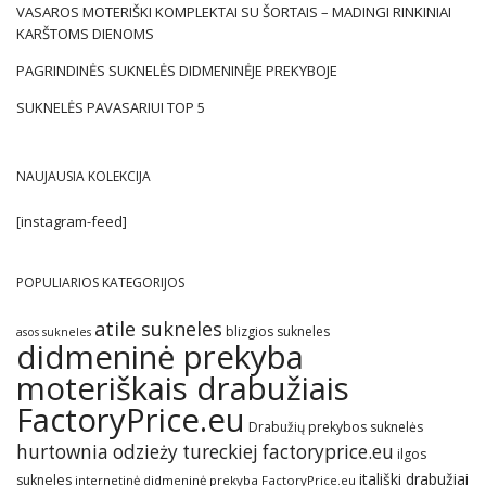
VASAROS MOTERIŠKI KOMPLEKTAI SU ŠORTAIS – MADINGI RINKINIAI
KARŠTOMS DIENOMS
PAGRINDINĖS SUKNELĖS DIDMENINĖJE PREKYBOJE
SUKNELĖS PAVASARIUI TOP 5
NAUJAUSIA KOLEKCIJA
[instagram-feed]
POPULIARIOS KATEGORIJOS
atile sukneles
blizgios sukneles
asos sukneles
didmeninė prekyba
moteriškais drabužiais
FactoryPrice.eu
Drabužių prekybos suknelės
hurtownia odzieży tureckiej factoryprice.eu
ilgos
itališki drabužiai
sukneles
internetinė didmeninė prekyba FactoryPrice.eu