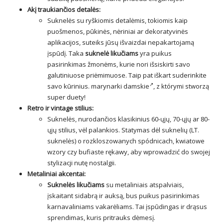
Akį traukiančios detalės:
Suknelės su ryškiomis detalėmis, tokiomis kaip
puošmenos, pūkinės, nėriniai ar dekoratyvinės
aplikacijos, suteiks jūsų išvaizdai nepakartojamą
įspūdį. Taka
suknelė likučiams
yra puikus
pasirinkimas žmonėms, kurie nori išsiskirti savo
galutiniuose priėmimuose. Taip pat iškart suderinkite
savo kūrinius.
marynarki damskie
, z którymi stworzą
super duety!
Retro ir vintage stilius:
Suknelės, nurodančios klasikinius 60-ųjų, 70-ųjų ar 80-
ųjų stilius, vėl palankios. Statymas dėl suknelių (LT.
suknelės
) o rozkloszowanych spódnicach, kwiatowe
wzory czy bufiaste rękawy, aby wprowadzić do swojej
stylizacji nutę nostalgii.
Metaliniai akcentai:
Suknelės likučiams
su metaliniais atspalviais,
įskaitant sidabrą ir auksą, bus puikus pasirinkimas
karnavaliniams vakarėliams. Tai įspūdingas ir drąsus
sprendimas, kuris pritrauks dėmesį.