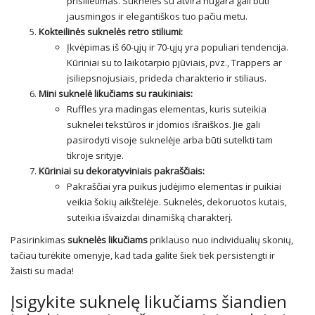
prisilietimas. Suknelės su atvira nugara gali būti
jausmingos ir elegantiškos tuo pačiu metu.
Kokteilinės suknelės retro stiliumi:
Įkvėpimas iš 60-ųjų ir 70-ųjų yra populiari tendencija.
Kūriniai su to laikotarpio pjūviais, pvz., Trappers ar
įsiliepsnojusiais, prideda charakterio ir stiliaus.
Mini suknelė likučiams su raukiniais:
Ruffles yra madingas elementas, kuris suteikia
suknelei tekstūros ir įdomios išraiškos. Jie gali
pasirodyti visoje suknelėje arba būti sutelkti tam
tikroje srityje.
Kūriniai su dekoratyviniais pakraščiais:
Pakraščiai yra puikus judėjimo elementas ir puikiai
veikia šokių aikštelėje. Suknelės, dekoruotos kutais,
suteikia išvaizdai dinamišką charakterį.
Pasirinkimas
suknelės likučiams
priklauso nuo individualių skonių,
tačiau turėkite omenyje, kad tada galite šiek tiek persistengti ir
žaisti su mada!
Įsigykite suknelę likučiams šiandien