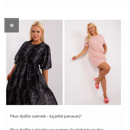
populiariu dizainerių kolekcijų motyvu ir mėgstamiausiu
daugelio madų pasirinkimu visame pasaulyje. Šiame
straipsnyje mes atidžiau pažvelgsime į leopardo […]
Plius dydžio suknelė – ką pirkti pavasarį?
Plius dydžio suknelės yra esminis šiuolaikinės mados