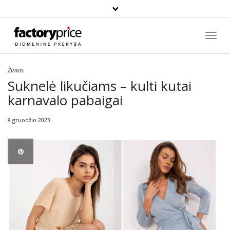
Paieška
Toggl
Navig
Žinios
Suknelė likučiams – kulti kutai
karnavalo pabaigai
8 gruodžio 2023