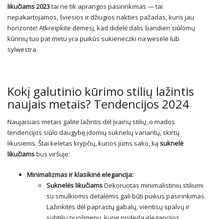
likučiams
2023
tai ne tik aprangos pasirinkimas — tai
nepakartojamos, šviesios ir džiugios nakties pažadas, kuris jau
horizonte! Atkreipkite dėmesį, kad didelė dalis šiandien siūlomų
kūrinių tuo pat metu yra puikūs sukieneczki na wesele lub
sylwestra.
Kokį galutinio kūrimo stilių lažintis
naujais metais? Tendencijos 2024
Naujaisiais metais galite lažintis dėl įvairių stilių, o mados
tendencijos siūlo daugybę įdomių suknelių variantų, skirtų
likusiems. Štai keletas krypčių, kurios jums sako, ką
suknelė
likučiams
bus viršuje:
Minimalizmas ir klasikinė elegancija:
Suknelės likučiams
Dekoruotas minimalistiniu stiliumi
su smulkiomis detalėmis gali būti puikus pasirinkimas.
Lažinkitės dėl paprastų gabalų, vientisų spalvų ir
subtilių puošmenų, kurie prideda elegancijos.