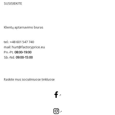
SUSISIEKITE
Klientų aptarnavimo biuras
tel.:
+48 601 547 740
mail:
hurt@factoryprice.eu
Pn.-Pt.
08:00-19:00
Sb.-Nd.
09:00-15:00
Raskite mus socialiniuose tinkluose