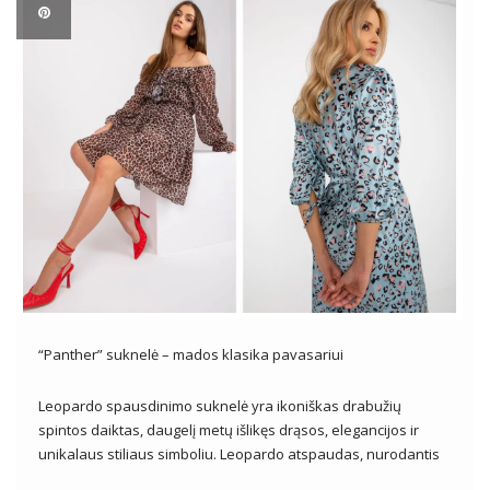
“Panther” suknelė – mados klasika pavasariui
Leopardo spausdinimo suknelė yra ikoniškas drabužių
spintos daiktas, daugelį metų išlikęs drąsos, elegancijos ir
unikalaus stiliaus simboliu. Leopardo atspaudas, nurodantis
gamtos laukinumą, užkariauja mados pasaulį, tampa visada