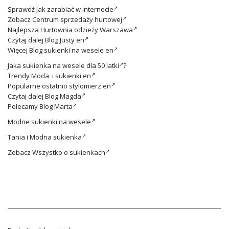
Sprawdź
Jak zarabiać w internecie
Zobacz
Centrum sprzedaży hurtowej
Najlepsza
Hurtownia odzieży Warszawa
Czytaj dalej
Blog Justy en
Więcej
Blog sukienki na wesele en
Jaka
sukienka na wesele dla 50 latki
?
Trendy
Moda i sukienki en
Popularne ostatnio
stylomierz en
Czytaj dalej
Blog Magda
Polecamy
Blog Marta
Modne
sukienki na wesele
Tania i
Modna sukienka
Zobacz
Wszystko o sukienkach