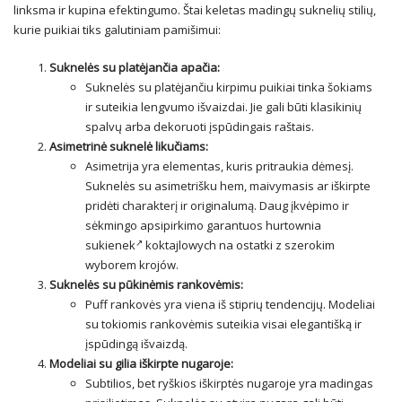
linksma ir kupina efektingumo. Štai keletas madingų suknelių stilių,
kurie puikiai tiks galutiniam pamišimui:
Suknelės su platėjančia apačia:
Suknelės su platėjančiu kirpimu puikiai tinka šokiams
ir suteikia lengvumo išvaizdai. Jie gali būti klasikinių
spalvų arba dekoruoti įspūdingais raštais.
Asimetrinė suknelė likučiams:
Asimetrija yra elementas, kuris pritraukia dėmesį.
Suknelės su asimetrišku hem, maivymasis ar iškirpte
pridėti charakterį ir originalumą. Daug įkvėpimo ir
sėkmingo apsipirkimo garantuos
hurtownia
sukienek
koktajlowych na ostatki z szerokim
wyborem krojów.
Suknelės su pūkinėmis rankovėmis:
Puff rankovės yra viena iš stiprių tendencijų. Modeliai
su tokiomis rankovėmis suteikia visai elegantišką ir
įspūdingą išvaizdą.
Modeliai su gilia iškirpte nugaroje:
Subtilios, bet ryškios iškirptės nugaroje yra madingas