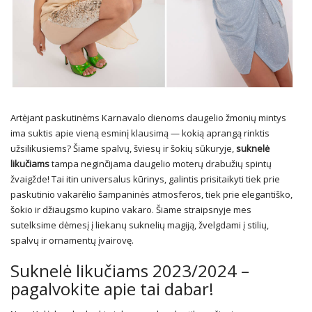
Artėjant paskutinėms Karnavalo dienoms daugelio žmonių mintys
ima suktis apie vieną esminį klausimą — kokią aprangą rinktis
užsilikusiems? Šiame spalvų, šviesų ir šokių sūkuryje,
suknelė
likučiams
tampa neginčijama daugelio moterų drabužių spintų
žvaigžde! Tai itin universalus kūrinys, galintis prisitaikyti tiek prie
paskutinio vakarėlio šampaninės atmosferos, tiek prie elegantiško,
šokio ir džiaugsmo kupino vakaro. Šiame straipsnyje mes
sutelksime dėmesį į liekanų suknelių magiją, žvelgdami į stilių,
spalvų ir ornamentų įvairovę.
Suknelė likučiams 2023/2024 –
pagalvokite apie tai dabar!