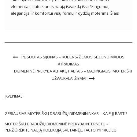
elementas, suteikiantis naują išvaizdą išraiškingumui,
elegancijai ir komfortui visų formų ir dydžių moterims. Šiais
laikais plius dydžio mada vystosi tokiu tempu, kokio trūko
ankstesniais dešimtmečiais, pabrėžiant teigiamą kūno
priėmimo ir saviraiškos žinią per drabužius. Plius dydis
suknelė siūlo […]
PLISUOTAS SIJONAS – RUDENS/ŽIEMOS SEZONO MADOS
ATRADIMAS
DIDMENINĖ PREKYBA ALPAKŲ PALTAIS – MADINGIAUSI MOTERIŠKI
UŽVALKALAI ŽIEMAI
ĮKVĖPIMAS
GERIAUSIAS MOTERIŠKŲ DRABUŽIŲ DIDMENININKAS – KAIP JĮ RASTI?
MOTERIŠKŲ DRABUŽIŲ DIDMENINĖ PREKYBA INTERNETU –
PERŽIŪRĖKITE NAUJĄ KOLEKCIJĄ SVETAINĖJE FACTORYPRICE.EU