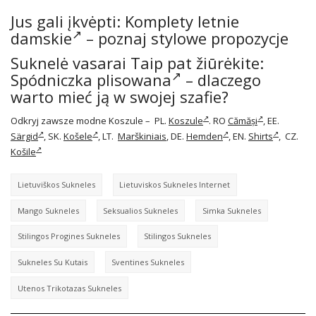
Jus gali įkvėpti:
Komplety letnie
damskie
– poznaj stylowe propozycje
Suknelė vasarai Taip pat žiūrėkite:
Spódniczka plisowana
– dlaczego
warto mieć ją w swojej szafie?
Odkryj zawsze modne Koszule – PL.
Koszule
. RO
Cămăși
, EE.
Särgid
, SK.
Košele
, LT.
Marškiniais
, DE.
Hemden
, EN.
Shirts
, CZ.
Košile
Lietuviškos Sukneles
Lietuviskos Sukneles Internet
Mango Sukneles
Seksualios Sukneles
Simka Sukneles
Stilingos Progines Sukneles
Stilingos Sukneles
Sukneles Su Kutais
Sventines Sukneles
Utenos Trikotazas Sukneles