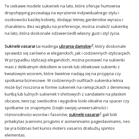
Te ciekawe modele sukienek na lato, które oferuje hurtownia
dropshipping pozwalają na wyrażenie indywidualnego stylu i
osobowości każdej kobiety, dodając letniej garderobie wyrazu i
charakteru. Bez względu na preferencje, można znaleźć sukienkę
na lato, która doskonale odzwierciedli własny gust i styl życia.
Suknelė vasarai
tai madinga
ubrania damskie
, który doskonale
sprawdzi się zarówno w eleganckich, jak i codziennych stylizacjach.
W przypadku stylizacji eleganckich, można postawić na sukienki
maxi z delikatnym dekoltem w serek lub ołówkowe sukienki z
kwiatowym wzorem, które świetnie nadają się na przyjęcia czy
spotkania biznesowe. W codziennych outfitach sukienka letnia
może być noszona w formie sukienek na ramiączkach z denimową
kurtką lub luźnych sukienek t-shirtowych z sandałami na płaskim
obcasie, tworząc swobodne i wygodne looki idealne na spacer czy
spotkanie ze znajomymi. Dzięki swojej uniwersalności i
różnorodności wzorów i fasonów,
suknelė vasarai
gali būti
pritaikytas įvairioms progoms ir asmeniniams pageidavimams, nes
tai yra būtinas bet kurios moters vasaros drabužių spintos
elementas.