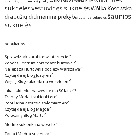
ubrania damskie hurt
drabužių didmeninė prekyba
sukneles
vestuvinės suknelės
Wólka Kosowska
šaunios
drabužių didmeninė prekyba
zalando sukneles
suknelės
populiarios
Sprawdź
Jak zarabiać w internecie
Zobacz
Centrum sprzedaży hurtowej
Najlepsza
Hurtownia odzieży Warszawa
Czytaj dalej
Blog Justy en
Więcej
Blog sukienki na wesele en
Jaka
sukienka na wesele dla 50 latki
?
Trendy
Moda i sukienki en
Popularne ostatnio
stylomierz en
Czytaj dalej
Blog Magda
Polecamy
Blog Marta
Modne
sukienki na wesele
Tania i
Modna sukienka