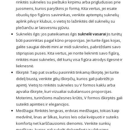
rinkitės sukneles su pieštuko kirpimu arba prigludusias prie
juosmens, kurios paryškins jo formą. Kita vertus, jei esate
obuolių tipo figūros savininkas, venkite aptemptų suknelių
aplink pilvą ir klubus, o vietoj to lažinkitės dėl suknelių su
plečiančiu ar laisvesniu pjūviu.
Suknelės ilgis: jos pateikiamas ilgis
suknelė vasarai
Jis turėtų
būti pasirinktas pagal kūno proporcijas. Jei turite ilgas kojas,
galite saugiai dėvėti mini ar midi sukneles, pabrėždami savo
stipriąsias puses. Kita vertus, jei norite liekninti savo figūrą,
rinkitės maxi sukneles, dėl kurių visa figūra atrodys ilgesnė ir
lieknesnė.
Iškirptė: Taip pat svarbu pasirinkti tinkamą iškirptę. Jei turite
didelį biustą, venkite gilių iškirpčių, kurios gali pabrėžti jo
apimtį. Vietoj to rinkitės sukneles su V formos kaklu arba
apvalia iškirpte, kuri vizualiai subalansuos proporcijas.
Moterims, turinčioms mažesnes krūtis, V formos iškirptės gali
suteikti apimties ir elegancijos.
Medžiaga: Rinkitės lengvas, erdvias medžiagas, tokias kaip
medvilnė, linas ar šilkas, kurios leis odai kvėpuoti ir suteiks
komfortą net karščiausiomis dienomis. Venkite sunkių
medžiagų, kurios gali sukelti diskomfortą ir uždusimo