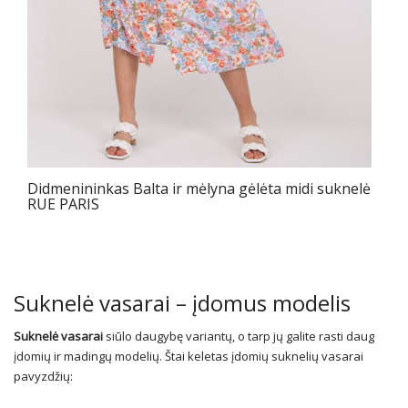
Didmenininkas Balta ir mėlyna gėlėta midi suknelė
RUE PARIS
Suknelė vasarai – įdomus modelis
Suknelė vasarai
siūlo daugybę variantų, o tarp jų galite rasti daug
įdomių ir madingų modelių. Štai keletas įdomių suknelių vasarai
pavyzdžių: