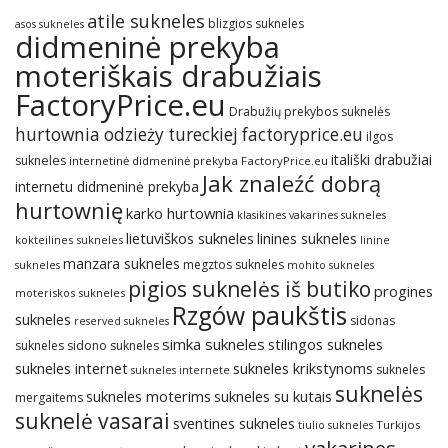
atile sukneles
blizgios sukneles
asos sukneles
didmeninė prekyba
moteriškais drabužiais
FactoryPrice.eu
Drabužių prekybos suknelės
hurtownia odzieży tureckiej factoryprice.eu
ilgos
itališki drabužiai
sukneles
internetinė didmeninė prekyba FactoryPrice.eu
Jak znaleźć dobrą
internetu didmeninė prekyba
hurtownię
karko hurtownia
klasikines vakarines sukneles
lietuviškos sukneles
linines sukneles
kokteilines sukneles
linine
manzara sukneles
megztos sukneles
sukneles
mohito sukneles
pigios suknelės iš butiko
progines
moteriskos sukneles
Rzgów paukštis
sukneles
sidonas
reserved sukneles
simka sukneles
stilingos sukneles
sukneles
sidono sukneles
sukneles internet
sukneles krikstynoms
sukneles
sukneles internete
suknelės
sukneles su kutais
sukneles moterims
mergaitems
suknelė vasarai
sventines sukneles
Turkijos
tiulio sukneles
vakarines