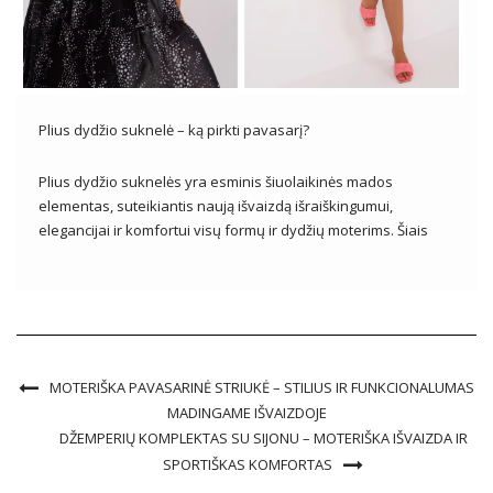
Plius dydžio suknelė – ką pirkti pavasarį?
Plius dydžio suknelės yra esminis šiuolaikinės mados
elementas, suteikiantis naują išvaizdą išraiškingumui,
elegancijai ir komfortui visų formų ir dydžių moterims. Šiais
laikais plius dydžio mada vystosi tokiu tempu, kokio trūko
ankstesniais dešimtmečiais, pabrėžiant teigiamą kūno
priėmimo ir saviraiškos žinią per drabužius. Plius dydis
suknelė siūlo […]
MOTERIŠKA PAVASARINĖ STRIUKĖ – STILIUS IR FUNKCIONALUMAS
MADINGAME IŠVAIZDOJE
DŽEMPERIŲ KOMPLEKTAS SU SIJONU – MOTERIŠKA IŠVAIZDA IR
SPORTIŠKAS KOMFORTAS