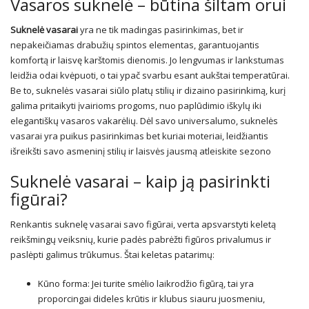
Vasaros suknelė – būtina šiltam orui
Suknelė vasarai
yra ne tik madingas pasirinkimas, bet ir
nepakeičiamas drabužių spintos elementas, garantuojantis
komfortą ir laisvę karštomis dienomis. Jo lengvumas ir lankstumas
leidžia odai kvėpuoti, o tai ypač svarbu esant aukštai temperatūrai.
Be to, suknelės vasarai siūlo platų stilių ir dizaino pasirinkimą, kurį
galima pritaikyti įvairioms progoms, nuo paplūdimio iškylų iki
elegantiškų vasaros vakarėlių. Dėl savo universalumo, suknelės
vasarai yra puikus pasirinkimas bet kuriai moteriai, leidžiantis
išreikšti savo asmeninį stilių ir laisvės jausmą atleiskite sezono
Suknelė vasarai – kaip ją pasirinkti
figūrai?
Renkantis suknelę vasarai savo figūrai, verta apsvarstyti keletą
reikšmingų veiksnių, kurie padės pabrėžti figūros privalumus ir
paslėpti galimus trūkumus. Štai keletas patarimų:
Kūno forma: Jei turite smėlio laikrodžio figūrą, tai yra
proporcingai dideles krūtis ir klubus siauru juosmeniu,