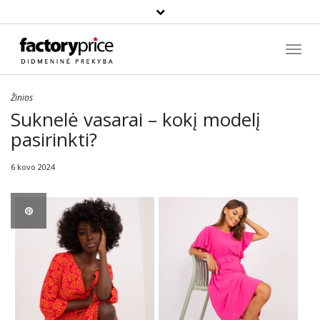
Paieška
Toggl
Navig
Žinios
Suknelė vasarai – kokį modelį
pasirinkti?
6 kovo 2024