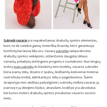
Suknelė vasarai
yra nepakeičiamas drabužių spintos elementas,
kuris ne tik suteikia gaivią, moterišką išvaizdą, bet ir garantuoja
komfortą bei laisvę šiltu oru. Vasarą
suknelės
tampa tikromis
drabužių spintos veikėjomis, siūlančiomis daugybę stiliaus
variantų, pritaikytų skirtingoms progoms ir nuotaikoms. Nuo lengvų,
erdvių
maxi suknelių
iki klasikinių mini modelių, vasaros suknelės
būna įvairių stilių, dizaino ir spalvų, leidžiančių kiekvienai moteriai
rasti tobulą modelį, atitinkantį jos stilių ir pageidavimus. Šiame
straipsnyje mes atidžiau pažvelgsime į suknelių reiškinį vasarai, jų
įvairovę ir jų dėvėjimo būdus, atrasdami, kodėl jie yra absoliutus
bet kurios moters drabužių spintos privalumas vasaros sezono
metu.