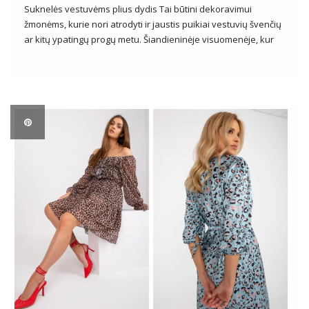
Suknelės vestuvėms plius dydis Tai būtini dekoravimui
žmonėms, kurie nori atrodyti ir jaustis puikiai vestuvių švenčių
ar kitų ypatingų progų metu. Šiandieninėje visuomenėje, kur
kūno įvairovė vis labiau vertinama, plius dydžio suknelių
pasiūla tampa vis įvairesnė ir patrauklesnė. Įžengdami į
moterų mados pasaulį pilnesnėmis formomis, […]