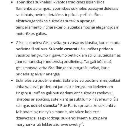
Ispaniškos suknelės: Įkvėptos tradicinės ispaniškos
flamenko aprangos, ispaniškos suknelės pasižymi dideliais
raukiniais, nėrinių detalėmis ir plikais pečiais. Šios
ekstravagantiškos suknelės suteikia aprangai
temperamento ir charakterio, suteikdamos jai elegancijos ir
moteriškos galios.
Gėlių suknelės
: Gėlių raštai yra vasaros klasika, kuri niekada
neišeina iš stiliaus.
Suknelė vasarai
Gėlių raštas prideda
vasaros lengvumo ir gaivumo bet kokiam stiliui, suteikdamas
jam romantišką ir moterišką prisilietimą. Tai gali būti maži
gėlių motyvai arba išraiškingesni, atogrąžų raštai, kurie
prideda spalvą ir energiją.
Suknelės su puošmenimis: Suknelės su puošmenimis puikiai
tinka vasarai, pridedant judesio ir lengvumo kiekvienam
žingsniui. Ruffles gali būti dedami ant suknelės rankovių,
iškirptės ar apačios, suteikiant jai subtilumo ir švelnumo. Šis
stilingas
odzież damska
Rue Paris sprawia, że sukienki z
falbanami są nie tylko modne, ale także kobiece i
dziewczęce. Tego rodzaju sukienki świetnie uzupełni
marynarka lub lekkie ażurowe
swetry
.