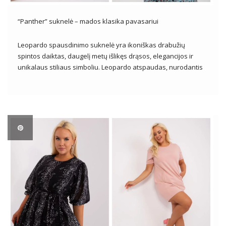
“Panther” suknelė – mados klasika pavasariui
Leopardo spausdinimo suknelė yra ikoniškas drabužių
spintos daiktas, daugelį metų išlikęs drąsos, elegancijos ir
unikalaus stiliaus simboliu. Leopardo atspaudas, nurodantis
gamtos laukinumą, užkariauja mados pasaulį, tampa visada
populiariu dizainerių kolekcijų motyvu ir mėgstamiausiu
daugelio madų pasirinkimu visame pasaulyje. Šiame
straipsnyje mes atidžiau pažvelgsime į leopardo […]