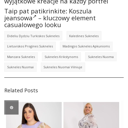
wyjątkowe kreacje na każdy portfel
Taip pat patikrinkite:
Koszula
jeansowa
– kluczowy element
casualowego looku
Dideliu Dydziu Turkiskos Sukneles
Kaledines Sukneles
Lietuviskos Progines Sukneles
Madingos Sukneles Apkunioms
Manzara Sukneles
Sukneles Krikstynoms
Sukneles Nuoma
Sukneles Nuomai
Sukneles Nuomai Vilniuje
Related Posts