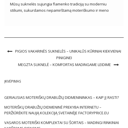
Mūsų suknelės sujungia flamenko tradiciją su moderniu
stiliumi, sukurdamos nepamirštamą moteriškumo ir meno
harmoniją. Pasinerkite į spalvingus raštus, perteikiančius
Ispanijos energiją. Pasirinkite ispanišką suknelę, kad
išreikštumėte savo individualumą per unikalius dizainus ir
nesenstančią klasiką. Pasiruošę gyvenimo šokiui? Ispaniška
[…]
PIGIOS VAKARINĖS SUKNELĖS – UNIKALŪS KŪRINIAI KIEKVIENAI
PINIGINEI
MEGZTA SUKNELĖ – KOMFORTAS MADINGAME LEIDIME
ĮKVĖPIMAS
GERIAUSIAS MOTERIŠKŲ DRABUŽIŲ DIDMENININKAS – KAIP JĮ RASTI?
MOTERIŠKŲ DRABUŽIŲ DIDMENINĖ PREKYBA INTERNETU –
PERŽIŪRĖKITE NAUJĄ KOLEKCIJĄ SVETAINĖJE FACTORYPRICE.EU
VASAROS MOTERIŠKI KOMPLEKTAI SU ŠORTAIS – MADINGI RINKINIAI