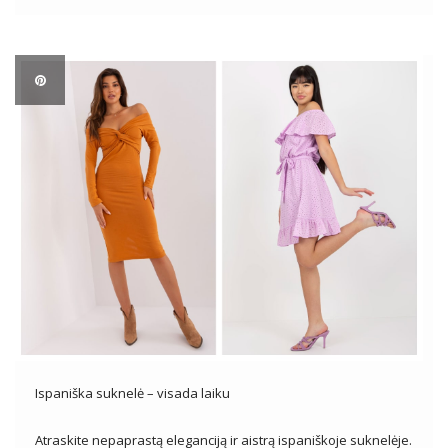
įvaizdžiui kurti, pabrėžiant bet kokios figūros grožį ir
eleganciją. […]
Ispaniška suknelė – visada laiku
Atraskite nepaprastą eleganciją ir aistrą ispaniškoje suknelėje.