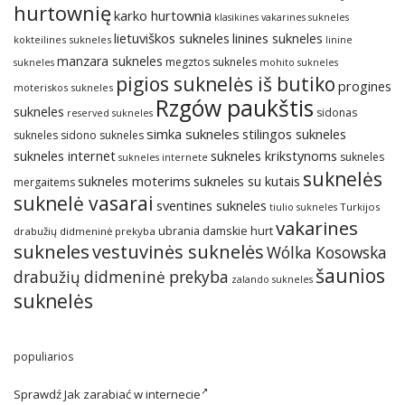
hurtownię
karko hurtownia
klasikines vakarines sukneles
lietuviškos sukneles
linines sukneles
kokteilines sukneles
linine
manzara sukneles
megztos sukneles
sukneles
mohito sukneles
pigios suknelės iš butiko
progines
moteriskos sukneles
Rzgów paukštis
sukneles
sidonas
reserved sukneles
simka sukneles
stilingos sukneles
sukneles
sidono sukneles
sukneles internet
sukneles krikstynoms
sukneles
sukneles internete
suknelės
sukneles su kutais
sukneles moterims
mergaitems
suknelė vasarai
sventines sukneles
Turkijos
tiulio sukneles
vakarines
ubrania damskie hurt
drabužių didmeninė prekyba
sukneles
vestuvinės suknelės
Wólka Kosowska
šaunios
drabužių didmeninė prekyba
zalando sukneles
suknelės
populiarios
Sprawdź
Jak zarabiać w internecie