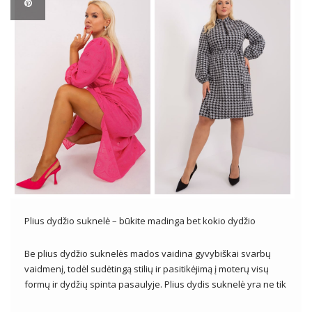
Plius dydžio suknelė – būkite madinga bet kokio dydžio
Be plius dydžio suknelės mados vaidina gyvybiškai svarbų
vaidmenį, todėl sudėtingą stilių ir pasitikėjimą į moterų visų
formų ir dydžių spinta pasaulyje. Plius dydis suknelė yra ne tik
individualaus skonio išraiška, bet ir galingas įrankis madingam