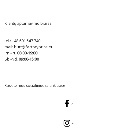
Klientų aptarnavimo biuras
tel.:
+48 601 547 740
mail:
hurt@factoryprice.eu
Pn.-Pt.
08:00-19:00
Sb.-Nd.
09:00-15:00
Raskite mus socialiniuose tinkluose