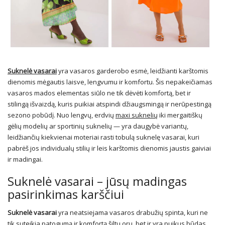
Suknelė vasarai
yra vasaros garderobo esmė, leidžianti karštomis
dienomis mėgautis laisve, lengvumu ir komfortu. Šis nepakeičiamas
vasaros mados elementas siūlo ne tik dėvėti komfortą, bet ir
stilingą išvaizdą, kuris puikiai atspindi džiaugsmingą ir nerūpestingą
sezono pobūdį. Nuo lengvų, erdvių
maxi suknelių
iki mergaitiškų
gėlių modelių ar sportinių suknelių — yra daugybė variantų,
leidžiančių kiekvienai moteriai rasti tobulą suknelę vasarai, kuri
pabrėš jos individualų stilių ir leis karštomis dienomis jaustis gaiviai
ir madingai.
Suknelė vasarai – jūsų madingas
pasirinkimas karščiui
Suknelė vasarai
yra neatsiejama vasaros drabužių spinta, kuri ne
tik suteikia patogumą ir komfortą šiltu oru, bet ir yra puikus būdas