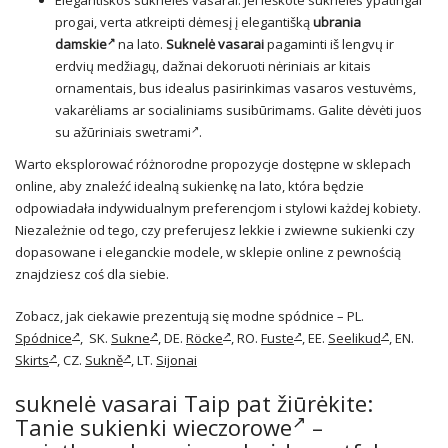
Elegantiškos suknelės vasarai: Jei ieškote suknelės ypatingai
progai, verta atkreipti dėmesį į elegantišką
ubrania
damskie
na lato.
Suknelė vasarai
pagaminti iš lengvų ir
erdvių medžiagų, dažnai dekoruoti nėriniais ar kitais
ornamentais, bus idealus pasirinkimas vasaros vestuvėms,
vakarėliams ar socialiniams susibūrimams. Galite dėvėti juos
su ažūriniais
swetrami
.
Warto eksplorować różnorodne propozycje dostępne w sklepach
online, aby znaleźć idealną sukienkę na lato, która będzie
odpowiadała indywidualnym preferencjom i stylowi każdej kobiety.
Niezależnie od tego, czy preferujesz lekkie i zwiewne sukienki czy
dopasowane i eleganckie modele, w sklepie online z pewnością
znajdziesz coś dla siebie.
Zobacz, jak ciekawie prezentują się modne spódnice – PL.
Spódnice
, SK.
Sukne
, DE.
Röcke
, RO.
Fuste
, EE.
Seelikud
, EN.
Skirts
, CZ.
Sukně
, LT.
Sijonai
suknelė vasarai Taip pat žiūrėkite:
Tanie sukienki wieczorowe
–