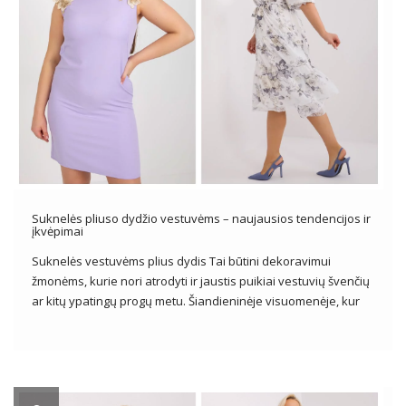
Suknelės pliuso dydžio vestuvėms – naujausios tendencijos ir
įkvėpimai
Suknelės vestuvėms plius dydis Tai būtini dekoravimui
žmonėms, kurie nori atrodyti ir jaustis puikiai vestuvių švenčių
ar kitų ypatingų progų metu. Šiandieninėje visuomenėje, kur
kūno įvairovė vis labiau vertinama, plius dydžio suknelių
pasiūla tampa vis įvairesnė ir patrauklesnė. Įžengdami į
moterų mados pasaulį pilnesnėmis formomis, […]