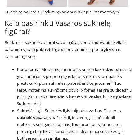
Sukienka na lato z krótkim rękawem w sklepie internetowym
Kaip pasirinkti vasaros suknelę
figūrai?
Renkantis suknelę vasarai savo figūrai, verta vadovautis keliais
patarimais, kaip pabrėžti figūros privalumus ir padaryti visumą
harmoningesnę:
Kūno forma: Moterims, turinčioms smėlio laikrodžio formą, tai
yra, turinčioms proporcingus klubus ir krūtis, puikiai tiks
pieštuku kirptos suknelės, pabrėžiančios juosmenį. Tuo
tarpu moterims, turinčioms obuolio formą, tai yra su didesniu
pilvu, geriau tiks laisvesnio kirpimo suknelės, kurios paslėps
šią kūno dalį.
Suknelės ilgis: Suknelės ilgis taip pat svarbus. Trumpas
suknelė vasarai
, ypač mini ilgio viena, gali būti ideali
moterims su ilgomis kojomis, tuo tarpu toms, kurios nori
pridengti tam tikras kūno dalis, midi ar
maxi suknelės
gali
būti geresnis pasirinkimas.