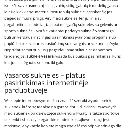
išreikšti savo asmeninį stilių. Įvairių stilių, gabalų ir modelių gausa
leidžia kiekvienai moteriai rasti tobulą suknelę, atitinkančią jos
pageidavimus ir progą. Airy maxi
suknelės
, lengvi ir laisvi
negabaritiniai modeliai, taip pat mergaičių suknelės su gėlėmis ar
sporto suknelės – visi šie variantai padaryti
suknelė vasarai
gali
būti universalus ir stilingas pasirinkimas įvairioms progoms, nuo
paplūdimio iki vasaros susibūrimų su draugais ar vakarinių išvykų.
Nepriklausomai nuo jūsų pageidaujamo stiliaus ar dabartinės
tendencijos,
suknelė vasarai
visada bus puikus pasirinkimas, kuris
leis jums mėgautis sezonu iki galo.
Vasaros suknelės – platus
pasirinkimas internetinėje
parduotuvėje
W sklepie internetowym można znaleźć szeroki wybór letnich
sukienek, które są idealne na gorące dni. Od lekkich i zwiewnych
maxi sukienek po dziewczęce sukienki w kwiaty, a także sportowe
sukienki t-shirt czy eleganckie modele koktajlowe – opcji jest
mnóstwo, aby każda kobieta mogła znaleźć coś odpowiedniego dla