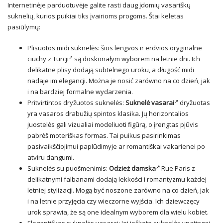
Internetinėje parduotuvėje galite rasti daug įdomių vasariškų
suknelių, kurios puikiai tiks įvairioms progoms. Štai keletas
pasiūlymų:
Plisuotos
midi suknelės
: šios lengvos ir erdvios
oryginalne
ciuchy z Turcji
są doskonałym wyborem na letnie dni. Ich
delikatne plisy dodają subtelnego uroku, a długość midi
nadaje im elegancji. Można je nosić zarówno na co dzień, jak
i na bardziej formalne wydarzenia.
Pritvirtintos dryžuotos suknelės:
Suknelė vasarai
dryžuotas
yra vasaros drabužių spintos klasika. Jų horizontalios
juostelės gali vizualiai modeliuoti figūrą, o įrengtas pjūvis
pabrėš moteriškas formas. Tai puikus pasirinkimas
pasivaikščiojimui paplūdimyje ar romantiškai vakarienei po
atviru dangumi.
Suknelės su puošmenimis:
Odzież damska
Rue Paris z
delikatnymi falbanami dodają lekkości i romantyzmu każdej
letniej stylizacji. Mogą być noszone zarówno na co dzień, jak
i na letnie przyjęcia czy wieczorne wyjścia. Ich dziewczęcy
urok sprawia, że są one idealnym wyborem dla wielu kobiet.