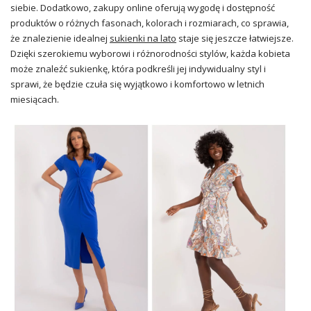
siebie. Dodatkowo, zakupy online oferują wygodę i dostępność
produktów o różnych fasonach, kolorach i rozmiarach, co sprawia,
że znalezienie idealnej
sukienki na lato
staje się jeszcze łatwiejsze.
Dzięki szerokiemu wyborowi i różnorodności stylów, każda kobieta
może znaleźć sukienkę, która podkreśli jej indywidualny styl i
sprawi, że będzie czuła się wyjątkowo i komfortowo w letnich
miesiącach.