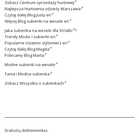
Zobacz
Centrum sprzedaży hurtowej
Najlepsza
Hurtownia odzieży Warszawa
Czytaj dalej
Blog Justy en
Więcej
Blog sukienki na wesele en
Jaka
sukienka na wesele dla 50 latki
?
Trendy
Moda i sukienki en
Popularne ostatnio
stylomierz en
Czytaj dalej
Blog Magda
Polecamy
Blog Marta
Modne
sukienki na wesele
Tania i
Modna sukienka
Zobacz
Wszystko o sukienkach
Drabužių didmenininkas