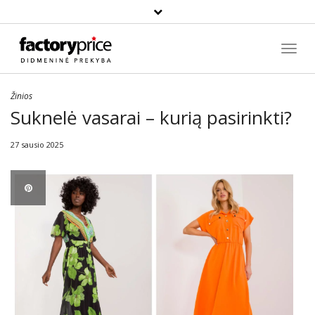
Paieška
Toggl
Navig
Žinios
Suknelė vasarai – kurią pasirinkti?
27 sausio 2025