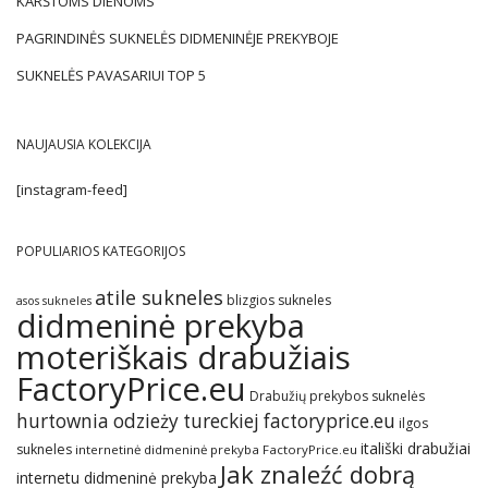
KARŠTOMS DIENOMS
PAGRINDINĖS SUKNELĖS DIDMENINĖJE PREKYBOJE
SUKNELĖS PAVASARIUI TOP 5
NAUJAUSIA KOLEKCIJA
[instagram-feed]
POPULIARIOS KATEGORIJOS
atile sukneles
blizgios sukneles
asos sukneles
didmeninė prekyba
moteriškais drabužiais
FactoryPrice.eu
Drabužių prekybos suknelės
hurtownia odzieży tureckiej factoryprice.eu
ilgos
itališki drabužiai
sukneles
internetinė didmeninė prekyba FactoryPrice.eu
Jak znaleźć dobrą
internetu didmeninė prekyba