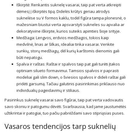
Iškirptė: Renkantis suknelę vasarai, taip pat verta atkreipti
dėmesį į iškirptės tipą. Didelės krūtys geriau atrodys
suknelėse su V formos kaklu, todėl figūra tampa plonesnė, o
mažesniam biustui verta apsvarstyti sukneles su apvalia ar
dekoratyvine iškirpte, kurios suteiks apimties šioje srityje.
Medžiaga: Lengvos, erdvios medžiagos, tokios kaip
medvilnė, linas ar šilkas, idealiai tinka vasarai. Venkite
sunkių, storų medžiagų, dėl kurių karštomis dienomis gali
būti nepatogu.
Spalva ir raštas: Raštai ir spalvos taip pat gali turėti įtakos
optiniam silueto formavimui. Tamsios spalvos ir paprasti
modeliai gali slim down, o šviesios spalvos ir dideli raštai gali
pridėti garsumą. Tačiau galutinis pasirinkimas priklauso nuo
individualių pageidavimų ir stiliaus.
Pasirinkus suknelę vasarai savo figūrai, taip pat verta vadovautis
savo skoniu ir patogumu dėvėti. Svarbiausia, kad jame jaustumėtės
užtikrintai ir patogiai, tuo pačiu pabrėždami savo stipriąsias puses.
Vasaros tendencijos tarp suknelių