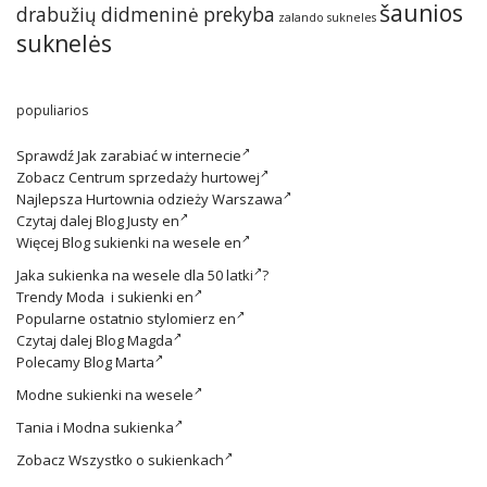
šaunios
drabužių didmeninė prekyba
zalando sukneles
suknelės
populiarios
Sprawdź
Jak zarabiać w internecie
Zobacz
Centrum sprzedaży hurtowej
Najlepsza
Hurtownia odzieży Warszawa
Czytaj dalej
Blog Justy en
Więcej
Blog sukienki na wesele en
Jaka
sukienka na wesele dla 50 latki
?
Trendy
Moda i sukienki en
Popularne ostatnio
stylomierz en
Czytaj dalej
Blog Magda
Polecamy
Blog Marta
Modne
sukienki na wesele
Tania i
Modna sukienka
Zobacz
Wszystko o sukienkach