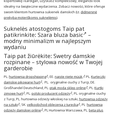
kopertówkę i kardigan, uzyskasz kompleksowy, elegancki look
idealny na świąteczne wydarzenia. Zobacz nowości, które oferuje
swoim klientom hurtownia sukienek damskich (Lt.
didmeninė
prekyba moteriškomis suknelėmis
).
Suknelės atostogoms Taip pat
patikrinkite:
Szara bluza basic
–
modny minimalizm w najlepszym
wydaniu
Taip pat žiūrėkite: Swetry damskie
rozpinane – stylowa nowość w Twojej
garderobie
PL.
hurtownia dropshipping
, EE.
naiste riiete müük,
PL.
Kurteczki
damskie pikowane hurt
, PL. oryginalne ciuchy z Turcji, DE.
Großhandel Deutschland, PL.
ptak moda sklep online
, PL.
Kurtki
zimowe hurt
, PL.
polski producent odzieży
, PL. oryginalne ciuchy
z Turcji, PL. hurtownia odzieży włoskiej na sztuki,
hurtownia odzieży
na sztuki
, SK.
velkoobchod oblecenia z turecka
, PL
hurtownia
odzieży damskiej online
, PL Hurtownia Warszawa, PL.
beta plus