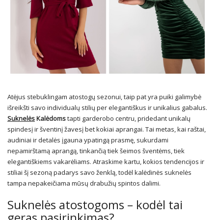
Atėjus stebuklingam atostogų sezonui, taip pat yra puiki galimybė
išreikšti savo individualų stilių per elegantiškus ir unikalius gabalus.
Suknelės
Kalėdoms
tapti garderobo centru, pridedant unikalų
spindesį ir šventinį žavesį bet kokiai aprangai. Tai metas, kai raštai,
audiniai ir detalės įgauna ypatingą prasmę, sukurdami
nepamirštamą aprangą, tinkančią tiek šeimos šventėms, tiek
elegantiškiems vakarėliams. Atraskime kartu, kokios tendencijos ir
stiliai šį sezoną padarys savo ženklą, todėl kalėdinės suknelės
tampa nepakeičiama mūsų drabužių spintos dalimi.
Suknelės atostogoms – kodėl tai
geras pasirinkimas?