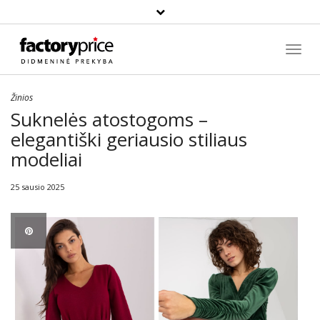
Paieška
Toggl
Navig
Žinios
Suknelės atostogoms –
elegantiški geriausio stiliaus
modeliai
25 sausio 2025