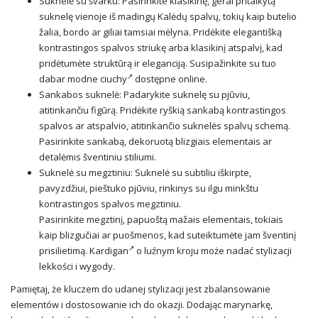
Suknelė su švarku: Pasirinkite klasikinę, gerai pritaikytą
suknelę vienoje iš madingų Kalėdų spalvų, tokių kaip butelio
žalia, bordo ar giliai tamsiai mėlyna. Pridėkite elegantišką
kontrastingos spalvos striukę arba klasikinį atspalvį, kad
pridėtumėte struktūrą ir eleganciją. Susipažinkite su tuo
dabar
modne ciuchy
dostępne online.
Sankabos suknelė: Padarykite suknelę su pjūviu,
atitinkančiu figūrą. Pridėkite ryškią sankabą kontrastingos
spalvos ar atspalvio, atitinkančio suknelės spalvų schemą.
Pasirinkite sankabą, dekoruotą blizgiais elementais ar
detalėmis šventiniu stiliumi.
Suknelė su megztiniu: Suknelė su subtiliu iškirpte,
pavyzdžiui, pieštuko pjūviu, rinkinys su ilgu minkštu
kontrastingos spalvos megztiniu.
Pasirinkite megztinį, papuoštą mažais elementais, tokiais
kaip blizgučiai ar puošmenos, kad suteiktumėte jam šventinį
prisilietimą.
Kardigan
o luźnym kroju może nadać stylizacji
lekkości i wygody.
Pamiętaj, że kluczem do udanej stylizacji jest zbalansowanie
elementów i dostosowanie ich do okazji. Dodając marynarkę,