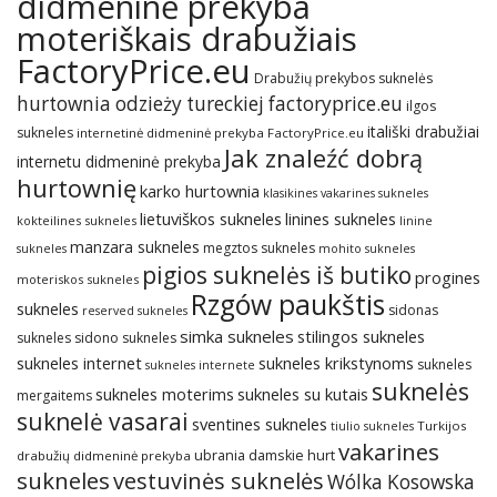
didmeninė prekyba
moteriškais drabužiais
FactoryPrice.eu
Drabužių prekybos suknelės
hurtownia odzieży tureckiej factoryprice.eu
ilgos
itališki drabužiai
sukneles
internetinė didmeninė prekyba FactoryPrice.eu
Jak znaleźć dobrą
internetu didmeninė prekyba
hurtownię
karko hurtownia
klasikines vakarines sukneles
lietuviškos sukneles
linines sukneles
kokteilines sukneles
linine
manzara sukneles
megztos sukneles
sukneles
mohito sukneles
pigios suknelės iš butiko
progines
moteriskos sukneles
Rzgów paukštis
sukneles
sidonas
reserved sukneles
simka sukneles
stilingos sukneles
sukneles
sidono sukneles
sukneles internet
sukneles krikstynoms
sukneles
sukneles internete
suknelės
sukneles su kutais
sukneles moterims
mergaitems
suknelė vasarai
sventines sukneles
Turkijos
tiulio sukneles
vakarines
ubrania damskie hurt
drabužių didmeninė prekyba
sukneles
vestuvinės suknelės
Wólka Kosowska