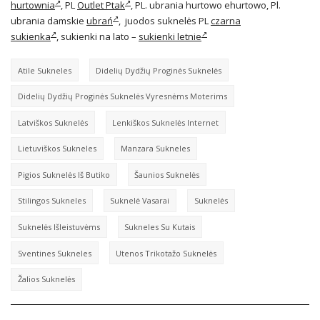
hurtownia
, PL
Outlet Ptak
, PL. ubrania hurtowo ehurtowo, Pl.
ubrania damskie
ubrań
,
juodos suknelės PL
czarna
sukienka
,
sukienki na lato –
sukienki letnie
Atile Sukneles
Didelių Dydžių Proginės Suknelės
Didelių Dydžių Proginės Suknelės Vyresnėms Moterims
Latviškos Suknelės
Lenkiškos Suknelės Internet
Lietuviškos Sukneles
Manzara Sukneles
Pigios Suknelės Iš Butiko
Šaunios Suknelės
Stilingos Sukneles
Suknelė Vasarai
Suknelės
Suknelės Išleistuvėms
Sukneles Su Kutais
Sventines Sukneles
Utenos Trikotažo Suknelės
Žalios Suknelės