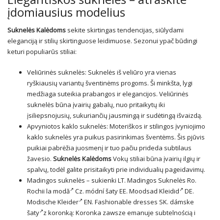
įdomiausius modelius
Suknelės Kalėdoms
sekite skirtingas tendencijas, siūlydami
eleganciją ir stilių skirtinguose leidimuose. Sezonui ypač būdingi
keturi populiarūs stiliai:
Veliūrinės suknelės: Suknelės iš veliūro yra vienas
ryškiausių variantų šventinėms progoms. Ši minkšta, lygi
medžiaga suteikia prabangos ir elegancijos. Veliūrinės
suknelės būna įvairių gabalų, nuo pritaikytų iki
įsiliepsnojusių, sukuriančių jausmingą ir sudėtingą išvaizdą.
Apvyniotos kaklo suknelės: Moteriškos ir stilingos įvyniojimo
kaklo suknelės yra puikus pasirinkimas šventėms. Šis pjūvis
puikiai pabrėžia juosmenį ir tuo pačiu prideda subtilaus
žavesio.
Suknelės Kalėdoms
Vokų stiliai būna įvairių ilgių ir
spalvų, todėl galite prisitaikyti prie individualių pageidavimų.
Madingos suknelės – sukienki LT.
Madingos Suknelės
Ro.
Rochii la modă
Cz. módní šaty EE.
Moodsad Kleidid
DE.
Modische Kleider
EN. Fashionable dresses SK.
dámske
šaty
z koronką: Koronka zawsze emanuje subtelnością i