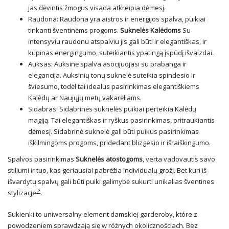
jas dėvintis žmogus visada atkreipia dėmesį.
Raudona: Raudona yra aistros ir energijos spalva, puikiai
tinkanti šventinėms progoms.
Suknelės Kalėdoms
Su
intensyviu raudonu atspalviu jis gali būti ir elegantiškas, ir
kupinas energingumo, suteikiantis ypatingą įspūdį išvaizdai.
Auksas: Auksinė spalva asocijuojasi su prabanga ir
elegancija. Auksinių tonų suknelė suteikia spindesio ir
šviesumo, todėl tai idealus pasirinkimas elegantiškiems
Kalėdų ar Naujųjų metų vakarėliams.
Sidabras: Sidabrinės suknelės puikiai perteikia Kalėdų
magiją. Tai elegantiškas ir ryškus pasirinkimas, pritraukiantis
dėmesį. Sidabrinė suknelė gali būti puikus pasirinkimas
iškilmingoms progoms, pridedant blizgesio ir išraiškingumo.
Spalvos pasirinkimas
Suknelės atostogoms
, verta vadovautis savo
stiliumi ir tuo, kas geriausiai pabrėžia individualų grožį. Bet kuri iš
išvardytų spalvų gali būti puiki galimybė sukurti unikalias šventines
stylizacje
.
Sukienki to uniwersalny element damskiej garderoby, które z
powodzeniem sprawdzają się w różnych okolicznościach. Bez