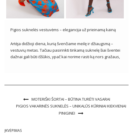
Pigios suknelės vestuvėms – elegancija už prieinamą kainą
Artėja didžioji diena, kurią švenčiame meilę ir džiaugsmą –
vestuvių metas. Tačiau pasirinkti tinkamą suknelę šiai šventei
dažnai gali būti iššūkis, ypač kai norime rasti ką nors gražaus,
bet tuo pačiu ir prieinamo. Laimei, yra daugybė pigių suknelių
variantų, kurie yra tokie pat mieli ir […]
MOTERIŠKI ŠORTAI – BŪTINA TURĖTI VASARAI
PIGIOS VAKARINĖS SUKNELĖS – UNIKALŪS KŪRINIAI KIEKVIENAI
PINIGINEI
ĮKVĖPIMAS