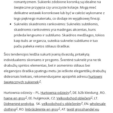
romantyzmem. Sukienki zdobione koronką są idealne na
świąteczne przyjęcia czy uroczyste kolacje. Mogą mieć
delikatne wstawki koronkowe lub być w całości wykonane z
tego pięknego materiału, co dodaje im wyjątkowej finezji.
Suknelės skaidriomis rankovėmis: Suknelės subtiliomis,
skaidriomis rankovėmis yra madingas akcentas, kuris
prideda lengvumo ir subtilumo. Skaidrios medžiagos, tokios
kaip tiulis ar organza, suteikia suknelei subtilumo ir tuo
pačiu palieka vietos stiliaus išraiškai.
Šios tendencijos leidžia sukurti įvairią išvaizdą, pritaikytą
individualiems skoniams ir progoms. Šventinė suknelė yra ne tik
drabužių spintos elementas, bet ir asmeninio stiliaus bei
elegancijos išraiška ypatingu metu. Jei ieškote elegantiškų drabužių
didesniais kiekiais, rekomenduojame apsipirkti adresu
hurtowni
świątecznych sukienek
.
Hurtownia odzieży – PL.
Hurtownia odzieży
, DE. b2b kleidung , RO.
haine en gros
, EE. hulgimüük, CZ.
Velkoobchod oblečení
, LT.
Didmeninė prekyba
, SK.
veľkoobchod s oblečením
, EN.
wholesale
clothing
, RO.
îmbrăcăminte en gros
, AT.
textil grosshandel eu