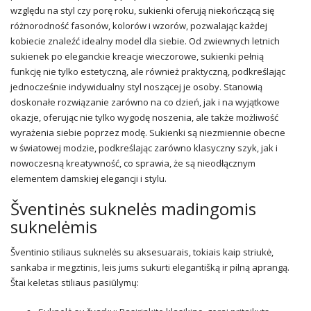
względu na styl czy porę roku, sukienki oferują niekończącą się
różnorodność fasonów, kolorów i wzorów, pozwalając każdej
kobiecie znaleźć idealny model dla siebie. Od zwiewnych letnich
sukienek po eleganckie kreacje wieczorowe, sukienki pełnią
funkcję nie tylko estetyczną, ale również praktyczną, podkreślając
jednocześnie indywidualny styl noszącej je osoby. Stanowią
doskonałe rozwiązanie zarówno na co dzień, jak i na wyjątkowe
okazje, oferując nie tylko wygodę noszenia, ale także możliwość
wyrażenia siebie poprzez modę. Sukienki są niezmiennie obecne
w światowej modzie, podkreślając zarówno klasyczny szyk, jak i
nowoczesną kreatywność, co sprawia, że są nieodłącznym
elementem damskiej elegancji i stylu.
Šventinės suknelės madingomis
suknelėmis
Šventinio stiliaus suknelės su aksesuarais, tokiais kaip striukė,
sankaba ir megztinis, leis jums sukurti elegantišką ir pilną aprangą.
Štai keletas stiliaus pasiūlymų: