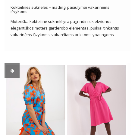
Kokteilinės suknelės – madingi pasiūlymai vakarinėms
išvykoms
Moteriška kokteilinė suknelė yra pagrindinis kiekvienos
elegantiškos moters garderobo elementas, puikiai tinkantis
vakarinėms išvykoms, vakarėliams ar kitoms ypatingoms
progoms. Jis pasižymi elegancija, moteriškumu ir subtilumu,
siūlantis platų stilių, pjūvių ir dizaino pasirinkimą, kad atitiktų
įvairiausius skonius ir pageidavimus. Nuo klasikinių mažų
juodaodžių iki ekstravagantiškų puošnių […]