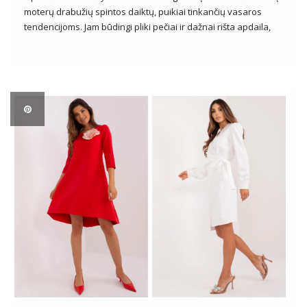
moterų drabužių spintos daiktų, puikiai tinkančių vasaros
tendencijoms. Jam būdingi pliki pečiai ir dažnai rišta apdaila,
suteikianti lengvumo ir jausmingumo. Ispaniškos suknelės
puikus pasirinkimas įvairiausiomis progomis – nuo
pasivaikščiojimų paplūdimyje, iki vasaros vakarėlių, iki
romantiškų vakarų. Su moterišku […]