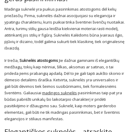
Madinga suknelė yra puikus pasirinkimas atostogoms dėl kelių
priežasčių. Pirma, suknelės dažnai asocijuojasi su elegancija ir
ypatingu charakteriu, kuris puikiai tinka šventinei švenčių nuotaikai.
Antra, turimų stilių gausa leidžia kiekvienai moteriai rasti modelį,
atitinkantį jos stilių ir figūrą. Suknelės Kalėdoms būna įvairaus ilgio,
pjūvių ir dizaino, todėl galima sukurti tiek klasikinę, tiek originalesnę
išvaizdą.
Ir trečia,
Suknelės atostogoms
Jie dažnai gaminami iš elegantiškų
medžiagų, tokių kaip nėriniai, šilkas, aksomas ar satinas, o tai
prideda jiems prabangią apdailą. Dėl to jie gali tapti aukšto skonio ir
dėmesio detalėms išraiška. Ketvirta, suknelės yra universalios ir
gali būti dėvimos tiek šeimos susibūrimams, tiek formalesnėms
šventėms. Galiausiai
madingos suknelės
pasirinkimas taip pat yra
būdas pabrėžti unikalų šio laikotarpio charakterį ir pridėti
pasitikėjimo ir džiaugsmo sau. Suknelė, kaip moters garderobo
elementas, gali būti ne tik madingas pasirinkimas, bet ir šventinis
elegancijos ir stiliaus manifestas.
Elegantiškos suknelės – atraskite