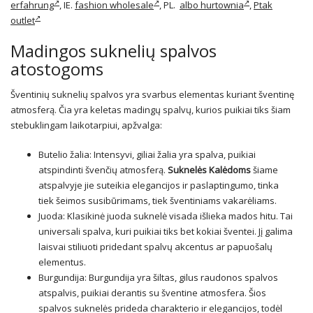
erfahrung
, IE.
fashion wholesale
, PL.
albo hurtownia
,
Ptak
outlet
Madingos suknelių spalvos
atostogoms
Šventinių suknelių spalvos yra svarbus elementas kuriant šventinę
atmosferą. Čia yra keletas madingų spalvų, kurios puikiai tiks šiam
stebuklingam laikotarpiui, apžvalga:
Butelio žalia: Intensyvi, giliai žalia yra spalva, puikiai
atspindinti švenčių atmosferą.
Suknelės Kalėdoms
šiame
atspalvyje jie suteikia elegancijos ir paslaptingumo, tinka
tiek šeimos susibūrimams, tiek šventiniams vakarėliams.
Juoda: Klasikinė
juoda suknelė
visada išlieka mados hitu. Tai
universali spalva, kuri puikiai tiks bet kokiai šventei. Jį galima
laisvai stiliuoti pridedant spalvų akcentus ar papuošalų
elementus.
Burgundija: Burgundija yra šiltas, gilus raudonos spalvos
atspalvis, puikiai derantis su šventine atmosfera. Šios
spalvos suknelės prideda charakterio ir elegancijos, todėl