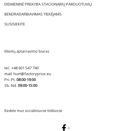
DIDMENINĖ PREKYBA STACIONARIŲ PARDUOTUVIŲ
BENDRADARBIAVIMAS TIEKĖJAMS
SUSISIEKITE
Klientų aptarnavimo biuras
tel.:
+48 601 547 740
mail:
hurt@factoryprice.eu
Pn.-Pt.
08:00-19:00
Sb.-Nd.
09:00-15:00
Raskite mus socialiniuose tinkluose