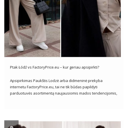
Ptak Łódź vs FactoryPrice.eu – kur geriau apsipirkti?
Apsipirkimas Paukštis Lodzė arba didmeninė prekyba
internetu FactoryPrice.eu, tai ne tik būdas papildyti
parduotuvės asortimentą naujausiomis mados tendencijomis,
bet ir galimybė patyrinėti platų drabužių ir aksesuarų
pasirinkimą patraukliomis kainomis. Drabužių verslininkams
jie yra pagrindinis tiekimo šaltinis, leidžiantis prieiti prie įvairių
produktų, kad patenkintų net pačių […]