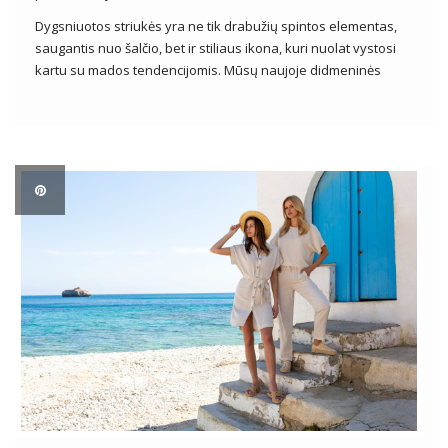
Dygsniuotos striukės yra ne tik drabužių spintos elementas,
saugantis nuo šalčio, bet ir stiliaus ikona, kuri nuolat vystosi
kartu su mados tendencijomis. Mūsų naujoje didmeninės
drabužių kolekcijoje moteriškos dygsniuotos striukės
Džiuginkite ne tik funkcionalumu, bet ir įvairiais dizainais,
stiliais ir spalvomis. Šiame straipsnyje mes atidžiau […]