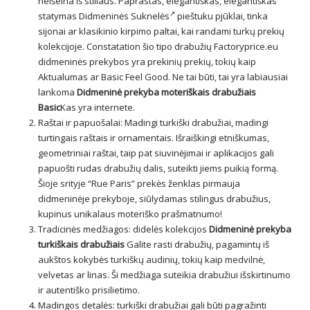
neišeina iš stiliaus. Paprastas, elegantiškas, elegantiškas
statymas
Didmeninės Suknelės
pieštuku pjūklai, tinka
sijonai ar klasikinio kirpimo paltai, kai randami turkų prekių
kolekcijoje. Constatation šio tipo drabužių Factoryprice.eu
didmeninės prekybos yra prekinių prekių, tokių kaip
Aktualumas ar Basic Feel Good. Ne tai būti, tai yra labiausiai
lankoma
Didmeninė prekyba moteriškais drabužiais
Basic
Kas yra internete.
Raštai ir papuošalai: Madingi turkiški drabužiai, madingi
turtingais raštais ir ornamentais. Išraiškingi etniškumas,
geometriniai raštai, taip pat siuvinėjimai ir aplikacijos gali
papuošti rudas drabužių dalis, suteikti jiems puikią formą.
Šioje srityje “Rue Paris” prekės ženklas pirmauja
didmeninėje prekyboje, siūlydamas stilingus drabužius,
kupinus unikalaus moteriško prašmatnumo!
Tradicinės medžiagos: didelės kolekcijos
Didmeninė prekyba
turkiškais drabužiais
Galite rasti drabužių, pagamintų iš
aukštos kokybės turkiškų audinių, tokių kaip medvilnė,
velvetas ar linas. Ši medžiaga suteikia drabužiui išskirtinumo
ir autentiško prisilietimo.
Madingos detalės: turkiški drabužiai gali būti pagražinti