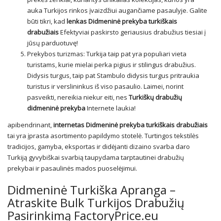
auka Turkijos rinkos įvaizdžiui augančiame pasaulyje. Galite
būti tikri, kad
lenkas
Didmeninė prekyba turkiškais
drabužiais
Efektyviai paskirsto geriausius drabužius tiesiai į
jūsų parduotuvę!
Prekybos turizmas: Turkija taip pat yra populiari vieta
turistams, kurie mielai perka pigius ir stilingus drabužius.
Didysis turgus, taip pat Stambulo didysis turgus pritraukia
turistus ir verslininkus iš viso pasaulio. Laimei, norint
pasveikti, nereikia niekur eiti, nes
Turkiškų drabužių
didmeninė prekyba
Internete laukia!
apibendrinant,
internetas
Didmeninė prekyba turkiškais drabužiais
tai yra įprasta asortimento papildymo stotelė. Turtingos tekstilės
tradicijos, gamyba, eksportas ir didėjanti dizaino svarba daro
Turkiją gyvybiškai svarbią taupydama tarptautinei drabužių
prekybai ir pasaulinės mados puoselėjimui.
Didmeninė Turkiška Apranga –
Atraskite Bulk Turkijos Drabužių
Pasirinkimą FactoryPrice.eu