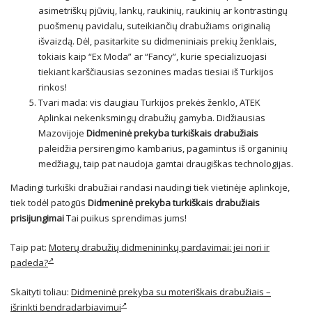
asimetriškų pjūvių, lankų, raukinių, raukinių ar kontrastingų
puošmenų pavidalu, suteikiančių drabužiams originalią
išvaizdą. Dėl, pasitarkite su didmeniniais prekių ženklais,
tokiais kaip “Ex Moda” ar “Fancy”, kurie specializuojasi
tiekiant karščiausias sezonines madas tiesiai iš Turkijos
rinkos!
Tvari mada: vis daugiau Turkijos prekės ženklo, ATEK
Aplinkai nekenksmingų drabužių gamyba. Didžiausias
Mazovijoje
Didmeninė prekyba turkiškais drabužiais
paleidžia persirengimo kambarius, pagamintus iš organinių
medžiagų, taip pat naudoja gamtai draugiškas technologijas.
Madingi turkiški drabužiai randasi naudingi tiek vietinėje aplinkoje,
tiek todėl patogūs
Didmeninė prekyba turkiškais drabužiais
prisijungimai
Tai puikus sprendimas jums!
Taip pat:
Moterų drabužių didmenininkų pardavimai: jei nori ir
padeda?
Skaityti toliau:
Didmeninė prekyba su moteriškais drabužiais –
išrinkti bendradarbiavimui