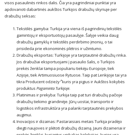
visos pasaulinės rinkos dalis. Čia yra pagrindiniai punktai yra
apdovanoti dabartinės aukštos Turkijos drabužių skyriuje per
drabužių seksas:
Tekstilės gamyba: Turkija yra viena iš pagrindinių tekstilės
gamintojų ir eksportuotojų pasaulyje. Šalyje veikia daug
drabužių gamyklų ir tekstilės perdirbimo įmonių, o tai
prisideda prie ekonominės plėtros ir užimtumo.
Drabužių eksportas: Turkijoje yra tarptautinė drabužių rinka.
Jos drabužiai eksportuojami į pasaulio šalis, o Turkijos
prekės ženklai tampa populiariu tiekėju Europoje, tiek
Azijoje, tiek Artimuosiuose Rytuose. Taip pat Lenkijoje tai yra
tikra
Producent odzieży
kuris yra pigius ir Aukštos kokybės
produktus
Pagaminta Turkijoje
.
Platinimas ir prekyba: Turkija taip pat turi drabužių pačioje
drabužių tiekimo grandinėje. Jūrų uostai, transporto ir
logistikos infrastruktūra yra palanki tarptautinės prekybos
augimui.
Inovacijos ir dizainas: Pastaraisiais metais Turkija pradėjo
diegti naujoves ir plėtoti drabužių dizainą. Jauni dizaineriai ir
prekės ženklai, kuriantys unikalias kolekcijas, kurios yra