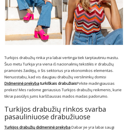
Turkijos drabužių rinka yra labai vertinga tiek tarptautiniu mastu.
Šiuo metu Turkija yra viena iš nacionalinių tekstilės ir drabužių
pramonės žaidėjų, o šis sektorius yra ekonomikos elementas.
Nenuostabu, kad vis daugiau drabužių verslininkų domisi
Didmeninė prekyba
turkiškais drabužiais
Pirkite madingiausias
prekes! Mes radome geriausius Turkijos drabužių reikmenis, kurie
tikrai pasiūlys jums karščiausias mados madas padorumo.
Turkijos drabužių rinkos svarba
pasauliniuose drabužiuose
Turkijos drabužių didmeninė prekyba
Dabar jie yra labai saugi