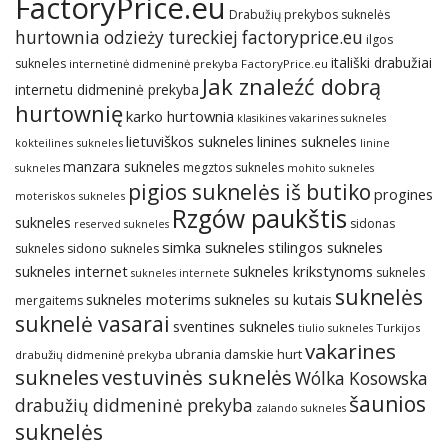
FactoryPrice.eu
Drabužių prekybos suknelės
hurtownia odzieży tureckiej factoryprice.eu
ilgos
itališki drabužiai
sukneles
internetinė didmeninė prekyba FactoryPrice.eu
Jak znaleźć dobrą
internetu didmeninė prekyba
hurtownię
karko hurtownia
klasikines vakarines sukneles
lietuviškos sukneles
linines sukneles
kokteilines sukneles
linine
manzara sukneles
megztos sukneles
sukneles
mohito sukneles
pigios suknelės iš butiko
progines
moteriskos sukneles
Rzgów paukštis
sukneles
sidonas
reserved sukneles
simka sukneles
stilingos sukneles
sukneles
sidono sukneles
sukneles internet
sukneles krikstynoms
sukneles
sukneles internete
suknelės
sukneles su kutais
sukneles moterims
mergaitems
suknelė vasarai
sventines sukneles
Turkijos
tiulio sukneles
vakarines
ubrania damskie hurt
drabužių didmeninė prekyba
sukneles
vestuvinės suknelės
Wólka Kosowska
šaunios
drabužių didmeninė prekyba
zalando sukneles
suknelės