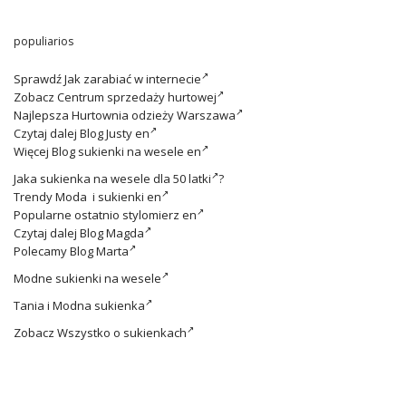
populiarios
Sprawdź
Jak zarabiać w internecie
Zobacz
Centrum sprzedaży hurtowej
Najlepsza
Hurtownia odzieży Warszawa
Czytaj dalej
Blog Justy en
Więcej
Blog sukienki na wesele en
Jaka
sukienka na wesele dla 50 latki
?
Trendy
Moda i sukienki en
Popularne ostatnio
stylomierz en
Czytaj dalej
Blog Magda
Polecamy
Blog Marta
Modne
sukienki na wesele
Tania i
Modna sukienka
Zobacz
Wszystko o sukienkach