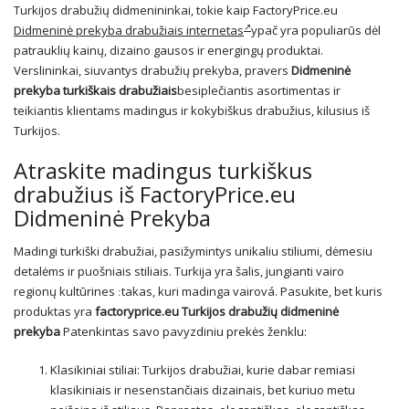
Turkijos drabužių didmenininkai, tokie kaip FactoryPrice.eu
Didmeninė prekyba drabužiais internetas
ypač yra populiarūs dėl
patrauklių kainų, dizaino gausos ir energingų produktai.
Verslininkai, siuvantys drabužių prekyba, pravers
Didmeninė
prekyba turkiškais drabužiais
besiplečiantis asortimentas ir
teikiantis klientams madingus ir kokybiškus drabužius, kilusius iš
Turkijos.
Atraskite madingus turkiškus
drabužius iš FactoryPrice.eu
Didmeninė Prekyba
Madingi turkiški drabužiai, pasižymintys unikaliu stiliumi, dėmesiu
detalėms ir puošniais stiliais. Turkija yra šalis, jungianti vairo
regionų kultūrines ːtakas, kuri madinga vairová. Pasukite, bet kuris
produktas yra
factoryprice.eu Turkijos drabužių didmeninė
prekyba
Patenkintas savo pavyzdiniu prekės ženklu:
Klasikiniai stiliai: Turkijos drabužiai, kurie dabar remiasi
klasikiniais ir nesenstančiais dizainais, bet kuriuo metu