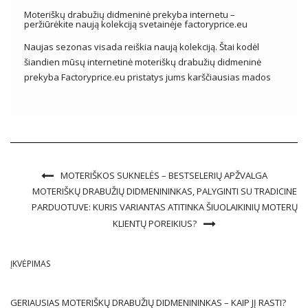
Moteriškų drabužių didmeninė prekyba internetu –
peržiūrėkite naują kolekciją svetainėje factoryprice.eu
Naujas sezonas visada reiškia naują kolekciją. Štai kodėl
šiandien mūsų internetinė moteriškų drabužių didmeninė
prekyba Factoryprice.eu pristatys jums karščiausias mados
tendencijas, kurios užkariaus moterų širdis! Pamatysime ne tik
gausybę raukinių, nėrinių ir iškirpčių, bet ir daugybę įdomių
raštų, kurie visiškai pakeis bet kurios merginos stilių. […]
MOTERIŠKOS SUKNELĖS – BESTSELERIŲ APŽVALGA
MOTERIŠKŲ DRABUŽIŲ DIDMENININKAS, PALYGINTI SU TRADICINE
PARDUOTUVE: KURIS VARIANTAS ATITINKA ŠIUOLAIKINIŲ MOTERŲ
KLIENTŲ POREIKIUS?
ĮKVĖPIMAS
GERIAUSIAS MOTERIŠKŲ DRABUŽIŲ DIDMENININKAS – KAIP JĮ RASTI?