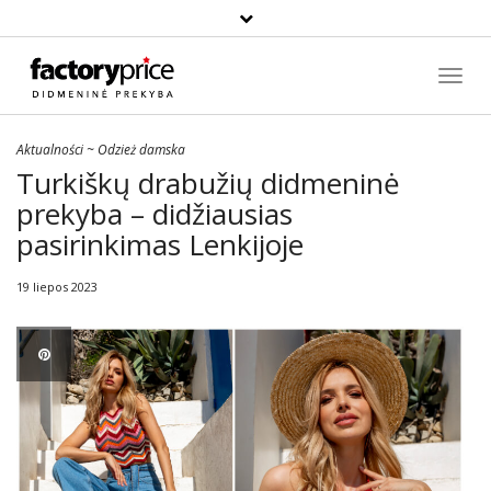
Paieška
Toggl
Navig
Aktualności
~
Odzież damska
Turkiškų drabužių didmeninė
prekyba – didžiausias
pasirinkimas Lenkijoje
19 liepos 2023