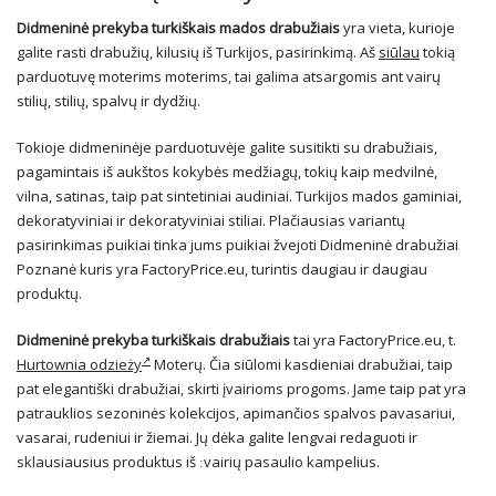
Didmeninė prekyba turkiškais mados drabužiais
yra vieta, kurioje
galite rasti drabužių, kilusių iš Turkijos, pasirinkimą. Aš
siūlau
tokią
parduotuvę moterims moterims, tai galima atsargomis ant vairų
stilių, stilių, spalvų ir dydžių.
Tokioje didmeninėje parduotuvėje galite susitikti su drabužiais,
pagamintais iš aukštos kokybės medžiagų, tokių kaip medvilnė,
vilna, satinas, taip pat sintetiniai audiniai. Turkijos mados gaminiai,
dekoratyviniai ir dekoratyviniai stiliai. Plačiausias variantų
pasirinkimas puikiai tinka jums puikiai žvejoti Didmeninė drabužiai
Poznanė kuris yra FactoryPrice.eu, turintis daugiau ir daugiau
produktų.
Didmeninė prekyba turkiškais drabužiais
tai yra FactoryPrice.eu, t.
Hurtownia odzieży
Moterų. Čia siūlomi kasdieniai drabužiai, taip
pat elegantiški drabužiai, skirti įvairioms progoms. Jame taip pat yra
patrauklios sezoninės kolekcijos, apimančios spalvos pavasariui,
vasarai, rudeniui ir žiemai. Jų dėka galite lengvai redaguoti ir
sklausiausius produktus iš ːvairių pasaulio kampelius.